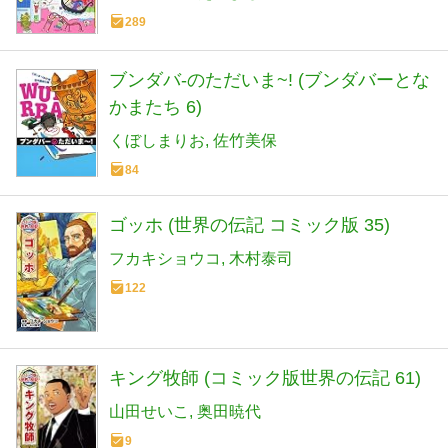
289
ブンダバ-のただいま~! (ブンダバーとな
かまたち 6)
くぼしまりお
佐竹美保
84
ゴッホ (世界の伝記 コミック版 35)
フカキショウコ
木村泰司
122
キング牧師 (コミック版世界の伝記 61)
山田せいこ
奥田暁代
9