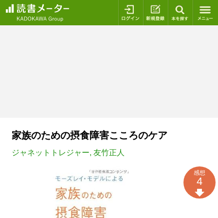
ログイン
新規登録
本を探
家族のための摂食障害こころのケア
ジャネットトレジャー
,
友竹正人
感想
4