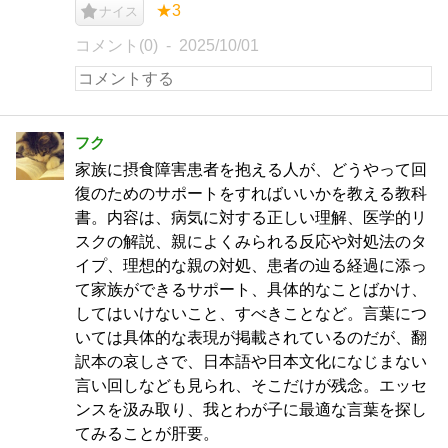
★3
ナイス
コメント(0)
2025/10/01
フク
家族に摂食障害患者を抱える人が、どうやって回
復のためのサポートをすればいいかを教える教科
書。内容は、病気に対する正しい理解、医学的リ
スクの解説、親によくみられる反応や対処法のタ
イプ、理想的な親の対処、患者の辿る経過に添っ
て家族ができるサポート、具体的なことばかけ、
してはいけないこと、すべきことなど。言葉につ
いては具体的な表現が掲載されているのだが、翻
訳本の哀しさで、日本語や日本文化になじまない
言い回しなども見られ、そこだけが残念。エッセ
ンスを汲み取り、我とわが子に最適な言葉を探し
てみることが肝要。