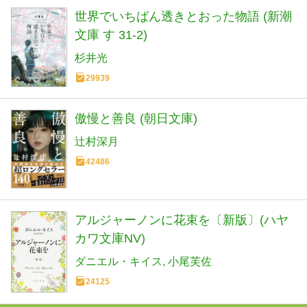
世界でいちばん透きとおった物語 (新潮
文庫 す 31-2)
杉井光
29939
傲慢と善良 (朝日文庫)
辻村深月
42486
アルジャーノンに花束を〔新版〕(ハヤ
カワ文庫NV)
ダニエル・キイス
小尾芙佐
24125