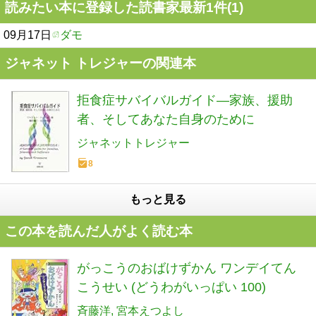
読みたい本に登録した読書家最新1件(1)
09月17日
ダモ
ジャネット トレジャーの関連本
拒食症サバイバルガイド―家族、援助
者、そしてあなた自身のために
ジャネットトレジャー
8
もっと見る
この本を読んだ人がよく読む本
がっこうのおばけずかん ワンデイてん
こうせい (どうわがいっぱい 100)
斉藤洋
宮本えつよし