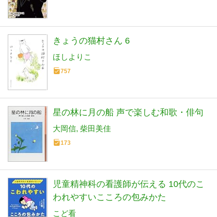
きょうの猫村さん 6
ほしよりこ
757
星の林に月の船 声で楽しむ和歌・俳句
大岡信
柴田美佳
173
児童精神科の看護師が伝える 10代のこ
われやすいこころの包みかた
こど看