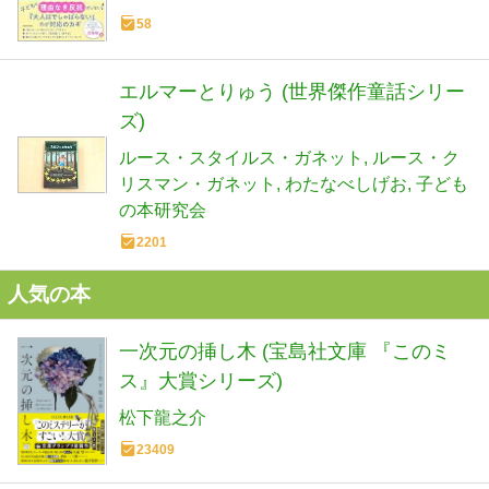
58
エルマーとりゅう (世界傑作童話シリー
ズ)
ルース・スタイルス・ガネット
ルース・ク
リスマン・ガネット
わたなべしげお
子ども
の本研究会
2201
人気の本
一次元の挿し木 (宝島社文庫 『このミ
ス』大賞シリーズ)
松下龍之介
23409