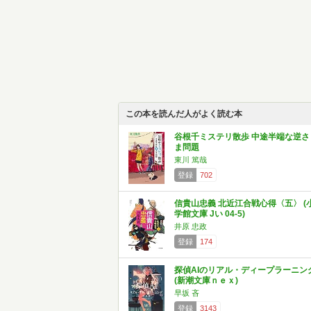
この本を読んだ人がよく読む本
谷根千ミステリ散歩 中途半端な逆さ
ま問題
東川 篤哉
登録
702
信貴山忠義 北近江合戦心得〈五〉 (
学館文庫 Jい 04-5)
井原 忠政
登録
174
探偵AIのリアル・ディープラーニン
(新潮文庫ｎｅｘ)
早坂 吝
登録
3143