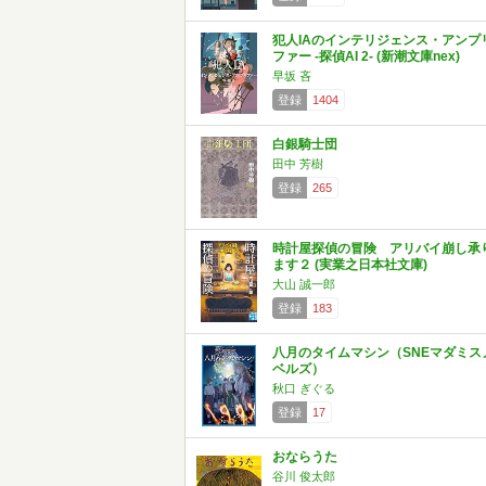
犯人IAのインテリジェンス・アンプ
ファー -探偵AI 2- (新潮文庫nex)
早坂 吝
登録
1404
白銀騎士団
田中 芳樹
登録
265
時計屋探偵の冒険 アリバイ崩し承
ます２ (実業之日本社文庫)
大山 誠一郎
登録
183
八月のタイムマシン（SNEマダミス
ベルズ）
秋口 ぎぐる
登録
17
おならうた
谷川 俊太郎