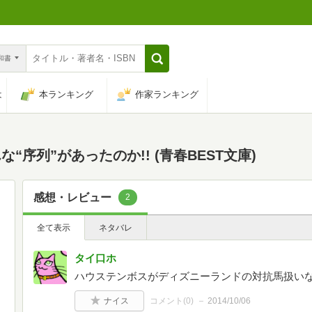
n和書
は
本ランキング
作家ランキング
序列”があったのか!! (青春BEST文庫)
感想・レビュー
2
全て表示
ネタバレ
タイ口ホ
ハウステンボスがディズニーランドの対抗馬扱い
ナイス
コメント(
0
)
2014/10/06