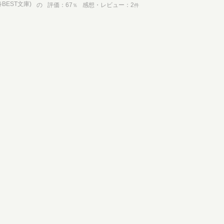
BEST文庫)
の
評価
67
感想・レビュー
2
％
件