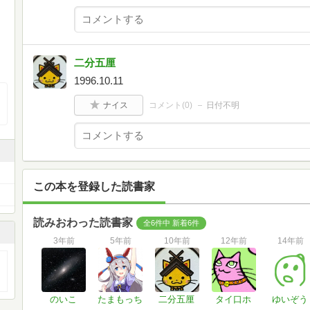
二分五厘
1996.10.11
ナイス
コメント(
0
)
日付不明
この本を登録した読書家
読みおわった読書家
全6件中 新着6件
3年前
5年前
10年前
12年前
14年前
のいこ
たまもっち
二分五厘
タイ口ホ
ゆいぞう