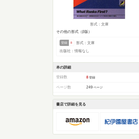
形式：文庫
その他の形式（β版）
形式：文庫
登録
8
出版社：情報なし
本の詳細
登録数
8
登録
ページ数
249
ページ
書店で詳細を見る