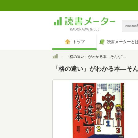
Amazo
トップ
読書メーターと
トップ
「格の違い」がわかる本―そんな“序列”があったのか!! (青春BEST文庫)
「格の違い」がわかる本―そんな“