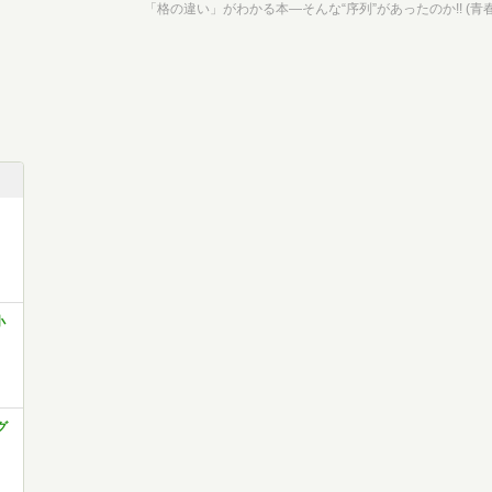
「格の違い」がわかる本―そんな“序列”があったのか!! (青春
小
グ