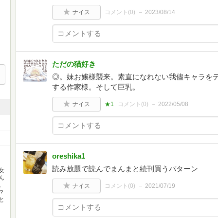
ナイス
コメント(
0
)
2023/08/14
ただの猫好き
◎。妹お嬢様襲来。素直になれない我儘キャラを
する作家様。そして巨乳。
ナイス
★1
コメント(
0
)
2022/05/08
oreshika1
読み放題で読んでまんまと続刊買うパターン
女
ん
。
ナイス
コメント(
0
)
2021/07/19
？
と