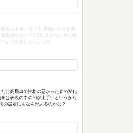
の確執と和解。深まる川柳(かわやなぎ)
、高飛車な春が全く思い出せない位に穏
どいような楽しみなような。
れだけ高飛車で性格の悪かった春の変化
漫画は表現の中の間が上手いというかな
柳の設定にもなんかあるのかな？