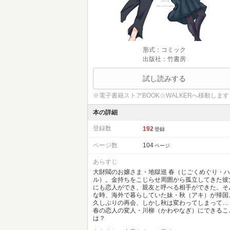
形式：コミック
出版社：竹書房
試し読みする
※電子書籍ストアBOOK☆WALKERへ移動します
本の詳細
登録数
192
登録
ページ数
104
ページ
あらすじ
大財閥のお嬢さま・地獄巡 春（じごくめぐり・ハ
ル）。金持ちをこじらせ周囲から孤立してきた彼
にも恋人ができ、親友と呼べる相手ができた。そ
な時、海外で暮らしていた妹・秋（アキ）が帰国
久しぶりの再会、しかし秋は変わってしまって…
春の恋人の変人・川柳（かわやなぎ）にできるこ
は？