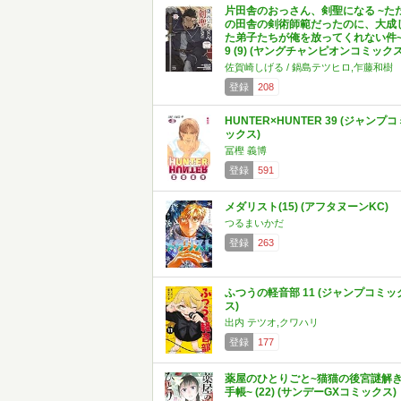
片田舎のおっさん、剣聖になる ~た
の田舎の剣術師範だったのに、大成
た弟子たちが俺を放ってくれない件
9 (9) (ヤングチャンピオンコミックス
佐賀崎しげる / 鍋島テツヒロ,乍藤和樹
登録
208
HUNTER×HUNTER 39 (ジャンプコ
ックス)
冨樫 義博
登録
591
メダリスト(15) (アフタヌーンKC)
つるまいかだ
登録
263
ふつうの軽音部 11 (ジャンプコミッ
ス)
出内 テツオ,クワハリ
登録
177
薬屋のひとりごと~猫猫の後宮謎解
手帳~ (22) (サンデーGXコミックス)