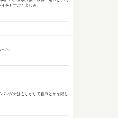
い４巻もすごく楽しみ。
あった。
どバンダナはもしかして傷痕とかを隠し