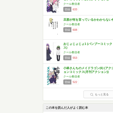
クール教信者
登録
633
旦那が何を言っているかわからない
クール教信者
登録
608
おじょじょじょ1 (バンブーコミック
ス)
クール教信者
登録
553
小林さんちのメイドラゴン(6) (アク
ョンコミックス(月刊アクション))
クール教信者
登録
522
もっと見る
この本を読んだ人がよく読む本