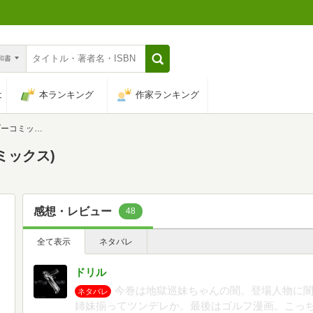
n和書
は
本ランキング
作家ランキング
コミックス)
ミックス)
感想・レビュー
48
全て表示
ネタバレ
ドリル
今巻は地獄巡妹ちゃんの闇。登場人物に
ネタバレ
姉妹揃ってツンデレか。最後はゴルフ漫画。こっ