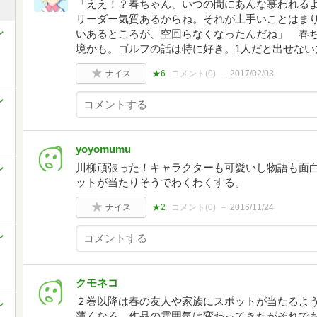
「ええ！？春ちゃん、いつの間にあんな慕われる
リーダー気質あるからね。それが上手いことはま
シ
いあるところが、空回らなくなったんだね」 春
境かも。ゴルフの話は特に好き。1人だと出せない
ナイス
★6
コメント(
0
)
2017/02/03
シ
yoyomumu
川柳頑張った！キャラクターも可愛いし物語も面
シ
ットが当たりそうでわくわくする。
ナイス
★2
コメント(
0
)
2016/11/24
シ
クモネコ
２巻以降は春の友人や家族にスポットが当たるよ
シ
薄くなる。作品の雰囲気は変わってきたがそれで