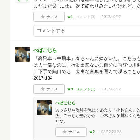
まだまだ楽しいね。次で終わりみたいだけれど、
ナイス
★1
コメント(
0
)
2017/10/27
ぺぱごじら
「高飛車→中飛車」春ちゃんに妹がいた。こちら
は人一倍なのに、行動出来ないこ自分に苛立つ川
口下手で無口でも、大事な言葉を選んで喋ること
2017-134
ナイス
★9
コメント(
1
)
2017/08/02
ぺぱごじら
あっさり妹攻略を果たすあたり「小林さん」
あ、こっちが先だから、小林さんが川柳くん
だな。
ナイス
★2
08/02 23:28