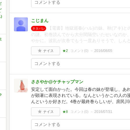
だ
し
~
)
こじまん
【電書】地獄巡春(ハル)の妹、秋(アキ)と
ネタバレ
の謎。初巻読んでから大分間隔空いたせいなのか
ミ
やかに。波乱が次巻でもう一度ありそうで、しん
ナイス
★2
コメント(
0
)
2016/08/05
ささやか@ケチャップマン
安定して面白かった。今回は春の妹が登場し、あ
ク
が顕著に表現されている。なんというかこの人の
んというか好きだ。4巻が最終巻らしいが、庶民川
ナイス
★8
コメント(
0
)
2016/07/31
き