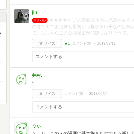
jin
★★★★☆ この漫画は本当に悪意がある
ネタバレ
の巻で出てきた妹も最初から根が良い子なのは分
で、なにやら主人公の秘密が問題になりそうで。
ナイス
★1
コメント(
0
)
2019/02/11
井村.
*
ナイス
コメント(
0
)
2018/05/04
うぃ
３．０ この人の漫画は基本飽きたのでもう新し