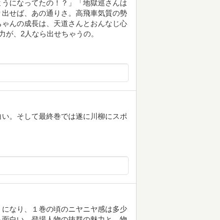
ようになってたの！？」「地獄巡さんは
り出せば、あの通りさ。高飛車気質の勢
ちゃんの成長は、天道さんとおんなじ心
力が、2人なら出せちゃうの。
白い。そして最終巻では遂に川柳にスポ
うになり、１巻の頃のニヤニヤ感は多少
も面白い。登場人物の抜群の魅力と、物