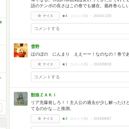
語のテンポの良さはこの巻でも健在。最終巻らし
ナイス
★4
コメント(
0
)
2016/11/20
件
雪野
ほのぼの にんまり ええーー！なのなの！巻で
ナイス
★1
コメント(
0
)
2016/08/18
シ
獣狼ＺＡＫＩ
リア充爆発しろ！！主人公の過去が少し解ったけ
てるのかな…と推測。
ナイス
★3
コメント(
0
)
2016/08/07