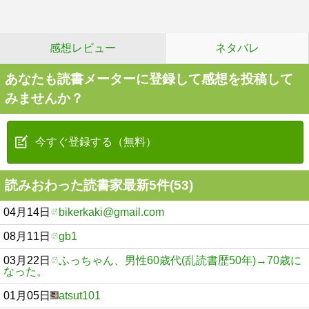
感想レビュー
ネタバレ
あなたも読書メーターに登録して感想を投稿して
みませんか？
今すぐ登録する（無料）
読みおわった読書家最新5件(53)
04月14日
bikerkaki@gmail.com
08月11日
gb1
03月22日
ふっちゃん、男性60歳代(乱読書歴50年)→70歳に
なった。
01月05日
atsut101