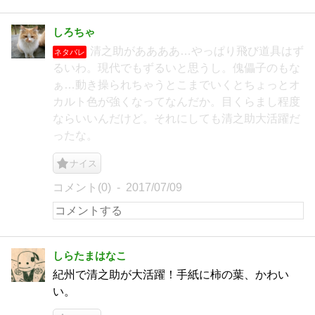
しろちゃ
清之助がああああ…やっぱり飛び道具はず
ネタバレ
るいわ。現代でもずるいと思うし。傀儡子のもな
ぁ…動き操られちゃうとこまでいくとちょっとオ
カルト色が強くなってなんだか。目くらまし程度
ならいいんだけど。それにしても清之助大活躍だ
ったな。
ナイス
コメント(0)
2017/07/09
しらたまはなこ
紀州で清之助が大活躍！手紙に柿の葉、かわい
い。