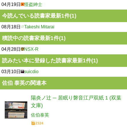
04月19日
怪盗紳士
今読んでいる読書家最新1件(1)
08月18日
Takeshi Mitarai
積読中の読書家最新1件(1)
04月28日
NSX-R
読みたい本に登録した読書家最新1件(1)
03月10日
suicdio
佐伯 泰英の関連本
陽炎ノ辻 ─ 居眠り磐音江戸双紙 1 (双葉
文庫)
佐伯泰英
2324