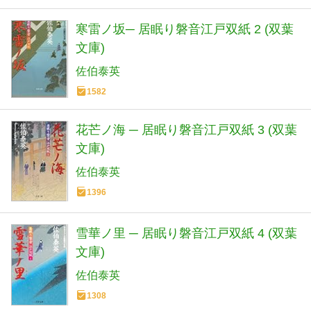
寒雷ノ坂─ 居眠り磐音江戸双紙 2 (双葉
文庫)
佐伯泰英
1582
花芒ノ海 ─ 居眠り磐音江戸双紙 3 (双葉
文庫)
佐伯泰英
1396
雪華ノ里 ─ 居眠り磐音江戸双紙 4 (双葉
文庫)
佐伯泰英
1308