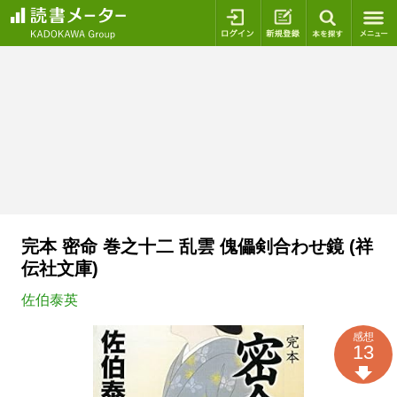
ログイン
新規登録
本を探
完本 密命 巻之十二 乱雲 傀儡剣合わせ鏡 (祥
伝社文庫)
佐伯泰英
感想
13