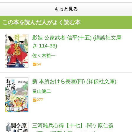
もっと見る
この本を読んだ人がよく読む本
影姫 公家武者 信平(十五) (講談社文庫
さ 114-33)
佐々木裕一
54
新 本所おけら長屋(四) (祥伝社文庫)
畠山健二
277
三河雑兵心得【十七】-関ケ原仁義