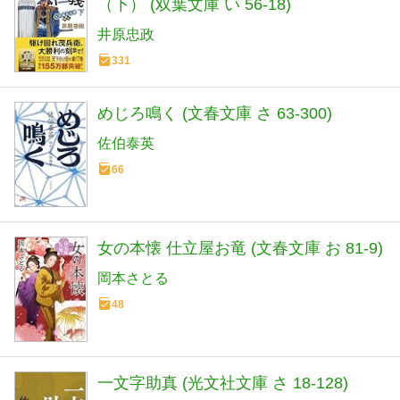
（下） (双葉文庫 い 56-18)
井原忠政
331
めじろ鳴く (文春文庫 さ 63-300)
佐伯泰英
66
女の本懐 仕立屋お竜 (文春文庫 お 81-9)
岡本さとる
48
一文字助真 (光文社文庫 さ 18-128)