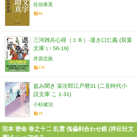
佐伯泰英
84
三河雑兵心得（１８）-退き口仁義 (双葉
文庫 い 56-19)
井原忠政
176
盗み聞き 栄次郎江戸暦31 (二見時代小
説文庫 こ 1-31)
小杉健治
19
完本 密命 巻之十二 乱雲 傀儡剣合わせ鏡 (祥伝社文