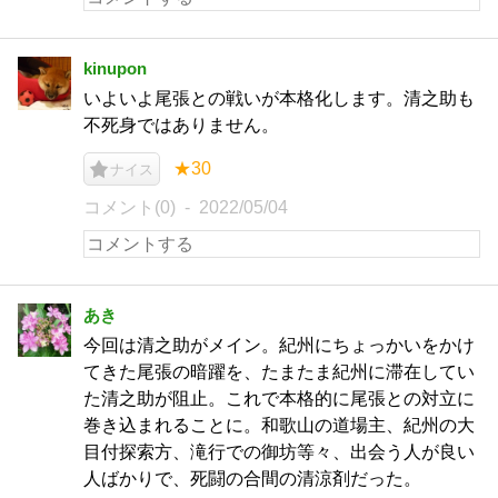
kinupon
いよいよ尾張との戦いが本格化します。清之助も
不死身ではありません。
★30
ナイス
コメント(0)
2022/05/04
あき
今回は清之助がメイン。紀州にちょっかいをかけ
てきた尾張の暗躍を、たまたま紀州に滞在してい
た清之助が阻止。これで本格的に尾張との対立に
巻き込まれることに。和歌山の道場主、紀州の大
目付探索方、滝行での御坊等々、出会う人が良い
人ばかりで、死闘の合間の清涼剤だった。