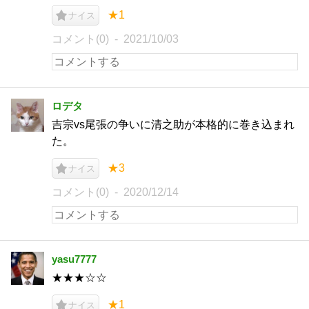
★1
ナイス
コメント(0)
2021/10/03
ロデタ
吉宗vs尾張の争いに清之助が本格的に巻き込まれ
た。
★3
ナイス
コメント(0)
2020/12/14
yasu7777
★★★☆☆
★1
ナイス