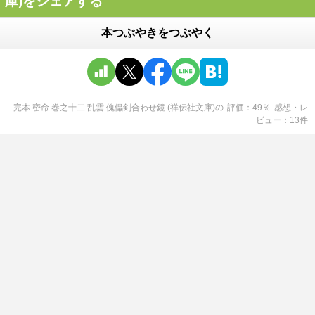
庫)をシェアする
本つぶやきをつぶやく
完本 密命 巻之十二 乱雲 傀儡剣合わせ鏡 (祥伝社文庫)
の
評価
49
％
感想・レ
ビュー
13
件