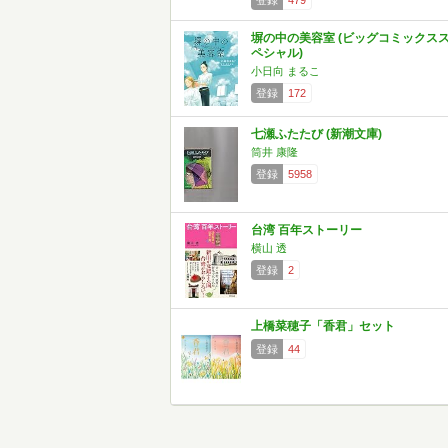
登録
479
塀の中の美容室 (ビッグコミックス
ペシャル)
小日向 まるこ
登録
172
七瀬ふたたび (新潮文庫)
筒井 康隆
登録
5958
台湾 百年ストーリー
横山 透
登録
2
上橋菜穂子「香君」セット
登録
44