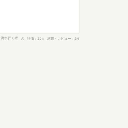
 流れ行く者
の
評価
25
感想・レビュー
2
％
件