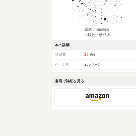
形式：Kindle版
出版社：偕成社
本の詳細
登録数
20
登録
ページ数
255
ページ
書店で詳細を見る