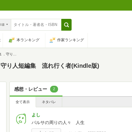
n和書
は
本ランキング
作家ランキング
 流れ行く者
り人短編集 流れ行く者(Kindle版)
感想・レビュー
2
全て表示
ネタバレ
よし
バルサの周りの人々 人生