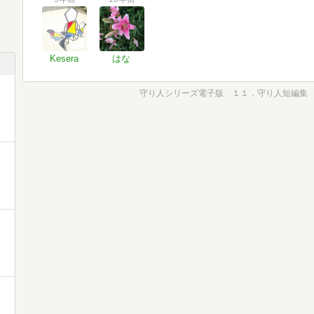
Kesera
はな
守り人シリーズ電子版 １１．守り人短編集