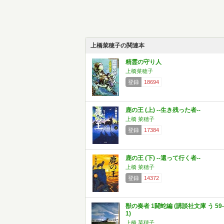
上橋菜穂子の関連本
精霊の守り人
上橋菜穂子
登録
18694
鹿の王 (上) ‐‐生き残った者‐‐
上橋 菜穂子
登録
17384
鹿の王 (下) ‐‐還って行く者‐‐
上橋 菜穂子
登録
14372
獣の奏者 1闘蛇編 (講談社文庫 う 59-
1)
上橋 菜穂子