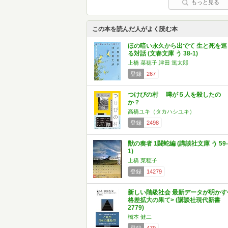
もっと見る
この本を読んだ人がよく読む本
ほの暗い永久から出でて 生と死を巡
る対話 (文春文庫 う 38-1)
上橋 菜穂子,津田 篤太郎
登録
267
つけびの村 噂が５人を殺したの
か？
高橋ユキ（タカハシユキ）
登録
2498
獣の奏者 1闘蛇編 (講談社文庫 う 59-
1)
上橋 菜穂子
登録
14279
新しい階級社会 最新データが明かす
格差拡大の果て> (講談社現代新書
2779)
橋本 健二