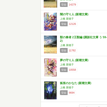
登録
14279
闇の守り人 (新潮文庫)
上橋 菜穂子
登録
12126
獣の奏者 2王獣編 (講談社文庫 う 59-
2)
上橋 菜穂子
登録
11782
夢の守り人 (新潮文庫)
上橋 菜穂子
登録
10558
狐笛のかなた (新潮文庫)
上橋 菜穂子
登録
9694