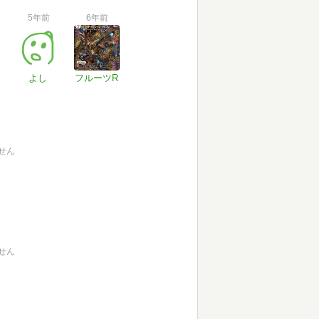
5年前
6年前
よし
フルーツR
せん
せん