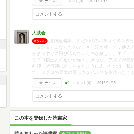
ナイス
コメント(
0
)
2021/07/16
大茶会
連作短編集。まだ10代のバルサやタンダ
ネタバレ
「タンダ」になったのか。▼「浮き籾」で，他人
がまっすぐに飛び込んでいくのが嬉しい。▼「ラ
とプロ棋士との違いが頭をよぎった。アズノが最
剣師・賭博師の誇りを見たように思ったのは，私
で，ジグロの骨太の優しさがバルサを形作ったこ
ナイス
★1
コメント(
0
)
2016/04/05
この本を登録した読書家
読みおわった読書家
全17件中 新着8件