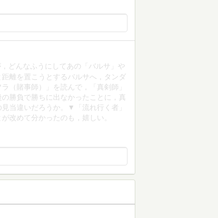
が，どんなふうにしてあの「バルサ」や
と距離を置こうとするバルサへ，タンダ
フラ（賭事師）」を読んで，「真剣師」
後の勝負で勝ちに出なかったことに，真
の見当違いだろうか。▼「流れ行く者」
とが改めて分かったのも，嬉しい。