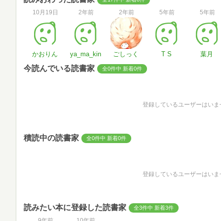
10月19日
2年前
2年前
5年前
5年前
かおりん
ya_ma_kin
ごしっく
T S
葉月
今読んでいる読書家
全0件中 新着0件
登録しているユーザーはいま
積読中の読書家
全0件中 新着0件
登録しているユーザーはいま
読みたい本に登録した読書家
全3件中 新着3件
9年前
10年前