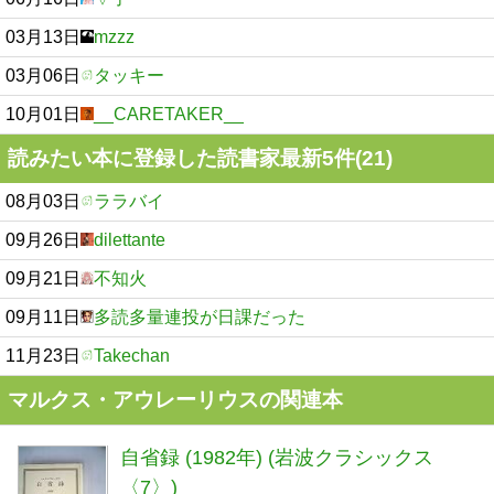
03月13日
mzzz
03月06日
タッキー
10月01日
__CARETAKER__
読みたい本に登録した読書家最新5件(21)
08月03日
ララバイ
09月26日
dilettante
09月21日
不知火
09月11日
多読多量連投が日課だった
11月23日
Takechan
マルクス・アウレーリウスの関連本
自省録 (1982年) (岩波クラシックス
〈7〉)