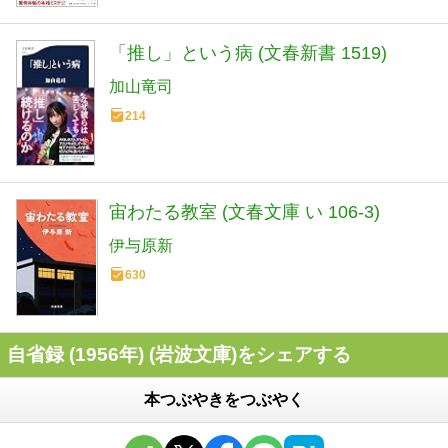
「推し」という病 (文春新書 1519)
加山竜司
214
宙わたる教室 (文春文庫 い 106-3)
伊与原新
630
自省録 (1956年) (岩波文庫)をシェアする
本つぶやきをつぶやく