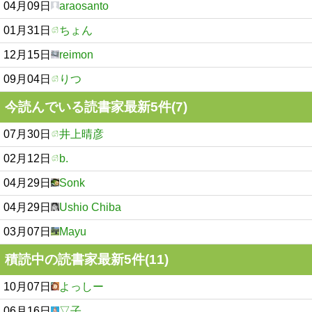
04月09日
araosanto
01月31日
ちょん
12月15日
reimon
09月04日
りつ
今読んでいる読書家最新5件(7)
07月30日
井上晴彦
02月12日
b.
04月29日
Sonk
04月29日
Ushio Chiba
03月07日
Mayu
積読中の読書家最新5件(11)
10月07日
よっしー
06月16日
▽子