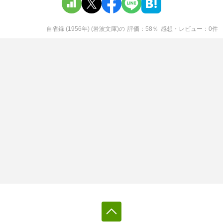
自省録 (1956年) (岩波文庫)
の
評価
58
％
感想・レビュー
0
件