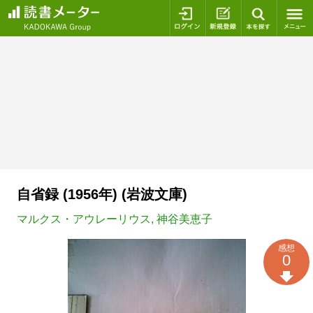
ログイン
新規登録
本を探
自省録 (1956年) (岩波文庫)
マルクス・アウレーリウス
,
神谷美恵子
感想
0