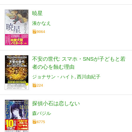
暁星
湊かなえ
9064
不安の世代: スマホ・SNSが子どもと若
者の心を蝕む理由
ジョナサン・ハイト
西川由紀子
224
探偵小石は恋しない
森バジル
6775