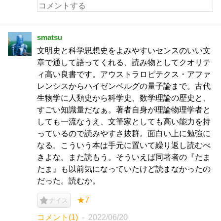
smatsu
文明史と科学思想史をよみやすいセンスのいい文
章で通して語ってくれる、読み物としてクオリテ
ィ高い良書です。アウストラロピテクス・アファ
レンシスからハイゼンベルグの量子論まで。古代
生物学に人類史から科学史、数学理論の歴史と、
すごい知識量だなぁ。著者自身が理論物理学者と
しても一流なうえ、文筆家としても高い能力を持
っているので読みやすさ抜群。面白い上に勉強に
なる。こういう本は手元に置いて繰り返し読むべ
きよな。また読もう。そういえば同著者の『たま
たま』も以前気になっていたけど読まなかったの
だった。読むか。
★7
ナイス
コメント(1)
2022/06/20