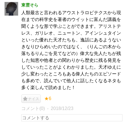
東雲そら
人類最古と言われるアウストラロピテクスから現
在までの科学史を著者のウイットに富んだ講義を
聞くような形で学ぶことができます。アリストテ
レス、ガリレオ、ニュートン、アインシュタイン
といった優れた天才たちも、逸話にあるようない
きなりひらめいたのではなく、（りんごの木から
落ちるりんごを見てなどの）偉大な先人たちが残
した知恵や他者との関わりから歴史に残る発見を
していったことがよくわかりました。天才ゆえに
少し変わったところもある偉人たちのエピソード
も多めで、読んでいて他人に話したくなるネタも
多く楽しんで読めました！
★6
ナイス
コメント(0)
2018/12/23