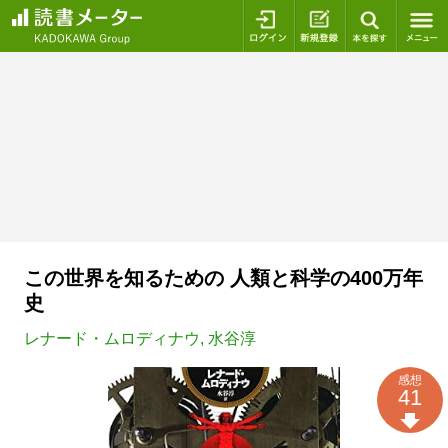
ログイン
新規登録
本を探
この世界を知るための 人類と科学の400万年
史
レナード・ムロディナウ
,
水谷淳
感想
41