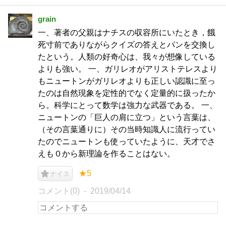
grain
一、著者の父親はナチスの収容所にいたとき，餓
死寸前でありながらクイズの答えとパンを交換し
たという。人類の好奇心は、我々が想像している
よりも強い。 一、ガリレオがアリストテレスより
もニュートンがガリレオよりも正しい認識に至っ
たのは自然現象を定性的でなく定量的に扱ったか
ら。科学にとって数学は強力な武器である。 一、
ニュートンの「巨人の肩に立つ」という言葉は、
（その言葉通りに）その当時知識人に流行ってい
たのでニュートンも使っていたように、天才でさ
えも０から新理論を作ることはない。
★5
ナイス
コメント(0)
2019/04/14