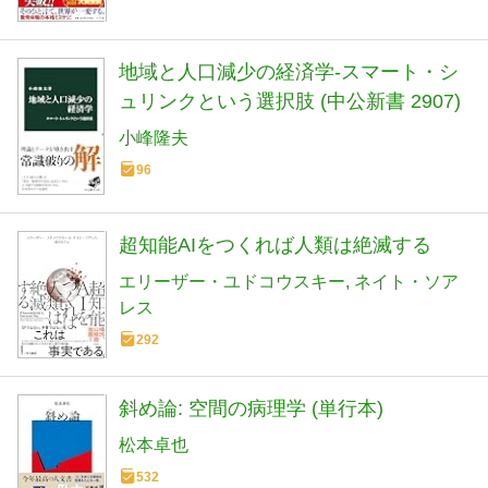
地域と人口減少の経済学-スマート・シ
ュリンクという選択肢 (中公新書 2907)
小峰隆夫
96
超知能AIをつくれば人類は絶滅する
エリーザー・ユドコウスキー
ネイト・ソア
レス
292
斜め論: 空間の病理学 (単行本)
松本卓也
532