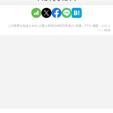
この世界を知るための 人類と科学の400万年史
の
評価
77
％
感想・レビュ
ー
41
件