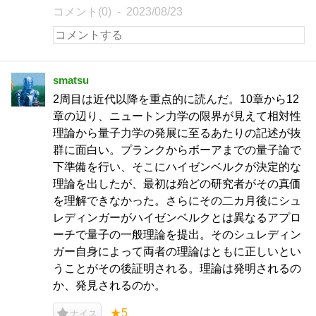
コメント(0)
2023/08/23
smatsu
2周目は近代以降を重点的に読んだ。10章から12
章の辺り、ニュートン力学の限界が見えて相対性
理論から量子力学の発展に至るあたりの記述が抜
群に面白い。プランクからボーアまでの量子論で
下準備を行い、そこにハイゼンベルクが決定的な
理論を出したが、最初は殆どの研究者がその真価
を理解できなかった。さらにその二カ月後にシュ
レディンガーがハイゼンベルクとは異なるアプロ
ーチで量子の一般理論を提出。そのシュレディン
ガー自身によって両者の理論はともに正しいとい
うことがその後証明される。理論は発明されるの
か、発見されるのか。
★5
ナイス