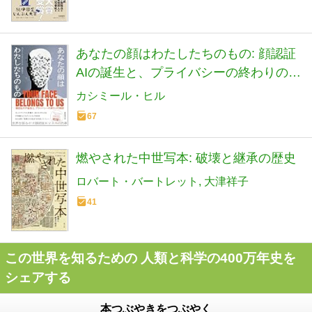
あなたの顔はわたしたちのもの: 顔認証
AIの誕生と、プライバシーの終わりの物
語
カシミール・ヒル
67
燃やされた中世写本: 破壊と継承の歴史
ロバート・バートレット
大津祥子
41
この世界を知るための 人類と科学の400万年史を
シェアする
本つぶやきをつぶやく