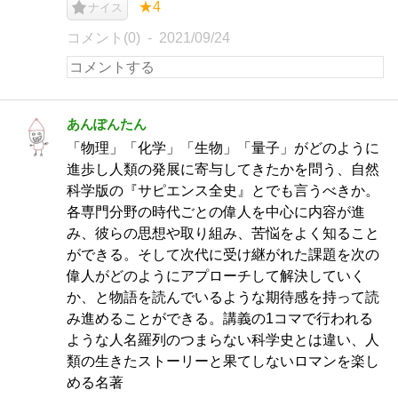
★4
ナイス
コメント(0)
2021/09/24
あんぽんたん
「物理」「化学」「生物」「量子」がどのように
進歩し人類の発展に寄与してきたかを問う、自然
科学版の『サピエンス全史』とでも言うべきか。
各専門分野の時代ごとの偉人を中心に内容が進
み、彼らの思想や取り組み、苦悩をよく知ること
ができる。そして次代に受け継がれた課題を次の
偉人がどのようにアプローチして解決していく
か、と物語を読んでいるような期待感を持って読
み進めることができる。講義の1コマで行われる
ような人名羅列のつまらない科学史とは違い、人
類の生きたストーリーと果てしないロマンを楽し
める名著