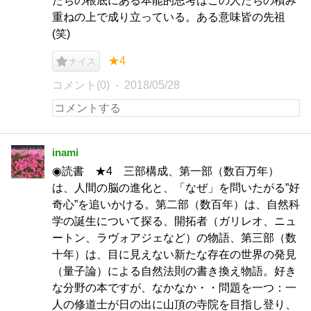
たちの根底にある本能的思考はこの人たちの積み
重ねの上で成り立っている。ある意味皆の先祖
(笑)
★4
ナイス
コメント(0)
2018/05/28
inami
◉読書 ★4 三部構成、第一部（数百万年）
は、人間の脳の進化と、「なぜ」を問いたがる”好
奇心”を追いかける。第二部（数百年）は、自然科
学の誕生について探る、開拓者（ガリレオ、ニュ
ートン、ラヴォアジェなど）の物語、第三部（数
十年）は、目に見えない新たな存在の世界の発見
（量子論）による自然法則の書き換え物語。好き
な分野の本ですが、なかなか・・問題を一つ：一
人の修道士が日の出に山頂の寺院を目指し登り、