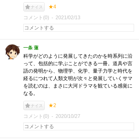
★4
ナイス
コメント(0)
2021/02/13
一条 蓮
科学がどのように発展してきたのかを時系列に沿
って、包括的に学ぶことができる一冊。道具や言
語の発明から、物理学、化学、量子力学と時代を
経るにつれて人類文明が次々と発展していくサマ
を読むのは、まさに大河ドラマを観ている感覚に
なる。
★2
ナイス
コメント(0)
2020/10/27