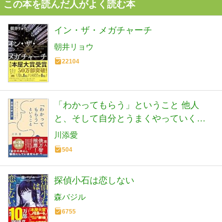
この本を読んだ人がよく読む本
イン・ザ・メガチャーチ
朝井リョウ
22104
「わかってもらう」ということ 他人
と、そして自分とうまくやっていくた
めの言葉の使い方
川添愛
504
探偵小石は恋しない
森バジル
6755