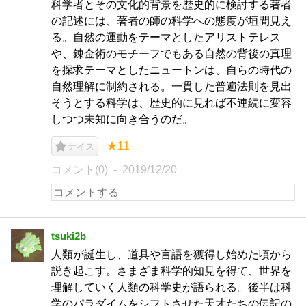
科学者とその文化的背景を歴史的に検討する著者
の記述には、著者の師の科学への態度が垣間見え
る。自然の運動をテーマとしたアリストテレス
や、錬金術のモチーフでもある自然の背後の真理
を探求テーマとしたニュートンは、自らの時代の
自然理解に制約される。一貫した普遍法則を見出
そうとする科学は、歴史的に見れば不連続に変容
しつつ未知に向き合うのだ。
★11
ナイス
コメント(0)
2019/12/20
tsuki2b
人類が誕生し、道具や言語を獲得し始めた頃から
説き起こす。さまざま科学的知見を得て、世界を
理解していく人類の科学史が語られる。後半は科
学のパラダイムをシフトさせた天才たちの伝記の