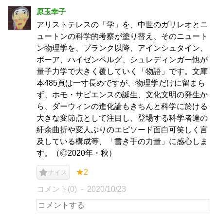
原玉幸子
アリストテレスの「学」を、中世のガリレオとニ
ュートンの科学的考察が塗り替え、そのニュート
ン物理学を、プランク以降、アインシュタイン、
ボーア、ハイゼンベルグ、シュレディンガー他が
量子力学で大きく覆していく「物語」です。文庫
本485頁は一寸長めですが、物理学だけに留まら
ず、ホモ・サピエンスの誕生、文化文明の発生か
ら、ダーウィンの進化論もきちんと科学に於ける
大きな変節点として注目し、登場する科学者達の
紆余曲折や変人ぶりのエピソード面白可笑しく言
及している構成等、「書き手の力量」に感心しま
す。（◎2020年・秋）
★2
ナイス
コメント(0)
2020/10/23