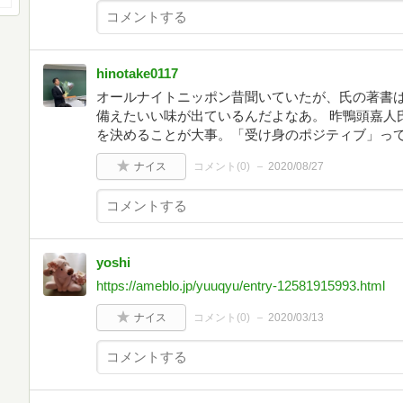
hinotake0117
オールナイトニッポン昔聞いていたが、氏の著書
備えたいい味が出ているんだよなあ。 昨鴨頭嘉人
を決めることが大事。「受け身のポジティブ」っ
ナイス
コメント(
0
)
2020/08/27
yoshi
https://ameblo.jp/yuuqyu/entry-12581915993.html
ナイス
コメント(
0
)
2020/03/13