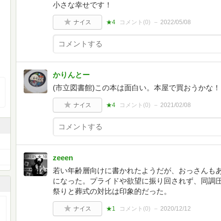
小さな幸せです！
ナイス
★4
コメント(
0
)
2022/05/08
かりんとー
(市立図書館)この本は面白い。本屋で買おうかな！
ナイス
★4
コメント(
0
)
2021/02/08
zeeen
若い年齢層向けに書かれたようだが、おっさんも
になった。プライドや欲望に振り回されず、同調
祭りと葬式の対比は印象的だった。
ナイス
★1
コメント(
0
)
2020/12/12