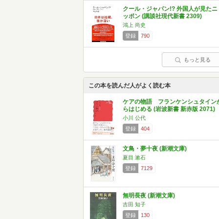
クール・ジャパン!? 外国人が見たニ
ッポン (講談社現代新書 2309)
鴻上 尚史
登録
790
もっと見る
この本を読んだ人がよく読む本
ケアの物語 フランケンシュタイン
らはじめる (岩波新書 新赤版 2071)
小川 公代
登録
404
文鳥・夢十夜 (新潮文庫)
夏目 漱石
登録
7129
無明長夜 (新潮文庫)
吉田 知子
登録
130