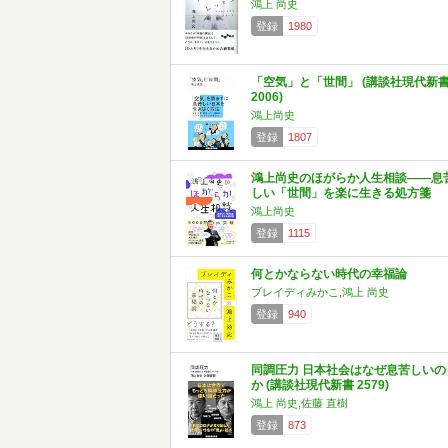
鴻上 尚史
登録
1980
「空気」と「世間」 (講談社現代新
2006)
鴻上尚史
登録
1807
鴻上尚史のほがらか人生相談――息
しい「世間」を楽に生きる処方箋
鴻上尚史
登録
1115
何とかならない時代の幸福論
ブレイディみかこ,鴻上 尚史
登録
940
同調圧力 日本社会はなぜ息苦しいの
か (講談社現代新書 2579)
鴻上 尚史,佐藤 直樹
登録
873