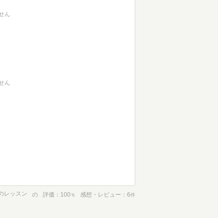
せん
せん
のレッスン
の
評価
100
感想・レビュー
6
％
件