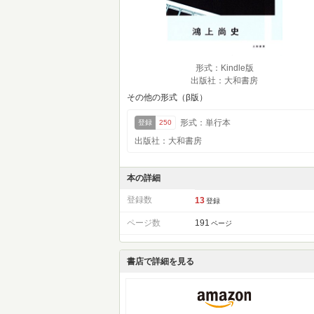
形式：Kindle版
出版社：大和書房
その他の形式（β版）
形式：単行本
登録
250
出版社：大和書房
本の詳細
登録数
13
登録
ページ数
191
ページ
書店で詳細を見る