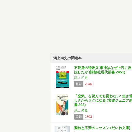
鴻上尚史の関連本
不死身の特攻兵 軍神はなぜ上官に反
抗したか (講談社現代新書 2451)
鴻上 尚史
登録
2846
「空気」を読んでも従わない: 生き
しさからラクになる (岩波ジュニア
書 893)
鴻上 尚史
登録
2303
孤独と不安のレッスン (だいわ文庫)