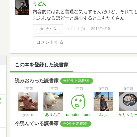
うどん
内容的には割と普通な気もするんだけど、それで
むふむなるほどーと感心するとこもたくさん。
ナイス
コメント(
0
)
2016/04/15
この本を登録した読書家
読みおわった読書家
全10件中 新着8件
2年前
4年前
4年前
5年前
5年前
苦
新
yoshi
ありんこ
ramutomifumi
みぃ
かりんと
今読んでいる読書家
全0件中 新着0件