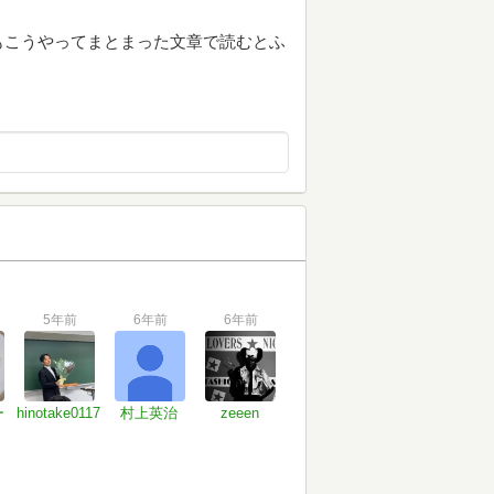
もこうやってまとまった文章で読むとふ
5年前
6年前
6年前
ー
hinotake0117
村上英治
zeeen