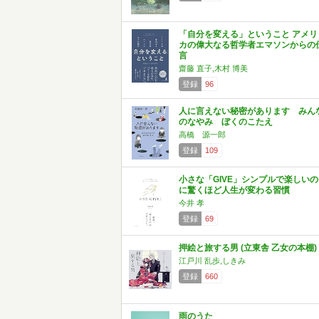
「自分を変える」ということ アメリ
カの偉大なる哲学者エマソンからの
言
齋藤 直子,木村 博美
登録
96
人に言えない秘密があります みん
のなやみ ぼくのこたえ
高橋 源一郎
登録
109
小さな「GIVE」シンプルで楽しいの
に驚くほど人生が変わる習慣
今井 孝
登録
69
押絵と旅する男 (立東舎 乙女の本棚)
江戸川 乱歩,しきみ
登録
660
雨のうた