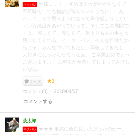
雅様……！！ 初めは正体が分からなくて
ネタバレ
不気味で、でも物語が進んでいくうちに、「あ
れ…？」って思うようになって不信感よりもぐい
ぐい好感度があがっていって、そしてこの展開で
すよ。麗しくて、優しくて、誰よりも人の事を大
切にしてくれる、ピーターパン。そんな雅様だか
らこそ、みんなついてきたし、尊敬してきたし、
大好きになったんだろうなぁ。 ご卒業おめでとう
ございます…！ 三年生が卒業してしまってさびし
いなあ。
★1
ナイス
コメント(0)
2018/04/07
茶太郎
★★★ 単純に会長良い人だったのかー。
ネタバレ