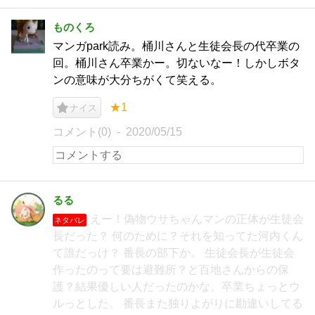
ものくろ
マンガpark読み。桶川さんと生徒会長の代卒業の
回。桶川さん卒業かー。切ないなー！しかしボタ
ンの意味が大分ちがくて笑える。
★1
ナイス
コメント(0)
2020/05/15
るる
えー！偽物ウサちゃんマンの正体が生徒会
ネタバレ
長だった？ 何のために？それを知ってた河内くん
て誰だっけ？ 番長の部下か。 生徒会長が生徒会
作ったのって要は避難所？と百地さんからの保
護？結果優しい人だったのかな。卒業ちょっとウ
ルっとした。 番長また独りよがりに勘違いしてる