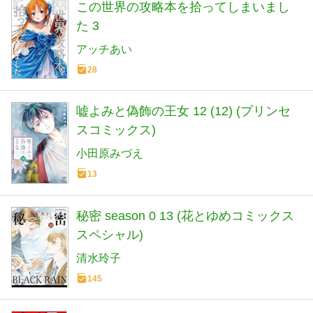
この世界の攻略本を拾ってしまいまし
た 3
アッチあい
28
嘘よみと偽飾の王女 12 (12) (プリンセ
スコミックス)
小田原みづえ
13
秘密 season 0 13 (花とゆめコミックス
スペシャル)
清水玲子
145