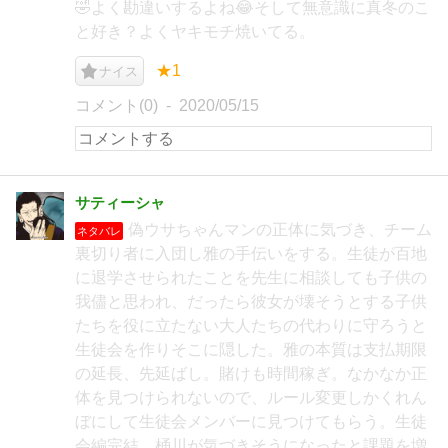
🤣よく勘違いするよね😂そして無意識に真冬のこ
と好き？よくヤキモチ焼いてる。
★1
ナイス
コメント(0)
2020/05/15
サティーシャ
偽ウサちゃんマンの正体に気づき、チーム
ネタバレ
裏切り者に入団し雅の手伝いをする。生徒が百地
に退学させられたことを先生に相談しても子供の
我儘と思われ、だったら彼女が壊そうとする子供
たちを役に立たない大人たちの代わりに守ろうと
生徒会を作りそこに隠した。雅の本質は支払期限
の延長、先延ばし。賭けも時間稼ぎ。なかなか正
体を見つけられないので、ルール変更しかくれん
ぼにして生徒会メンバーに見つけてもらう。生徒
会編完結。桶川が気づきそうになったと課題を増