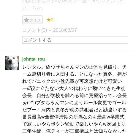
問題の解決と3年の卒業で一旦一区切りといった
ところか。
★2
ナイス
コメント(0)
2018/03/07
johnta_rou
レンタル。偽ウサちゃんマンの正体を見破り、チ
ーム裏切り者に入団することになった真冬。担が
れてパニックの小毬先輩が可哀想だけど可愛い
ー///役に立たない大人の代わりに動いてきた生徒
会長、自分が学校を離れる前に荒療治って…会長
ぉ(^^;)ブタちゃんマンによりルール変更でゴール
だブー！河内と真冬が恋の共犯者だと勘違いする
番長最高w全部停滞期の所為なのも最高w卒業式
で寂しいやらボタン騒動で楽しいやらw次回より
三年生編、俺ティーが三部構成とは知らなかった