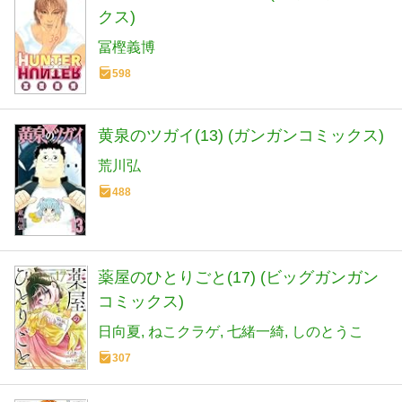
クス)
冨樫義博
598
黄泉のツガイ(13) (ガンガンコミックス)
荒川弘
488
薬屋のひとりごと(17) (ビッグガンガン
コミックス)
日向夏
ねこクラゲ
七緒一綺
しのとうこ
307