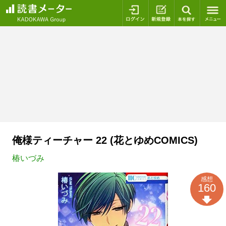
ログイン
新規登録
本を探
俺様ティーチャー 22 (花とゆめCOMICS)
椿いづみ
感想
160