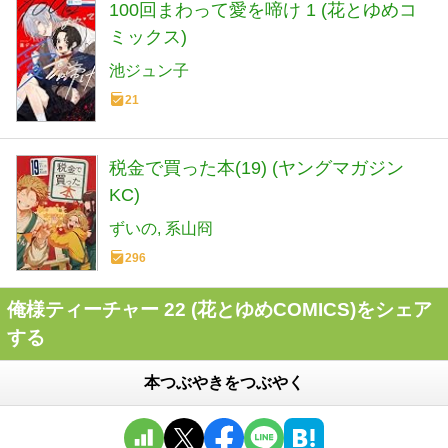
100回まわって愛を啼け 1 (花とゆめコ
ミックス)
池ジュン子
21
税金で買った本(19) (ヤングマガジン
KC)
ずいの
系山冏
296
俺様ティーチャー 22 (花とゆめCOMICS)をシェア
する
本つぶやきをつぶやく