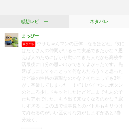
感想レビュー
ネタバレ
まっぴー
ウサちゃんマンの正体…なるほどね。彼に
ネタバレ
はたくさんの仲間がいるって実感できたかな？思
えば人のためにばかり動いてきた人だから高校生
活最後に自分の思い出ができてよかったです。先
延ばしにしてることって何なんだろう？と思った
けど彼の性格の表現なのかな？それにしても3年
が…卒業してしまった！！桶川パイセン…ボタン
のところ少しドキッとしたけどどこまでもあの子
たちアホでした。もう出て来なくなるのかな？寂
しすぎる…この辺で理事長とのバトルもキリつけ
て終わるのがいい区切りな気がしますがあと7巻
分続く。