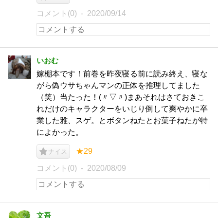
コメント(0)
2020/09/14
いおむ
嫁棚本です！前巻を昨夜寝る前に読み終え、寝な
がら偽ウサちゃんマンの正体を推理してました
（笑）当たった！(〃▽〃)まあそれはさておきこ
れだけのキャラクターをいじり倒して爽やかに卒
業した雅、スゲ。とボタンねたとお菓子ねたが特
によかった。
★29
ナイス
コメント(0)
2020/08/09
文吾