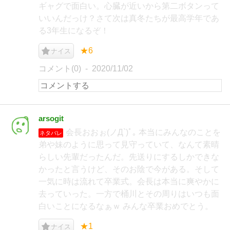
ギャグで面白い。心臓が近いから第二ボタンって
いいんだっけ？さて次は真冬たちが最高学年であ
る3年生になるぞ！
★6
ナイス
コメント(0)
2020/11/02
arsogit
会長おおぉ(ノД`)ﾟ｡ 本当にみんなのことを
ネタバレ
弟や妹のように思って見守っていて、なんて素晴
らしい先輩だったんだ。先送りにするしかできな
かったと言うけど、そのお陰で今がある。そして
一気に時は流れて卒業式。会長は本当に爽やかに
去っていった。一方で桶川とその周りはいつも面
白いことになるなぁｗ みんな卒業おめでとう。
★1
ナイス