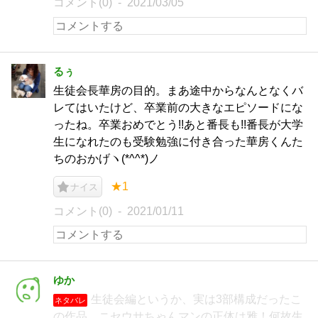
コメント(0)
2021/03/05
るぅ
生徒会長華房の目的。まあ途中からなんとなくバ
レてはいたけど、卒業前の大きなエピソードにな
ったね。卒業おめでとう!!あと番長も!!番長が大学
生になれたのも受験勉強に付き合った華房くんた
ちのおかげヽ(*^^*)ノ
★1
ナイス
コメント(0)
2021/01/11
ゆか
生徒会編というか、実は3部構成だったこ
ネタバレ
の作品。ニセウサちゃんマンの正体は雅！何故生