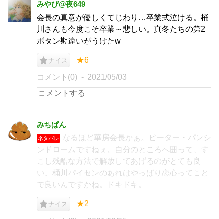
みやび@夜649
会長の真意が優しくてじわり…卒業式泣ける。桶
川さんも今度こそ卒業～悲しい。真冬たちの第2
ボタン勘違いがうけたw
★6
ナイス
コメント(0)
2021/05/03
みちぱん
なるほど華房会長かぁ。ピーター・パンシ
ネタバレ
ンドロームですねぇ。自分のところへ囲って、す
こし残酷な方法で解放してあげるのがとても良
い。桶川パイセンのあれはやっぱり恋心ってこと
で良いんですかね。ドキドキ。
★2
ナイス