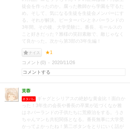
徒会を作ったのか。腐った教師から学園を守るた
め。そして、気になる生徒を生徒会メンバーにす
る。それが解決。ピーターパンとネバーランドの
3年間。その後、大学受験に。番長、モールスの
こと好きだった？雅様の笑顔素敵で、敵じゃなく
て良かった。次から第3部の3年生編！
★1
ナイス
コメント(0)
2020/11/26
芙蓉
ギャグとシリアスの絶妙な黄金比！面白か
ネタバレ
った！3年生の会長や番長の卒業が近づくなか雅
はネバーランドの子供たちに荒療治をする。うさ
ちゃんマンも共犯関係となる。番長無事に大学受
かってよかったね！第二ボタンをとりにいく話が