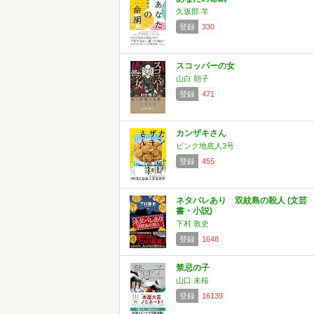
久坂部 羊
登録
330
スコッパーの女
山白 朝子
登録
471
カンザキさん
ピンク地底人3号
登録
455
ネタバレあり 双紋島の殺人 (文芸
書・小説)
下村 敦史
登録
1648
禁忌の子
山口 未桜
登録
16139