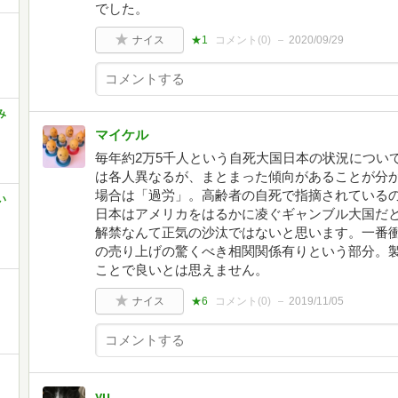
でした。
ナイス
★1
コメント(
0
)
2020/09/29
み
マイケル
毎年約2万5千人という自死大国日本の状況につい
は各人異なるが、まとまった傾向があることが分
場合は「過労」。高齢者の自死で指摘されている
い
日本はアメリカをはるかに凌ぐギャンブル大国だ
解禁なんて正気の沙汰ではないと思います。一番
の売り上げの驚くべき相関関係有りという部分。
ことで良いとは思えません。
ナイス
★6
コメント(
0
)
2019/11/05
yu