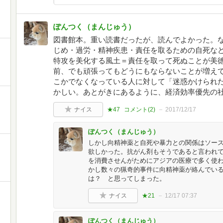
ぽんつく（まんじゅう）
図書館本。重い読書だったが、読んでよかった。
じめ・過労・精神疾患・責任を取るための自死な
特攻を美化する風土＝責任を取って死ぬことが美
前、でも頑張ってもどうにもならないことが増え
こかでなくなっている人に対して「迷惑かけられ
かしい。あとがきにあるように、経済効率優先の
ナイス
★47
コメント(
2
)
2017/12/17
ぽんつく（まんじゅう）
しかし向精神薬と自死や暴力との関係はソー
欲しかった。抗がん剤もそうであると言われ
を消費させんがためにアジアの医療で多く使
かし数々の猟奇的事件に向精神薬が絡んでい
は？ と思ってしまった。
ナイス
★21
12/17 07:37
ぽんつく（まんじゅう）