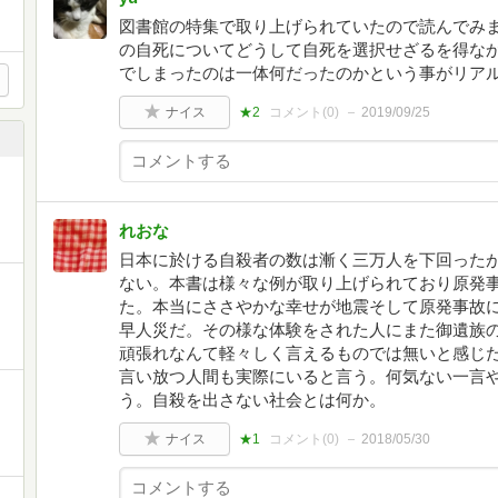
図書館の特集で取り上げられていたので読んでみ
の自死についてどうして自死を選択せざるを得な
でしまったのは一体何だったのかという事がリア
ナイス
★2
コメント(
0
)
2019/09/25
れおな
日本に於ける自殺者の数は漸く三万人を下回った
ない。本書は様々な例が取り上げられており原発
た。本当にささやかな幸せが地震そして原発事故
早人災だ。その様な体験をされた人にまた御遺族
頑張れなんて軽々しく言えるものでは無いと感じ
言い放つ人間も実際にいると言う。何気ない一言
う。自殺を出さない社会とは何か。
ナイス
★1
コメント(
0
)
2018/05/30