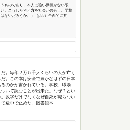
なうものであり、本人に強い動機がない限
ない。こうした考え方を社会が共有し、学校
はないだろうか。」（p88）全面的に共
うだ。毎年２万５千人くらいの人が亡く
じだ。この本は安全で豊かなはずの日本
あるのかが書かれている。学校、職場、
について読むことが出来た。なぜ？とい
い。数字だけでなくなぜ自死が減らない
くて途中で止めた。図書館本