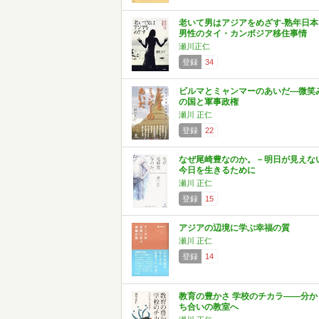
老いて男はアジアをめざす-熟年日本
男性のタイ・カンボジア移住事情
瀬川正仁
登録
34
ビルマとミャンマーのあいだ―微笑
の国と軍事政権
瀬川 正仁
登録
22
なぜ尾崎豊なのか。－明日が見えな
今日を生きるために
瀬川 正仁
登録
15
アジアの辺境に学ぶ幸福の質
瀬川 正仁
登録
14
教育の豊かさ 学校のチカラ――分か
ち合いの教室へ