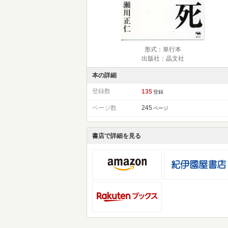
形式：単行本
出版社：晶文社
本の詳細
登録数
135
登録
ページ数
245
ページ
書店で詳細を見る