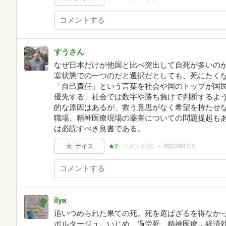
すうさん
なぜ日本だけが他国と比べ突出して自死が多いの
塞状態での一つのだと選択だとしても、死にたく
「自己責任」という言葉を社会や国のトップが国
優先する」社会では数字や勝ち負けで判断するよ
的な原因はあるが、救う意思がなく希望を持たせ
職場、精神医療現場の薬害についての問題提起も
は必読すべき良書である。
ナイス
★2
コメント(
0
)
2022/01/14
ilya
追いつめられた果ての死。死を選ばざるを得なか
ポルタージュ。いじめ、過労死、精神医療…経済