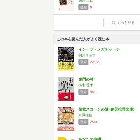
瀬川 正仁
登録
9
もっと見る
この本を読んだ人がよく読む本
イン・ザ・メガチャーチ
朝井リョウ
登録
22168
鬼門の村
櫛木 理宇
登録
961
倫敦スコーンの謎 (創元推理文庫)
米澤穂信
登録
2544
あなたの命綱