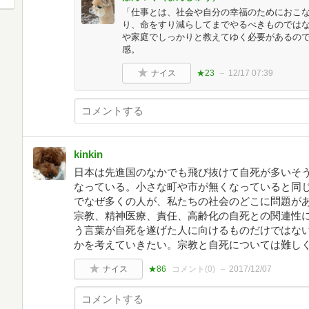
「仕事とは、社会や自分の幸福のためにおこ
り、命をすり減らしてまでやるべきものでは
や家庭でしっかりと教えてゆく必要があるので
感。
ナイス
★23
12/17 07:39
kinkin
日本は先進国のなかでも飛び抜けて自死が多いそ
なっている。小さな町や市が無くなっていると同
でなぜ多くの人が、私たちの社会のどこに問題が
宗教、精神医療、責任、高齢化の自死との関連性
う言葉が自死を遂げた人に向けるものだけではな
かを考えていきたい。宗教と自死については難し
ナイス
★86
コメント(
0
)
2017/12/07