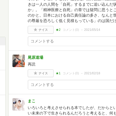
きは一人の人間を「自死」するまでに追い込んだ
か」。「精神医療と自死」の章では疑問に思うと
のかと。日本における自己責任論の多さ、なんと
の尊厳を恐ろしく低く見積もっている」のは国だ
ナイス
★2
コメント(
0
)
2021/05/14
尾原道場
再読
ナイス
★1
コメント(
0
)
2021/02/18
まこ
いろいろと考えさせられる本でしたが、だからと
い未来の下で生きられるんだろうと考えると、何