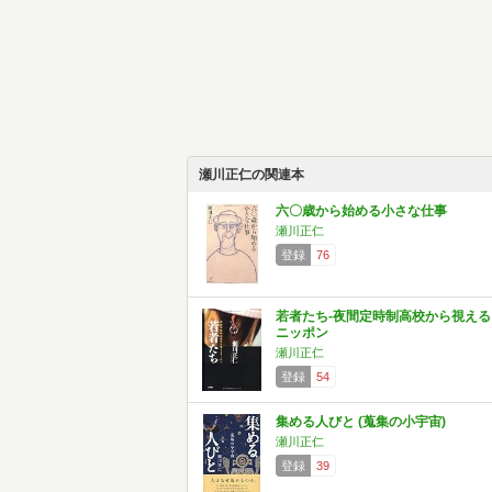
瀬川正仁の関連本
六〇歳から始める小さな仕事
瀬川正仁
登録
76
若者たち-夜間定時制高校から視える
ニッポン
瀬川正仁
登録
54
集める人びと (蒐集の小宇宙)
瀬川正仁
登録
39