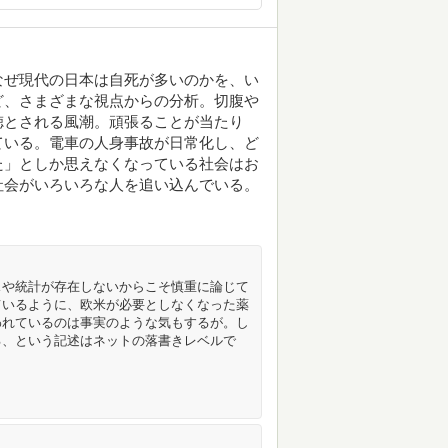
なぜ現代の日本は自死が多いのかを、い
ど、さまざまな視点からの分析。切腹や
徳とされる風潮。頑張ることが当たり
ている。電車の人身事故が日常化し、ど
た」としか思えなくなっている社会はお
社会がいろいろな人を追い込んでいる。
スや統計が存在しないからこそ慎重に論じて
ているように、欧米が必要としなくなった薬
われているのは事実のような気もするが。し
る、という記述はネットの落書きレベルで