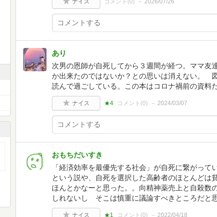
ナイス
コメント(
0
)
2026/07/26
あり
次男の恩師が自死してから３週間が経つ。ママ友
か出来たのではないか？との思いは消えない。 
読んで過ごしている。この本はコロナ禍前の資料
ナイス
★4
コメント(
0
)
2024/03/07
おもちだいすき
「経済効率を最優先する社会」が自死に繋がってい
という説や、自死を選択した高齢者のほとんどは
ほんとかなーと思った。。向精神薬売上と自殺数
しれないし そこは慎重に議論すべきところだと
ナイス
★1
コメント(
0
)
2022/04/18