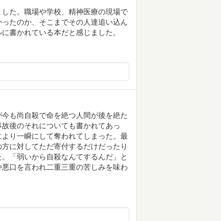
ました。職場や学校、精神医療の現場で
かったのか、そこまでその人達追い込ん
ルに書かれている本だと感じました。
が今も尚自殺で命を絶つ人間が後を絶た
事故後のそれについても書かれてあっ
により一瞬にして奪われてしまった。最
の方に対してただ寄付するだけだったり
た。「弱いから自殺なんてするんだ」と
や悪口を言われ二重三重の苦しみを味わ