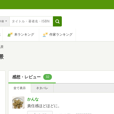
n和書
は
本ランキング
作家ランキング
風景
景
感想・レビュー
32
全て表示
ネタバレ
かんな
責任感ほどほどに。