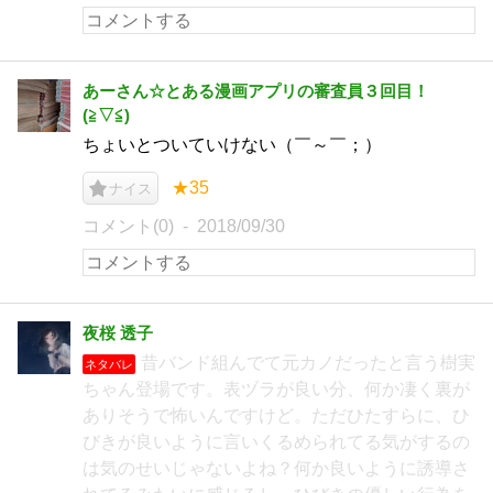
あーさん☆とある漫画アプリの審査員３回目！
(⁠≧⁠▽⁠≦⁠)
ちょいとついていけない（￣～￣；）
★35
ナイス
コメント(0)
2018/09/30
夜桜 透子
昔バンド組んでて元カノだったと言う樹実
ネタバレ
ちゃん登場です。表ヅラが良い分、何か凄く裏が
ありそうで怖いんですけど。ただひたすらに、ひ
びきが良いように言いくるめられてる気がするの
は気のせいじゃないよね？何か良いように誘導さ