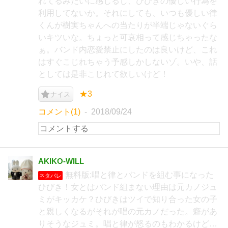
れてるみたいに感じるし、ひびきの優しい行為を
利用してないか。それにしても、いつも優しい律
くんが樹実ちゃんへの当たりが半端じゃないぐら
いキツいな。ちょっと可哀相って感じちゃったな
ぁ。バンド内恋愛禁止にしたのは良いけど、これ
はすぐこじれちゃう予感しかしないゾ。いや、話
としては是非こじれて欲しいけど！
★3
ナイス
コメント(1)
2018/09/24
AKIKO-WILL
無料版:唱と律とバンドを組む事になった
ネタバレ
ひびき！女とはバンド組まない理由は元カノジュ
ミがキッカケ？ひびきはツイで知り合った女の子
と親しくなるがそれが唱の元カノだった。癖があ
りそうなジュミ。唱と律が怒るのもわかるけど…