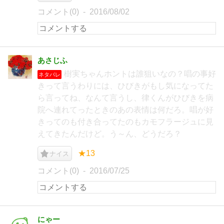
コメント(0)
2016/08/02
あさじふ
樹実ちゃんホントは誰狙いなの？唱の事好
ネタバレ
きって言うわりには、ひびきがもし気になってた
ら言ってね、なんて言うし、律くんがひびきを病
院へ連れてったときのあの表情は何だろ。唱が好
きってのも付き合ってたのもカモフラージュに見
えてきたんだけど。う～ん、どうだろ？
★13
ナイス
コメント(0)
2016/07/25
にゃー