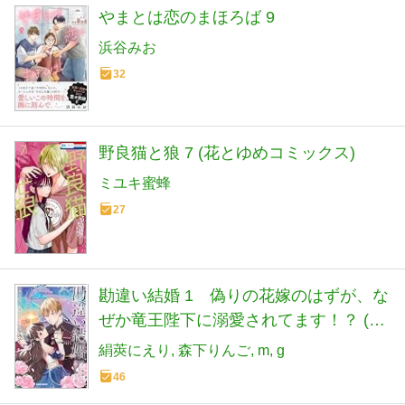
やまとは恋のまほろば 9
浜谷みお
32
野良猫と狼 7 (花とゆめコミックス)
ミユキ蜜蜂
27
勘違い結婚 1 偽りの花嫁のはずが、な
ぜか竜王陛下に溺愛されてます！？ (ガ
ルドコミックス)
絹莢にえり
森下りんご
m
g
46