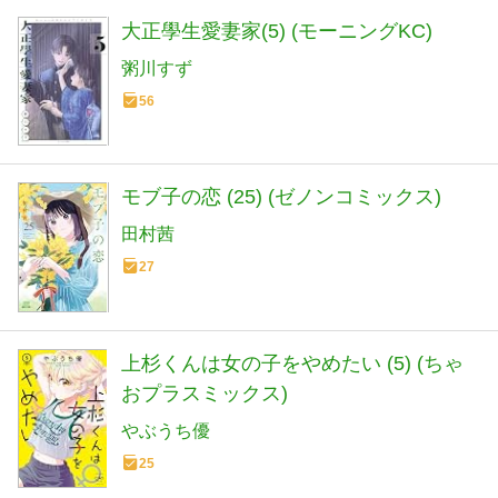
大正學生愛妻家(5) (モーニングKC)
粥川すず
56
モブ子の恋 (25) (ゼノンコミックス)
田村茜
27
上杉くんは女の子をやめたい (5) (ちゃ
おプラスミックス)
やぶうち優
25