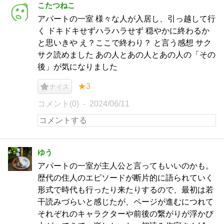
こたつねこ
アパートの一室 様々な人が入居し、引っ越して行
く ドキドキせずハラハラせず 穏やかに終わるか
と思いきや え？ここで終わり？ と言う感想 サク
サク読めました あの人とあの人とあの人の「その
後」が気になりました
★3
ナイス
コメント(0)
2024/06/11
ゆう
アパートの一室が主人公と言ってもいいのかも。
歴代の住人のエピソードが断片的に語られていく
形式で時代も行ったり来たりするので、最初は若
干読みづらいと感じたが、ページが進むにつれて
それぞれのキャラクターや前後の繋がりが浮かび