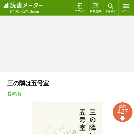
ログイン
新規登録
本を探
三の隣は五号室
長嶋有
感想
427