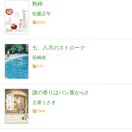
熟柿
佐藤正午
9105
七、八月のストローク
長嶋有
173
謎の香りはパン屋から2
土屋うさぎ
1580