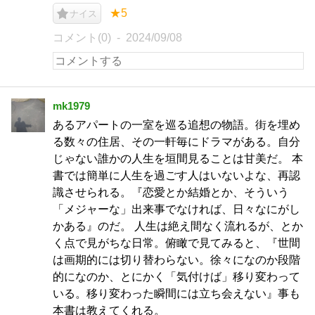
★5
ナイス
コメント(0)
2024/09/08
mk1979
あるアパートの一室を巡る追想の物語。街を埋め
る数々の住居、その一軒毎にドラマがある。自分
じゃない誰かの人生を垣間見ることは甘美だ。 本
書では簡単に人生を過ごす人はいないよな、再認
識させられる。『恋愛とか結婚とか、そういう
「メジャーな」出来事でなければ、日々なにがし
かある』のだ。 人生は絶え間なく流れるが、とか
く点で見がちな日常。俯瞰で見てみると、『世間
は画期的には切り替わらない。徐々になのか段階
的になのか、とにかく「気付けば」移り変わって
いる。移り変わった瞬間には立ち会えない』事も
本書は教えてくれる。