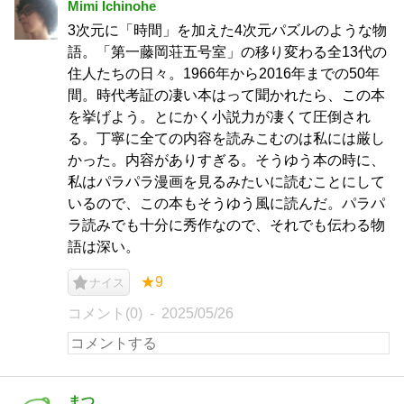
Mimi Ichinohe
3次元に「時間」を加えた4次元パズルのような物
語。「第一藤岡荘五号室」の移り変わる全13代の
住人たちの日々。1966年から2016年までの50年
間。時代考証の凄い本はって聞かれたら、この本
を挙げよう。とにかく小説力が凄くて圧倒され
る。丁寧に全ての内容を読みこむのは私には厳し
かった。内容がありすぎる。そうゆう本の時に、
私はパラパラ漫画を見るみたいに読むことにして
いるので、この本もそうゆう風に読んだ。パラパ
ラ読みでも十分に秀作なので、それでも伝わる物
語は深い。
★9
ナイス
コメント(0)
2025/05/26
まつ