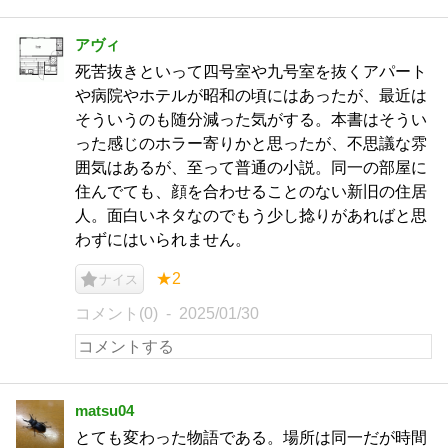
アヴィ
死苦抜きといって四号室や九号室を抜くアパート
や病院やホテルが昭和の頃にはあったが、最近は
そういうのも随分減った気がする。本書はそうい
った感じのホラー寄りかと思ったが、不思議な雰
囲気はあるが、至って普通の小説。同一の部屋に
住んでても、顔を合わせることのない新旧の住居
人。面白いネタなのでもう少し捻りがあればと思
わずにはいられません。
★2
ナイス
コメント(0)
2025/01/30
matsu04
とても変わった物語である。場所は同一だが時間