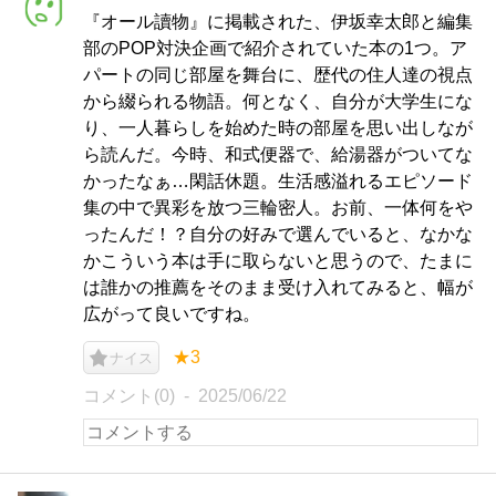
『オール讀物』に掲載された、伊坂幸太郎と編集
部のPOP対決企画で紹介されていた本の1つ。ア
パートの同じ部屋を舞台に、歴代の住人達の視点
から綴られる物語。何となく、自分が大学生にな
り、一人暮らしを始めた時の部屋を思い出しなが
ら読んだ。今時、和式便器で、給湯器がついてな
かったなぁ…閑話休題。生活感溢れるエピソード
集の中で異彩を放つ三輪密人。お前、一体何をや
ったんだ！？自分の好みで選んでいると、なかな
かこういう本は手に取らないと思うので、たまに
は誰かの推薦をそのまま受け入れてみると、幅が
広がって良いですね。
★3
ナイス
コメント(0)
2025/06/22