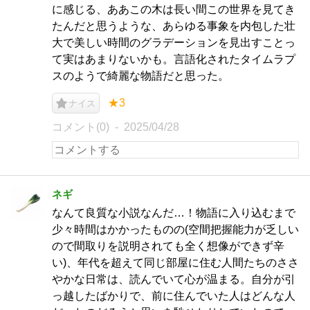
に感じる、ああこの木は長い間この世界を見てき
たんだと思うような、あらゆる事象を内包した壮
大で美しい時間のグラデーションを見出すことっ
て実はあまりないかも。言語化されたタイムラプ
スのようで綺麗な物語だと思った。
★3
ナイス
コメント(0)
2025/04/28
ネギ
なんて良質な小説なんだ…！物語に入り込むまで
少々時間はかかったものの(空間把握能力が乏しい
ので間取りを説明されても全く想像ができず辛
い)、年代を超えて同じ部屋に住む人間たちのささ
やかな日常は、読んでいて心が温まる。自分が引
っ越したばかりで、前に住んでいた人はどんな人