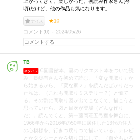
上がってきて、楽しかった。初読み作家さん(今
頃)だけど、他の作品も気になります。
★10
ナイス
コメント(0)
2024/05/26
TB
C図書館本。妻のリクエスト本をついで読
ネタバレ
み。長嶋有さんを初めて読む。「変な間取り」か
ら始まるから、『変な家２』を読んだばかりだっ
た私は、（これも間取りミステリー？）と慌て
る。その割に間取り図が出てこなくて、描こうと
思っていたら、図と目次が登場（どんな作り
だ）。読んでくと、第一藤岡荘五号室を舞台に、
1966年から2016年の50年に居住した13代の住人
の心模様を、行きつ戻りつで描いている。テレビ
とかタクシーとかを切り口にして。（自分もいろ