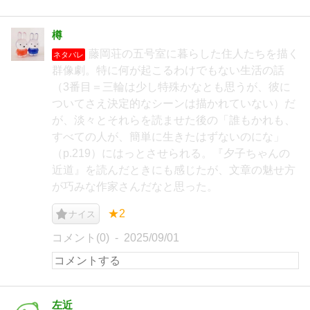
樽
藤岡荘の五号室に暮らした住人たちを描く
ネタバレ
群像劇。特に何が起こるわけでもない生活の話
（3番目＝三輪は少し特殊かなとも思うが、彼に
ついてさえ決定的なシーンは描かれていない）だ
が、淡々とそれらを読ませた後の「誰もかれも、
すべての人が、簡単に生きたはずないのにな」
（p.219）にはっとさせられる。『夕子ちゃんの
近道』を読んだときにも感じたが、文章の魅せ方
が巧みな作家さんだなと思った。
★2
ナイス
コメント(0)
2025/09/01
左近