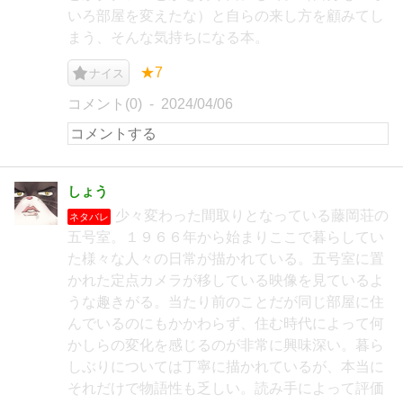
いろ部屋を変えたな）と自らの来し方を顧みてし
まう、そんな気持ちになる本。
★7
ナイス
コメント(0)
2024/04/06
しょう
少々変わった間取りとなっている藤岡荘の
ネタバレ
五号室。１９６６年から始まりここで暮らしてい
た様々な人々の日常が描かれている。五号室に置
かれた定点カメラが移している映像を見ているよ
うな趣きがる。当たり前のことだが同じ部屋に住
んでいるのにもかかわらず、住む時代によって何
かしらの変化を感じるのが非常に興味深い。暮ら
しぶりについては丁寧に描かれているが、本当に
それだけで物語性も乏しい。読み手によって評価