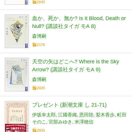
2645
血か、死か、無か? Is It Blood, Death or
Null? (講談社タイガ モA 8)
森博嗣
2176
天空の矢はどこへ? Where is the Sky
Arrow? (講談社タイガ モA 9)
森博嗣
2025
プレゼント (新潮文庫 し 21-71)
伊坂幸太郎
江國香織
恩田陸
梨木香歩
町田
そのこ
宮部みゆき
米澤穂信
2935