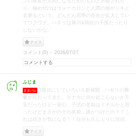
ンの異変が人間になるためのものと示唆された
り。極め付けはウォーカロンと人間の娘がシキと
名乗るという、どんどん四季の存在が拡大してい
てワクワク。ハギリは犀川&萌絵の子孫だったり
しないかな。
ナイス
コメント(0)
2026/07/27
ふじま
3冊目にしていろいろ新展開…ハギリの興
ネタバレ
奮が伝わってきた。タナカに何か起こらないか不
安だったけど一安心。子供の名前はミチルかと思
ったけどまさかのその名前…誰がつけたの？？こ
れは続きが気になる！！自分も久しぶりに没頭。
ナイス