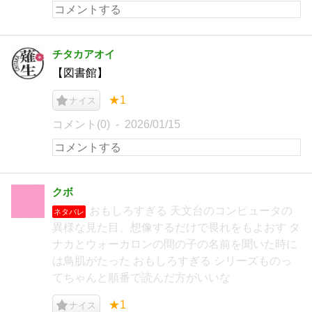
チタカアオイ
【図書館】
★1
ナイス
コメント(0)
2026/01/15
クボ
おもしろすぎる 天文台のコンピュータの
ネタバレ
異様な見た目、想像するだけで畏れをもよおす タ
ナカとウォーカロンの間の子の名前を聞いた時に
は鳥肌がたった おもしろすぎる シリーズものっ
てちゃんと順番で読んだ方がいいな
★1
ナイス