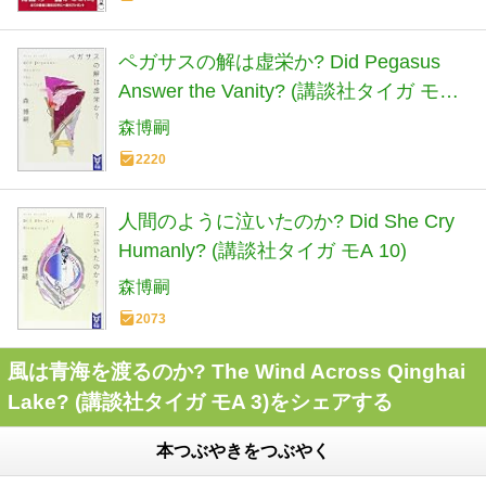
ペガサスの解は虚栄か? Did Pegasus
Answer the Vanity? (講談社タイガ モA
7)
森博嗣
2220
人間のように泣いたのか? Did She Cry
Humanly? (講談社タイガ モA 10)
森博嗣
2073
風は青海を渡るのか? The Wind Across Qinghai
Lake? (講談社タイガ モA 3)をシェアする
本つぶやきをつぶやく