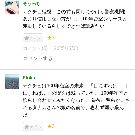
そうっち
ナクチュ続投。この前も同じにやはり警察機関は
あまり信用しない方が…。100年密室シリーズと
連動しているらしくできれば読みたい。
★1
ナイス
コメント(0)
2025/12/03
Efolm
ナクチュは100年密室の未来、「目にすれば…口
にすれば…」の呪文は残っていた。 100年密室と
照らし合わせてみたくなった。 最後に明らかにさ
れるタナカさんの娘の名前で、思わず頬が緩ん
だ。
★3
ナイス