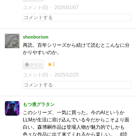
コメント(0)
2026/01/07
shonborism
再読。百年シリーズから続けて読むとこんなに分
かりやすいのか。
★1
ナイス
コメント(0)
2025/12/25
もつ煮グラタン
このシリーズ、一気に買った。今のAIというか
LLMが生活に溶け込んでいる今だからこそより面
白い。森博嗣作品は登場人物が魅力的でしかも
色々な作品に出て来てくれるから楽しい。 #読