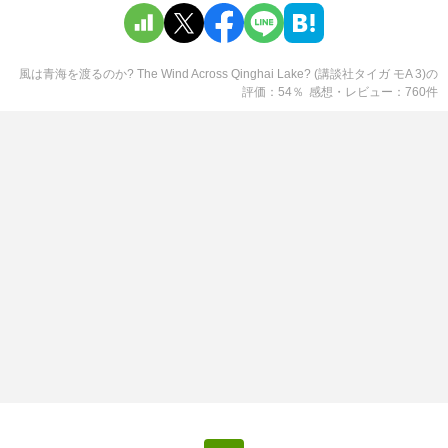
風は青海を渡るのか? The Wind Across Qinghai Lake? (講談社タイガ モA 3)
の
評価
54
％
感想・レビュー
760
件