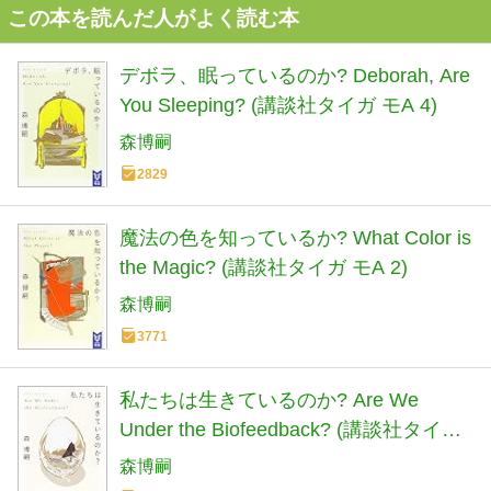
この本を読んだ人がよく読む本
デボラ、眠っているのか? Deborah, Are
You Sleeping? (講談社タイガ モA 4)
森博嗣
2829
魔法の色を知っているか? What Color is
the Magic? (講談社タイガ モA 2)
森博嗣
3771
私たちは生きているのか? Are We
Under the Biofeedback? (講談社タイガ
モA 5)
森博嗣