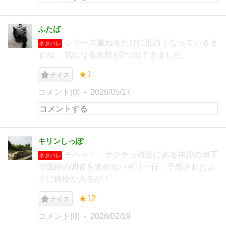
ふたば
シリーズ重ねるたびに面白くなっていきま
ネタバレ
すね。 気になる名前が2つ出てきました。
★1
ナイス
コメント(0)
2026/05/17
キリンしっぽ
チベット、ナクチュ特区にある神殿の地下
ネタバレ
で遺跡の調査を進めるハギリ一行。予想されたよ
うに横槍が入るが！
★12
ナイス
コメント(0)
2026/02/19