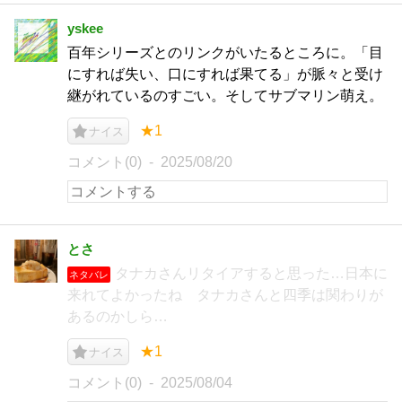
yskee
百年シリーズとのリンクがいたるところに。「目
にすれば失い、口にすれば果てる」が脈々と受け
継がれているのすごい。そしてサブマリン萌え。
★1
ナイス
コメント(0)
2025/08/20
とさ
タナカさんリタイアすると思った…日本に
ネタバレ
来れてよかったね タナカさんと四季は関わりが
あるのかしら…
★1
ナイス
コメント(0)
2025/08/04