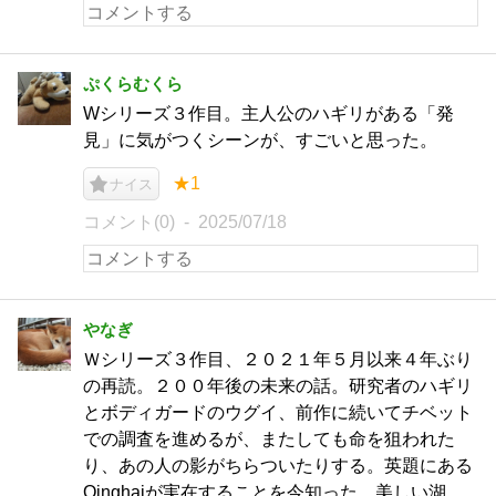
ぷくらむくら
Wシリーズ３作目。主人公のハギリがある「発
見」に気がつくシーンが、すごいと思った。
★1
ナイス
コメント(0)
2025/07/18
やなぎ
Ｗシリーズ３作目、２０２１年５月以来４年ぶり
の再読。２００年後の未来の話。研究者のハギリ
とボディガードのウグイ、前作に続いてチベット
での調査を進めるが、またしても命を狙われた
り、あの人の影がちらついたりする。英題にある
Qinghaiが実在することを今知った。美しい湖。