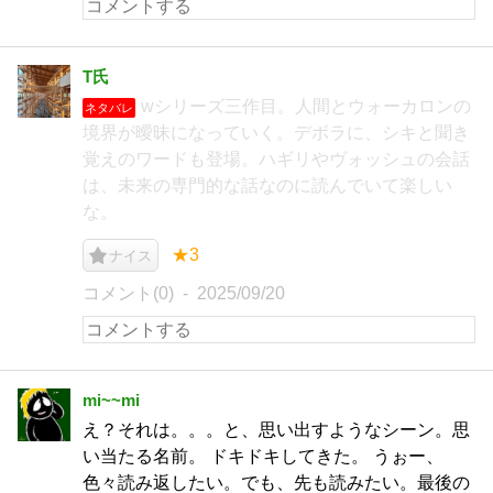
T氏
wシリーズ三作目。人間とウォーカロンの
ネタバレ
境界が曖昧になっていく。デボラに、シキと聞き
覚えのワードも登場。ハギリやヴォッシュの会話
は、未来の専門的な話なのに読んでいて楽しい
な。
★3
ナイス
コメント(0)
2025/09/20
mi~~mi
え？それは。。。と、思い出すようなシーン。思
い当たる名前。 ドキドキしてきた。 うぉー、
色々読み返したい。でも、先も読みたい。最後の