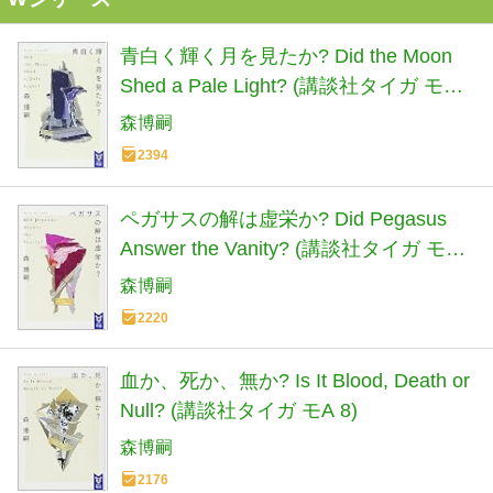
青白く輝く月を見たか? Did the Moon
Shed a Pale Light? (講談社タイガ モA
6)
森博嗣
2394
ペガサスの解は虚栄か? Did Pegasus
Answer the Vanity? (講談社タイガ モA
7)
森博嗣
2220
血か、死か、無か? Is It Blood, Death or
Null? (講談社タイガ モA 8)
森博嗣
2176