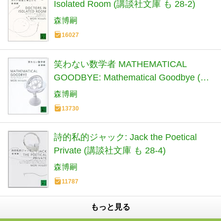
Isolated Room (講談社文庫 も 28-2)
森博嗣
16027
笑わない数学者 MATHEMATICAL
GOODBYE: Mathematical Goodbye (講
談社文庫 も 28-3)
森博嗣
13730
詩的私的ジャック: Jack the Poetical
Private (講談社文庫 も 28-4)
森博嗣
11787
もっと見る