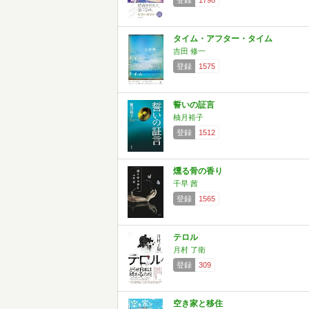
登録
1798
タイム・アフター・タイム
吉田 修一
登録
1575
誓いの証言
柚月裕子
登録
1512
燻る骨の香り
千早 茜
登録
1565
テロル
月村 了衛
登録
309
空き家と移住