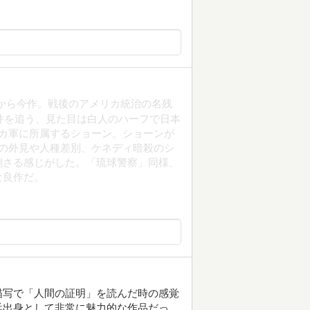
を読んでから今作。戦後のアメリカ統治の名残
事件を追う、見た目は白人のハーフで日本
カ軍に所属するショーン。ショーンが
の外見や人種差別、ケネディ暗殺のシ
刺さる感じがした。「琉球警察」同様、
な良作だ。
描写で「人間の証明」を読んだ時の感覚
浜出身として非常に魅力的な作品だっ