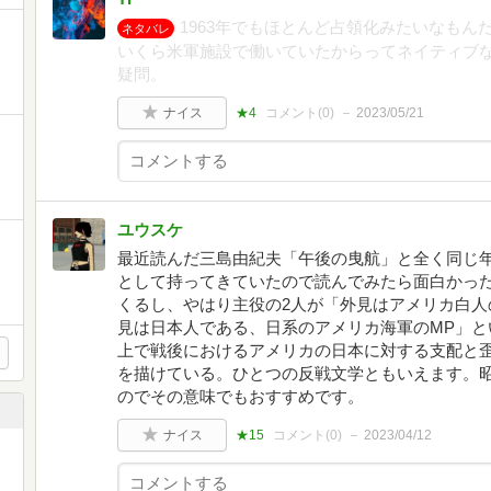
1963年でもほとんど占領化みたいなもん
ネタバレ
いくら米軍施設で働いていたからってネイティブ
疑問。
ナイス
★4
コメント(
0
)
2023/05/21
ユウスケ
最近読んだ三島由紀夫「午後の曳航」と全く同じ
として持ってきていたので読んでみたら面白かった
くるし、やはり主役の2人が「外見はアメリカ白人
見は日本人である、日系のアメリカ海軍のMP」と
上で戦後におけるアメリカの日本に対する支配と
を描けている。ひとつの反戦文学ともいえます。
のでその意味でもおすすめです。
ナイス
★15
コメント(
0
)
2023/04/12