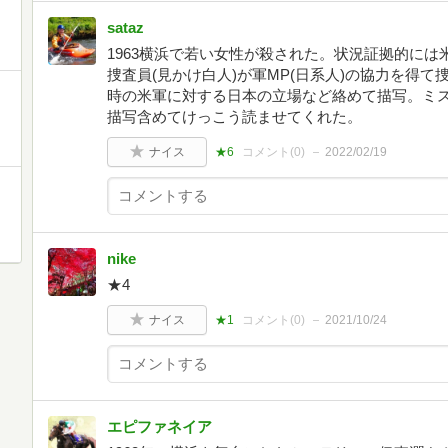
sataz
1963横浜で若い女性が殺された。状況証拠的には
捜査員(見かけ白人)が軍MP(日系人)の協力を得
時の米軍に対する日本の立場など絡めて描写。ミ
描写含めてけっこう読ませてくれた。
ナイス
★6
コメント(
0
)
2022/02/19
nike
★4
ナイス
★1
コメント(
0
)
2021/10/24
エピファネイア