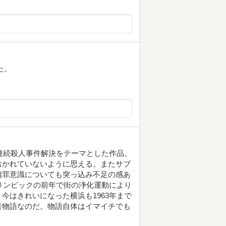
た。
の連続殺人事件解決をテーマとした作品。
おかれていないように思える。またサブ
贖罪意識についても突っ込み不足の感あ
オリンピックの前年で街の浄化運動により
今はきれいになった横浜も1963年まで
昔物語なのだ。物語自体はイマイチでも