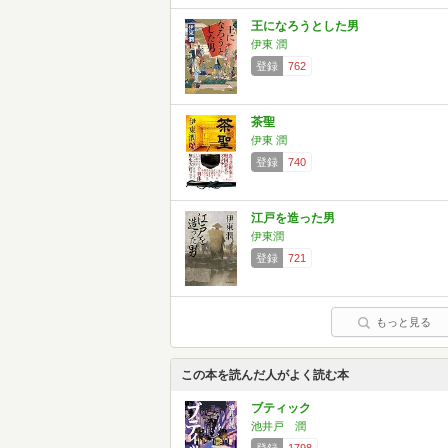
王になろうとした男
伊東 潤
登録
762
茶聖
伊東 潤
登録
740
江戸を造った男
伊東潤
登録
721
もっと見る
この本を読んだ人がよく読む本
ブティック
池井戸 潤