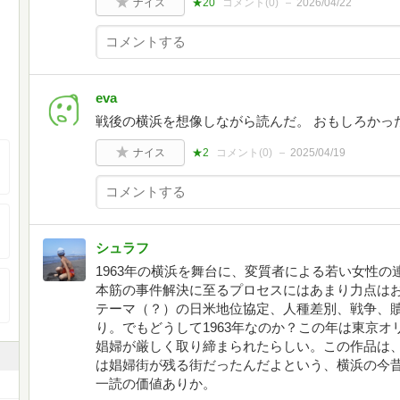
ナイス
★20
コメント(
0
)
2026/04/22
eva
戦後の横浜を想像しながら読んだ。 おもしろかっ
ナイス
★2
コメント(
0
)
2025/04/19
シュラフ
1963年の横浜を舞台に、変質者による若い女性
本筋の事件解決に至るプロセスにはあまり力点は
テーマ（？）の日米地位協定、人種差別、戦争、
り。でもどうして1963年なのか？この年は東京
娼婦が厳しく取り締まられたらしい。この作品は、
は娼婦街が残る街だったんだよという、横浜の今
一読の価値ありか。