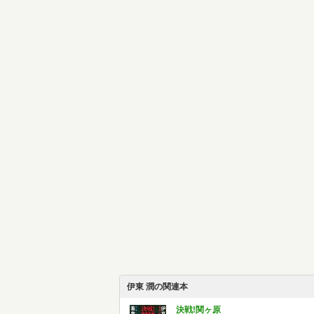
伊東 潤の関連本
決戦!関ヶ原