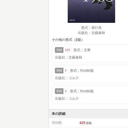
形式：単行本
出版社：文藝春秋
その他の形式（β版）
形式：文庫
登録
103
出版社：文藝春秋
形式：Kindle版
登録
4
出版社：コルク
形式：Kindle版
登録
3
出版社：コルク
本の詳細
登録数
425
登録