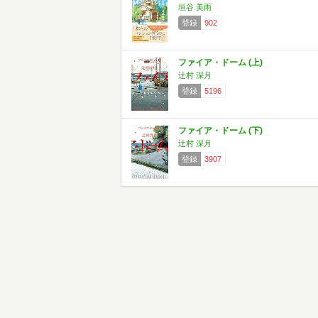
垣谷 美雨
登録
902
ファイア・ドーム (上)
辻村 深月
登録
5196
ファイア・ドーム (下)
辻村 深月
登録
3907