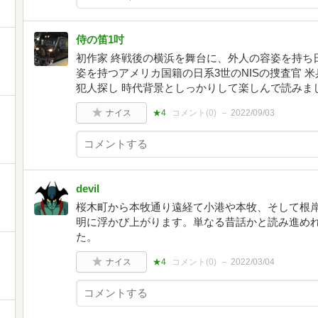
侍の笛1吋
初作家 終戦後の横浜を舞台に、外人の容姿を持ち
姿を持つアメリカ国籍の日系3世のNISの捜査官 
犯人探し 時代背景としっかりして楽しんで読みま
ナイス
★4
コメント(
0
)
2022/09/03
devil
桜木町から本牧通り遠経て小港や本牧、そして根
明に浮かび上がります。単なる昔話かと読み進め
た。
ナイス
★4
コメント(
0
)
2022/03/04