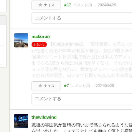
ナイス
★17
コメント(
0
)
2024/04/29
makorun
【Kindleunlimited】「琉球警察」
ネタバレ
が色濃く残る1963年の横浜が舞台。女性の殺人
国籍のソニーと日系3世で見た目は日本人でアメリ
出てくる2章から物語の展開が早くなり、それぞれ
ョック等が重なり合い、骨太なメッセージが突き
その時代の湿度、匂いまで行間からあふれ出る様
ナイス
★7
コメント(
0
)
2024/04/25
thewildwind
戦後の雰囲気が当時の匂いまで感じられるような
を思い出した。ミステリとしても面白く何より横