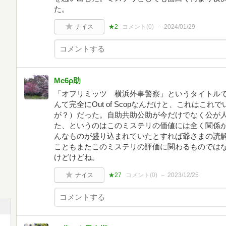
た。
ナイス
★2
コメント(
0
)
2024/01/29
Mc6ρ助
「オフリミッツ 横浜外事警察」というタイトル
んて完全にOut of Scopなんだけと、これはこ
が？）だった。自助共助公助が今だけでなく公が
た、というのはこのミステリの価値には全く関係
んなものが盛り込まれていたとすれば爺さまの読
こともまたこのミステリの評価に関わるものでは
けどけどね。
ナイス
★27
コメント(
0
)
2023/12/25