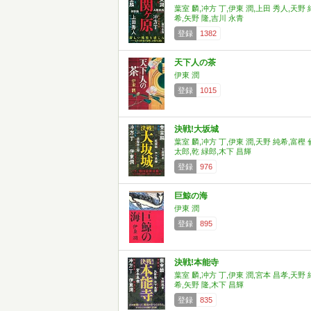
葉室 麟,冲方 丁,伊東 潤,上田 秀人,天野 
希,矢野 隆,吉川 永青
登録
1382
天下人の茶
伊東 潤
登録
1015
決戦!大坂城
葉室 麟,冲方 丁,伊東 潤,天野 純希,富樫 
太郎,乾 緑郎,木下 昌輝
登録
976
巨鯨の海
伊東 潤
登録
895
決戦!本能寺
葉室 麟,冲方 丁,伊東 潤,宮本 昌孝,天野 
希,矢野 隆,木下 昌輝
登録
835