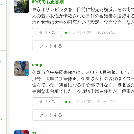
60代でも思春期
純
東京オリンピックを゙目前に控えた横浜。その街
人の若い女性が惨殺された事件の容疑者を追跡す
れた女性は大学の同窓という設定。ワクワクしな
ナイス
★4
コメント(
0
)
2023/08/22
倫
chuji
久喜市立中央図書館の本。2016年6月初版。初出「別
月号。大幅に加筆修正。伊東さん初の現代物ミステ
住んでいた。舞台になる中心部ではなく、港北区
長閑な田舎町でした。今は埼玉県在住だが、伊東
ナイス
★5
コメント(
0
)
2023/06/21
純
TI