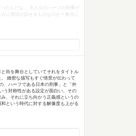
だったんだな。 主人公のハーフの刑事が
なみに英語が話せるものなのか？相当に
年と街を舞台としていてそれをタイトル
。 緻密な描写もすぐ情景が伝わって
の、ハーフである日本の刑事」と「外
いう対称性がある設定が面白い。その
歪み、それに立ち向かう正義感というの
昭和という時代に対する解像度も上がる