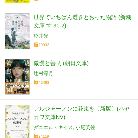
世界でいちばん透きとおった物語 (新潮
文庫 す 31-2)
杉井光
29932
傲慢と善良 (朝日文庫)
辻村深月
42463
アルジャーノンに花束を〔新版〕(ハヤ
カワ文庫NV)
ダニエル・キイス
小尾芙佐
24119