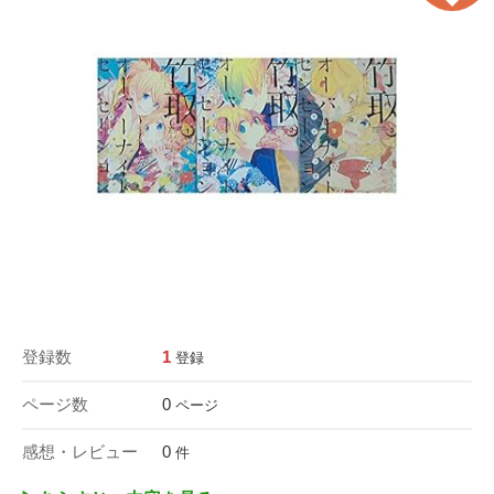
登録数
1
登録
ページ数
0
ページ
感想・レビュー
0
件