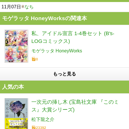
11月07日
なち
モゲラッタ HoneyWorksの関連本
私、アイドル宣言 1-4巻セット (B's-
LOGコミックス)
モゲラッタ HoneyWorks
0
もっと見る
人気の本
一次元の挿し木 (宝島社文庫 『このミ
ス』大賞シリーズ)
松下龍之介
23392