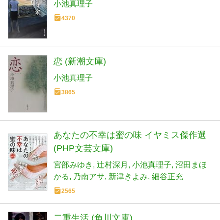
小池真理子
4370
恋 (新潮文庫)
小池真理子
3865
あなたの不幸は蜜の味 イヤミス傑作選
(PHP文芸文庫)
宮部みゆき
辻村深月
小池真理子
沼田まほ
かる
乃南アサ
新津きよみ
細谷正充
2565
二重生活 (角川文庫)