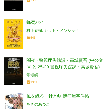
255
蜂蜜パイ
村上春樹
カット・メンシック
545
闇夜 - 警視庁失踪課・高城賢吾 (中公文
庫 と 25-29 警視庁失踪課・高城賢吾)
堂場瞬一
1339
風を織る 針と剣 縫箔屋事件帖
あさのあつこ