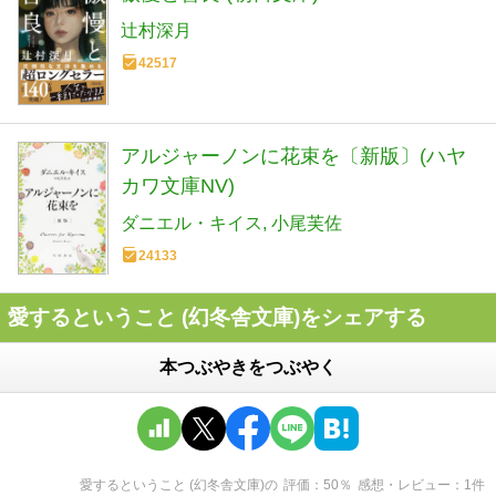
辻村深月
42517
アルジャーノンに花束を〔新版〕(ハヤ
カワ文庫NV)
ダニエル・キイス
小尾芙佐
24133
愛するということ (幻冬舎文庫)をシェアする
本つぶやきをつぶやく
愛するということ (幻冬舎文庫)
の
評価
50
％
感想・レビュー
1
件