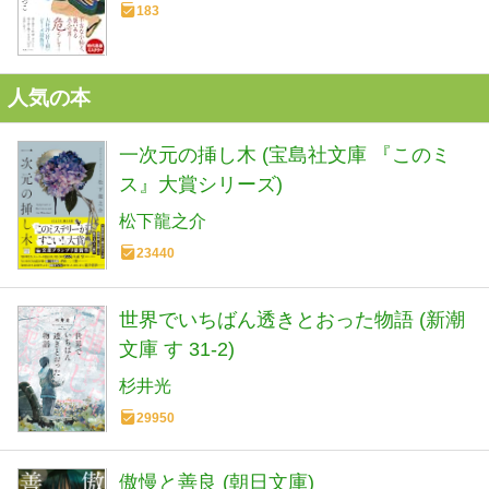
183
人気の本
一次元の挿し木 (宝島社文庫 『このミ
ス』大賞シリーズ)
松下龍之介
23440
世界でいちばん透きとおった物語 (新潮
文庫 す 31-2)
杉井光
29950
傲慢と善良 (朝日文庫)