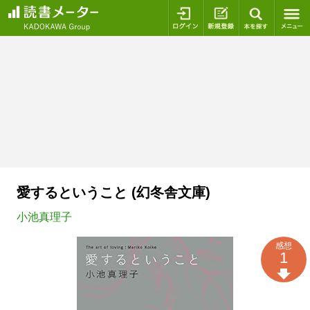
ログイン
新規登録
本を探
愛するということ (幻冬舎文庫)
小池真理子
感想
1