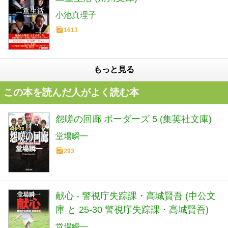
小池真理子
1613
もっと見る
この本を読んだ人がよく読む本
怨嗟の回廊 ボーダーズ 5 (集英社文庫)
堂場瞬一
293
献心 - 警視庁失踪課・高城賢吾 (中公文
庫 と 25-30 警視庁失踪課・高城賢吾)
堂場瞬一