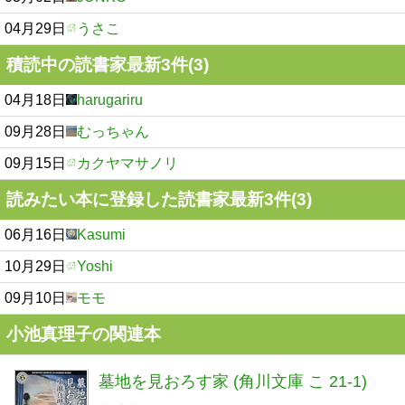
04月29日
うさこ
積読中の読書家最新3件(3)
04月18日
harugariru
09月28日
むっちゃん
09月15日
カクヤマサノリ
読みたい本に登録した読書家最新3件(3)
06月16日
Kasumi
10月29日
Yoshi
09月10日
モモ
小池真理子の関連本
墓地を見おろす家 (角川文庫 こ 21-1)