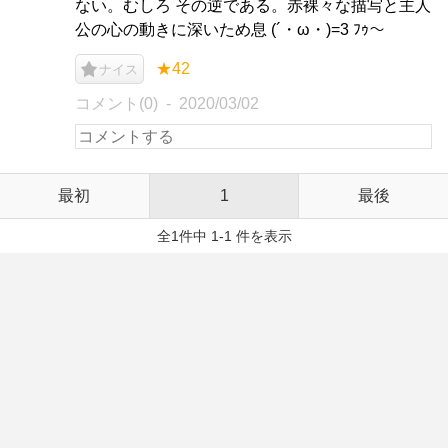
ない。むしろ その逆である。赤裸々な描写と主人
公の心の動きに深いため息 (´・ω・)=3 ﾌｩ～
★42
ナイス
コメント(0)
2020/03/02
最初
1
最後
全1件中 1-1 件を表示