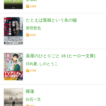
1308
たとえば孤独という名の嘘
誉田哲也
1181
薬屋のひとりごと 16 (ヒーロー文庫)
日向夏
しのとうこ
1796
睡蓮
白石一文