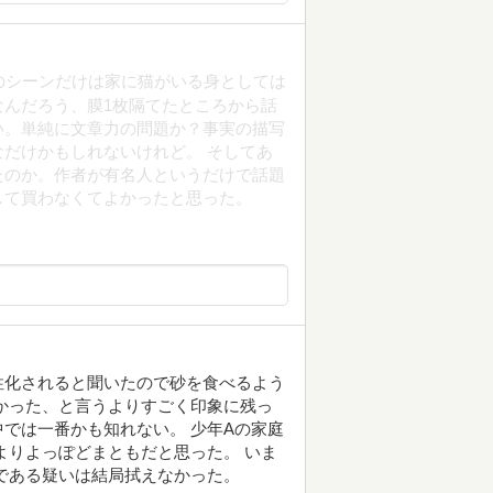
のシーンだけは家に猫がいる身としては
んだろう、膜1枚隔てたところから話
い。単純に文章力の問題か？事実の描写
だけかもしれないけれど。 そしてあ
たのか。作者が有名人というだけで話題
して買わなくてよかったと思った。
性化されると聞いたので砂を食べるよう
かった、と言うよりすごく印象に残っ
では一番かも知れない。 少年Aの家庭
よりよっぽどまともだと思った。 いま
である疑いは結局拭えなかった。