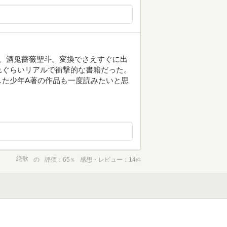
。酒鬼薔薇聖斗。変換でさえすぐに出
れぐらいリアルで衝撃的な書籍だった。
した少年A著の作品も一度読みたいと思
絶歌
の
評価
65
感想・レビュー
14
％
件