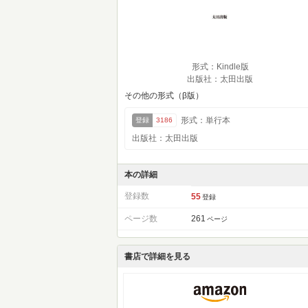
形式：Kindle版
出版社：太田出版
その他の形式（β版）
形式：単行本
登録
3186
出版社：太田出版
本の詳細
登録数
55
登録
ページ数
261
ページ
書店で詳細を見る