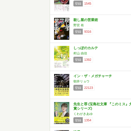
登録
1545
殺し屋の営業術
野宮 有
登録
9316
しっぽのカルテ
村山 由佳
登録
1392
イン・ザ・メガチャーチ
朝井リョウ
登録
22123
先生と罪 (宝島社文庫 『このミス』
賞シリーズ)
くわがきあゆ
登録
1354