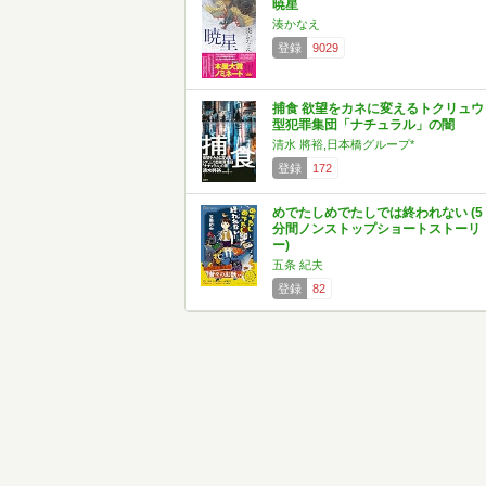
暁星
湊かなえ
登録
9029
捕食 欲望をカネに変えるトクリュウ
型犯罪集団「ナチュラル」の闇
清水 將裕,日本橋グループ*
登録
172
めでたしめでたしでは終われない (5
分間ノンストップショートストーリ
ー)
五条 紀夫
登録
82