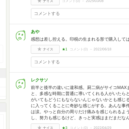
ナイス
コメント(
0
)
2025/03/08
あや
感想は差し控える。印税の生まれる形で購入して
ナイス
★1
コメント(
0
)
2022/06/18
レクサソ
前半と後半の違いに違和感。厨二病がサイコMAX
と、多感な時期に普通に導いてくれる人がいたら
がいてもどうにもならないんじゃないかとも感じる
に入ってくることに奇妙な感じがする。あんな事件
は涙。やっと自分の周りだけ痛みを感じられるよ
し、努力も感じるけど、きっと実感はまだまだなん
ナイス
★3
コメント(
0
)
2022/04/29