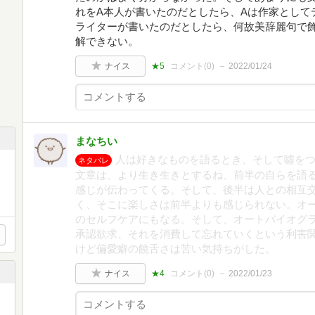
れをA本人が書いたのだとしたら、Aは作家として
ライターが書いたのだとしたら、何故美辞麗句で
解できない。
ナイス
★5
コメント(
0
)
2022/01/24
まなちい
人は好きなものを語るとき、そして噓を
ネタバレ
文章は、より生き生きとするね、前半の自らを語
感じが伝わってくる。そして、後半は人との相互
く、そこに楽しさは前半よりも感じられない。オ
のセルフケアにもなる。そして、オートバイオグ
承認欲求、それを消費して忘れていくという利害
けど偏愛癖の饒舌さは苦い気持ちがした。
ナイス
★4
コメント(
0
)
2022/01/23