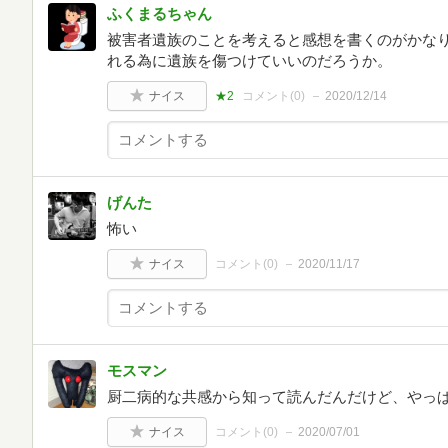
ふくまるちゃん
被害者遺族のことを考えると感想を書くのがかなり
れる為に遺族を傷つけていいのだろうか。
ナイス
★2
コメント(
0
)
2020/12/14
げんた
怖い
ナイス
コメント(
0
)
2020/11/17
モスマン
厨二病的な共感から知って読んだんだけど、やっ
ナイス
コメント(
0
)
2020/07/01