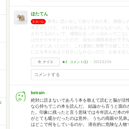
ほたてん
唐突に思い出して借りてみた本。 猫殺し
ネタバレ
辛すぎたけど、それ以外はよく分からなかった。な
されてるみたいで、感情がまったく伝わってこな
は分かりやすかったので、自分の感情表現が下手な
とがきにあったけど、これ遺族に無断で出版して
になる本があまり好きになれないので、お金を出
ナイス
★2
コメント(
1
)
2021/12/16
beirain
絶対に読まないであろう本を敢えて読むと脳が活
大
な心持ちでこの本を読んだ。 結論から言うと面白
た。印象に残ったと言う意味では今年読んだ本の中
がとても暖かだったのは意外。 うちの両親や兄弟
はどこで何をしているのか。 潜在的に危険な人物