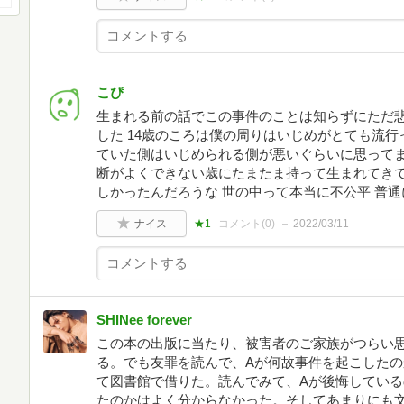
こぴ
生まれる前の話でこの事件のことは知らずにただ
した 14歳のころは僕の周りはいじめがとても流行
ていた側はいじめられる側が悪いぐらいに思ってま
断がよくできない歳にたまたま持って生まれてきて
しかったんだろうな 世の中って本当に不公平 普
ナイス
★1
コメント(
0
)
2022/03/11
SHINee forever
この本の出版に当たり、被害者のご家族がつらい
る。でも友罪を読んで、Aが何故事件を起こした
て図書館で借りた。読んでみて、Aが後悔してい
たのかはよく分からなかった。そしてあまりにも