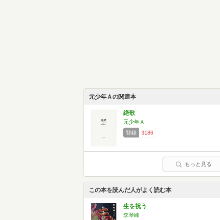
元少年Ａの関連本
絶歌
元少年Ａ
登録
3186
もっと見る
この本を読んだ人がよく読む本
生を祝う
李琴峰