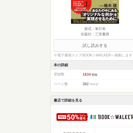
形式：単行本
出版社：三笠書房
試し読みする
※電子書籍ストアBOOK☆WALKERへ移動します
本の詳細
登録数
1834
登録
ページ数
382
ページ
書店で詳細を見る