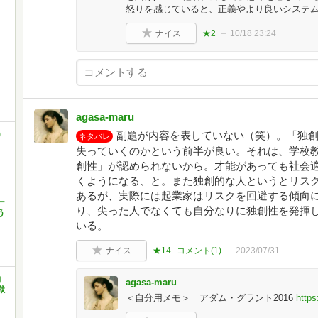
怒りを感じていると、正義やより良いシステ
ナイス
★2
10/18 23:24
agasa-maru
)
副題が内容を表していない（笑）。「独
ネタバレ
失っていくのかという前半が良い。それは、学校
創性」が認められないから。才能があっても社会
くようになる、と。また独創的な人というとリス
あるが、実際には起業家はリスクを回避する傾向
ー
り、尖った人でなくても自分なりに独創性を発揮
う
いる。
ナイス
★14
コメント(
1
)
2023/07/31
力
agasa-maru
獄
＜自分用メモ＞ アダム・グラント2016
https