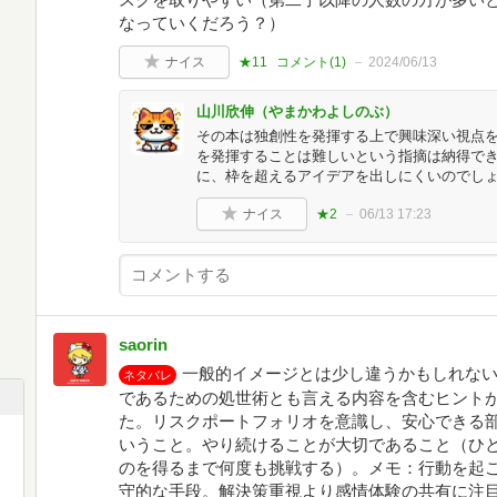
なっていくだろう？）
ナイス
★11
コメント(
1
)
2024/06/13
山川欣伸（やまかわよしのぶ）
その本は独創性を発揮する上で興味深い視点
を発揮することは難しいという指摘は納得で
に、枠を超えるアイデアを出しにくいのでし
ナイス
★2
06/13 17:23
saorin
一般的イメージとは少し違うかもしれな
ネタバレ
であるための処世術とも言える内容を含むヒントが
た。リスクポートフォリオを意識し、安心できる
いうこと。やり続けることが大切であること（ひ
のを得るまで何度も挑戦する）。メモ：行動を起
守的な手段。解決策重視より感情体験の共有に注