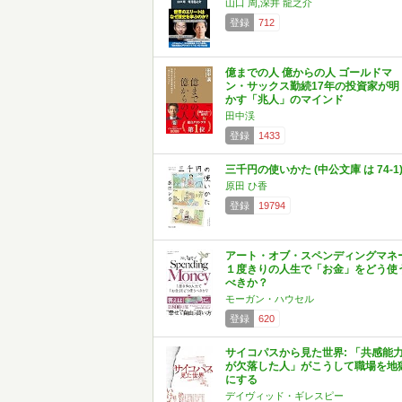
山口 周,深井 龍之介
登録
712
億までの人 億からの人 ゴールドマ
ン・サックス勤続17年の投資家が明
かす「兆人」のマインド
田中渓
登録
1433
三千円の使いかた (中公文庫 は 74-1
原田 ひ香
登録
19794
アート・オブ・スペンディングマネ
１度きりの人生で「お金」をどう使
べきか？
モーガン・ハウセル
登録
620
サイコパスから見た世界: 「共感能
が欠落した人」がこうして職場を地
にする
デイヴィッド・ギレスピー