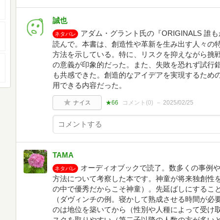
誠也
アダム・グラント氏の『ORIGINALS 
ネタバレ
読んで。本書は、創造性や革新を生み出す人々の
方法を示している。特に、リスクを抑えながら挑
の意義が印象的だった。また、失敗を恐れず試行
も共感できた。創造的なアイデアを実現するため
用できる内容だった。
ナイス
★66
コメント(
0
)
2025/02/25
TAMA
オーディオブックで読了。数多くの事例
ネタバレ
方法について考察した本です。神童が将来独創性
の中で優秀だからこそ神童）。先延ばしにするこ
（ダヴィンチの例。寝かして熟成させる時間が必
のは地位を築いてから（性別や人種によって受け
スクを取りやすい（第二子以降の人数の方が多い