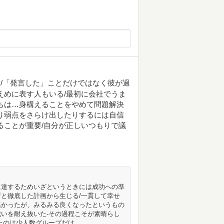
/「発言した」ことだけではなく彼が過
えめに表す人もいる/最初に会社でうま
ちは…身構えることをやめて問題解決
り弱点をさらけ出したりするには自信
ることが重要/自分が正しいつもりで議
に達するためいざというときには成功への準
と徹底した計画から生じる/一貫して幸せ
悪かったが、みるみる良くなったというもの
いを耐え抜いた-その過程こそが素晴らし
たのは少人数グループだけ