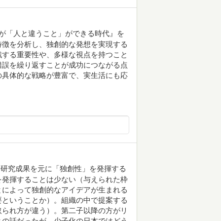
誰もが「人と違うこと」ができる時代』を
特徴を分析し、独創的な発想を実現する
戦する重要性や、多様な視点を持つこと
錯誤を繰り返すことが成功につながる点
の具体的な戦略が豊富で、実生活にも応
や研究成果を元に「独創性」を発揮する
を発揮することは少ない（与えられた枠
とによって独創的なアイデアが生まれる
要ということか）。組織の中で提案する
取られ方が違う）。第二子以降の方がリ
との話だったが、少子化の日本ではどう