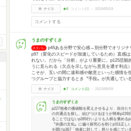
ナイス
★6
コメント(
0
)
2024/05/19
うまのすずくさ
p45ある分野で安心感→別分野でオリジ
ネタバレ
p97（変化のスピードが加速しているため）直感
れない。だから「分析」がより重要に。p125悲
うに見られる（欠点を示しながら意見を通す利点）
こそが、互いの間に違和感や敵意といった感情を生
つグループと協力するとき〝手段〟が共通してい
ナイス
★7
コメント(
1
)
2023/09/29
中
うまのすずくさ
p227他者の価値観を変えさせるより、自分
の共通点を探し、結びつけるほうが簡単p22
ることではないp265行いよりも人柄を褒める
〝弁護の文化〟に偏り探究心を削ぐp311正
)
を聞けp367「他者に対して」怒りを感じて