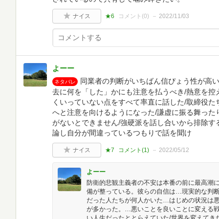
ナイス
★6
コメント(
0
)
2022/11/03
よーー
同業者の判断がいちばん信ぴょう性が高い
ネタバレ
去に何を「した」かにも注意を払うべき/熱意を控
くいっていない点をすべて率直に話した/取締役た
へと注意を向けるようになった/謙虚に振る舞った
がないとできません/強硬派を話し合いから排除す
論し自分が間違っているつもりで話を聞け
ナイス
★7
コメント(
1
)
2022/05/12
よーー
防衛的悲観主義者の不安は本番の前に最高潮
備が整っている。彼らの自信は…現実的な判断
だった人たちが何人かいた…はじめの状況は
が多かった。…悪いことを良いことに変える戦
い人生だったととらえていた/世界を変えてき