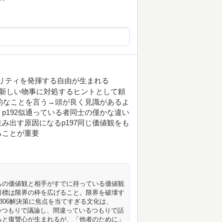
ナリティを発揮する自由が生まれる
は新しい物事に対処するヒントとして頼
観的なことを言う→頭が良く見識があるよ
p192似通っている者同士の僅かな違い
み出す原因になるp197同じ価値観をも
ることが重要
たちの価値観と相手がすでに持っている価値観
9目標は限界の枠を広げること。限界を破壊す
p306解決策に焦点を当てすぎる文化は、
しいつもりで議論し、間違っているつもりで話
いると復讐心が生まれるが、「他者のために」