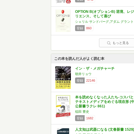
OPTION B(オプションB) 逆境、レジ
リエンス、そして喜び
シェリル サンドバーグ,アダム グラント
登録
860
もっと見る
この本を読んだ人がよく読む本
イン・ザ・メガチャーチ
朝井リョウ
登録
22146
本を読めなくなった人たち-コスパと
テキストメディアをめぐる現在形 (
公新書ラクレ 861)
稲田 豊史
登録
1682
人文知は武器になる (文春新書 1529