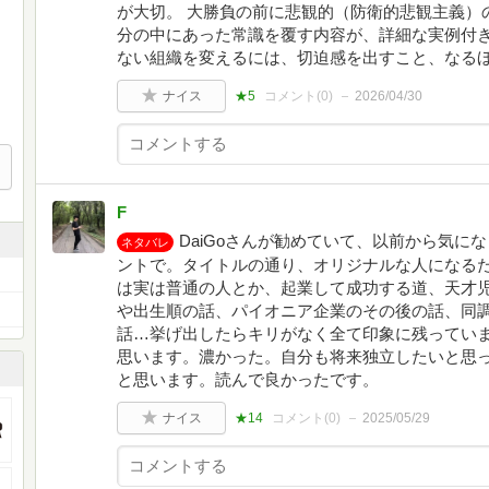
が大切。 大勝負の前に悲観的（防衛的悲観主義）
分の中にあった常識を覆す内容が、詳細な実例付き
ない組織を変えるには、切迫感を出すこと、なる
ナイス
★5
コメント(
0
)
2026/04/30
F
DaiGoさんが勧めていて、以前から気に
ネタバレ
ントで。タイトルの通り、オリジナルな人になる
は実は普通の人とか、起業して成功する道、天才
や出生順の話、パイオニア企業のその後の話、同
話…挙げ出したらキリがなく全て印象に残ってい
思います。濃かった。自分も将来独立したいと思
と思います。読んで良かったです。
ナイス
★14
コメント(
0
)
2025/05/29