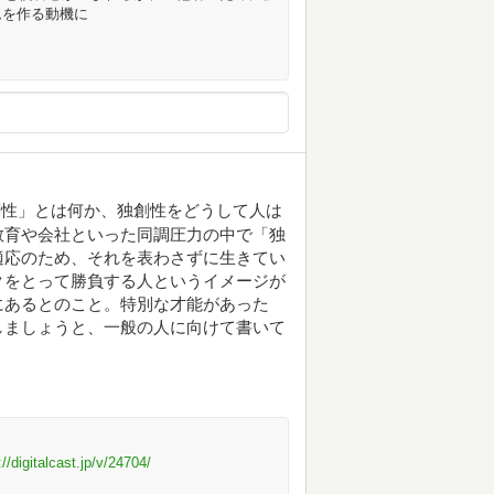
ムを作る動機に
創性」とは何か、独創性をどうして人は
教育や会社といった同調圧力の中で「独
適応のため、それを表わさずに生きてい
クをとって勝負する人というイメージが
にあるとのこと。特別な才能があった
しましょうと、一般の人に向けて書いて
://digitalcast.jp/v/24704/