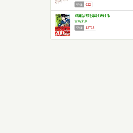
登録
622
成瀬は都を駆け抜ける
宮島未奈
登録
12713