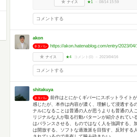
ナイス
★1
08/14 15:59
akon
https://akon.hatenablog.com/entry/2023/04
ネタバレ
ナイス
★4
コメント(
0
)
2023/04/16
shitakuya
前作はとにかくギバーにスポットライト
ネタバレ
感じたが、本作は内容が濃く、理解して浸透する
ナルになることは普通の人が思うよりも普通の人
リジナルな人が取る行動パターンが紹介されてい
はバランスさせる、ものではなく人を強調する、
は開放する、ソフトな過激派を目指す、反対する
されているので共有して噛み砕きたい。