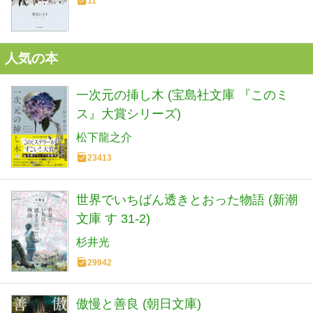
11
人気の本
一次元の挿し木 (宝島社文庫 『このミ
ス』大賞シリーズ)
松下龍之介
23413
世界でいちばん透きとおった物語 (新潮
文庫 す 31-2)
杉井光
29942
傲慢と善良 (朝日文庫)