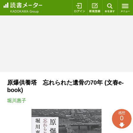
ログイン
新規登録
本を探
原爆供養塔 忘れられた遺骨の70年 (文春e-
book)
堀川惠子
感想
0