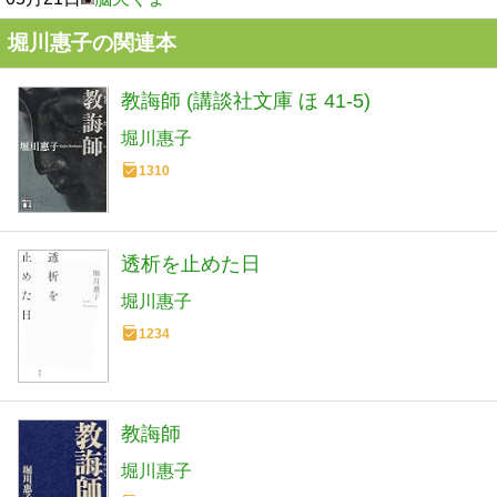
堀川惠子の関連本
教誨師 (講談社文庫 ほ 41-5)
堀川惠子
1310
透析を止めた日
堀川惠子
1234
教誨師
堀川惠子