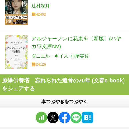
辻村深月
42492
アルジャーノンに花束を〔新版〕(ハヤ
カワ文庫NV)
ダニエル・キイス
小尾芙佐
24126
原爆供養塔 忘れられた遺骨の70年 (文春e-book)
をシェアする
本つぶやきをつぶやく