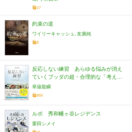
17
約束の道
ワイリーキャッシュ
友廣純
6
反応しない練習 あらゆる悩みが消え
ていくブッダの超・合理的な「考え
方」
草薙龍瞬
855
ルポ 秀和幡ヶ谷レジデンス
栗田シメイ