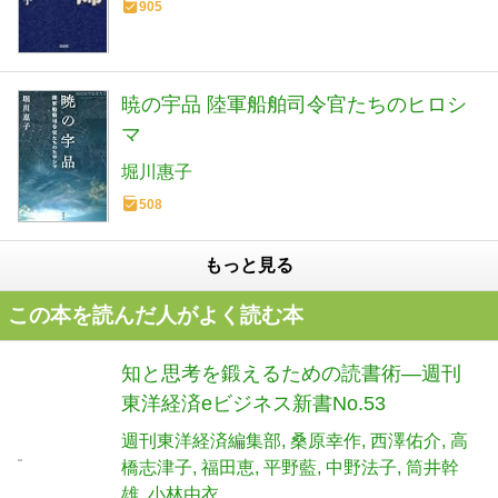
905
暁の宇品 陸軍船舶司令官たちのヒロシ
マ
堀川惠子
508
もっと見る
この本を読んだ人がよく読む本
知と思考を鍛えるための読書術―週刊
東洋経済eビジネス新書No.53
週刊東洋経済編集部
桑原幸作
西澤佑介
高
橋志津子
福田恵
平野藍
中野法子
筒井幹
雄
小林由衣