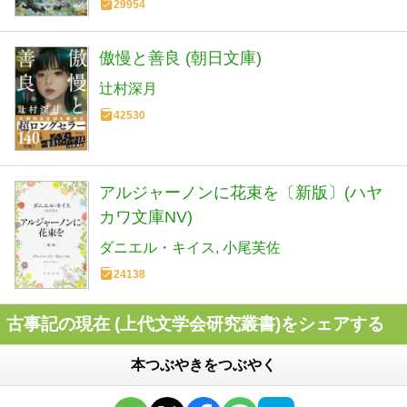
29954
傲慢と善良 (朝日文庫)
辻村深月
42530
アルジャーノンに花束を〔新版〕(ハヤ
カワ文庫NV)
ダニエル・キイス
小尾芙佐
24138
古事記の現在 (上代文学会研究叢書)をシェアする
本つぶやきをつぶやく