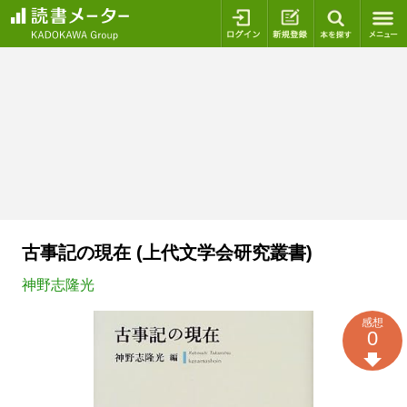
ログイン
新規登録
本を探
古事記の現在 (上代文学会研究叢書)
神野志隆光
感想
0