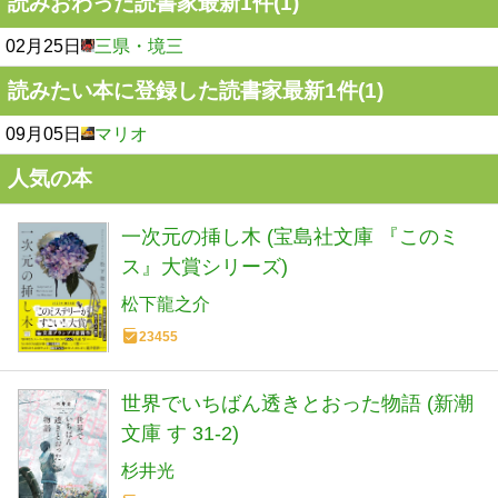
読みおわった読書家最新1件(1)
02月25日
三県・境三
読みたい本に登録した読書家最新1件(1)
09月05日
マリオ
人気の本
一次元の挿し木 (宝島社文庫 『このミ
ス』大賞シリーズ)
松下龍之介
23455
世界でいちばん透きとおった物語 (新潮
文庫 す 31-2)
杉井光