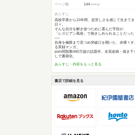
ページ数
144
ページ
あらすじ
高校卒業から10年間、息苦しさを感じて生きてき
日々。
そんな自分を解き放つために選んだ手段が、
「レズビアン風俗」で抱きしめられることだった
──
自身を極限まで見つめ突破口を開いた、赤裸々す
る実録マンガ。
pixiv閲覧数480万超の話題作、全頁改稿・描き下
しで書籍化。
あらすじ・内容をもっと見る
書店で詳細を見る