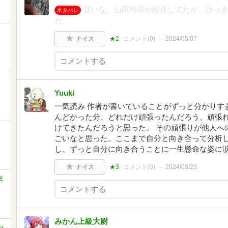
甘いな。山田玲司が紹介してたが、はっ
ネタバレ
だ。
ナイス
★2
コメント(
0
)
2024/05/07
Yuuki
一気読み 作者が書いていることがずっと分かりす
んどかった分、どれだけ頑張ったんだろう、頑張
けてきたんだろうと思った。 その頑張りが他人へ
ごいなと思った。ここまで自分と向き合って分析
し、ずっと自分に向き合うことに一生懸命な姿に
ナイス
★3
コメント(
0
)
2024/03/23
ミ
みかん上級大尉
ッ