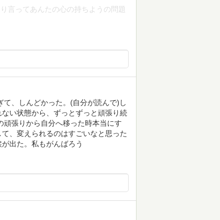
きり言ってあんたの心の持ちようの問題
ぎて、しんどかった。(自分が読んで)し
れない状態から、ずっとずっと頑張り続
の頑張りから自分へ移った時本当にす
して、変えられるのはすごいなと思った
涙が出た。私もがんばろう