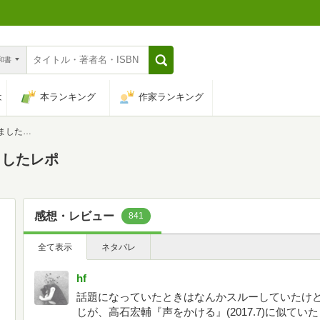
n和書
は
本ランキング
作家ランキング
たレポ
ましたレポ
感想・レビュー
841
全て表示
ネタバレ
hf
話題になっていたときはなんかスルーしていたけ
じが、高石宏輔『声をかける』(2017.7)に似て