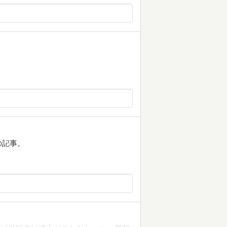
。
の記事。