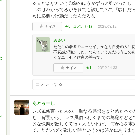
ス
る人だよなという印象のほうがずっと強かったし
いのはわかってるがそれでも試してみて「駄目だ
めに必要な行動だったんだろな
ナイス
★5
コメント(
1
)
2025/03/12
あさい
ただこの著者のエッセイ、かなり自分の人生
不安感が強かった。なんていうんだろうこの
うなエッセイ作家の差って。
な
ナイス
★1
03/12 14:33
あとぅーし
レズ風俗言った人の、 単なる感想をまとめた本か
レ
ち、背景から、 レズ風俗へ行くまでの葛藤などと
的な快楽が欲しくて行く人もいれば、 何か心を求
て、ただハグが欲しい時というのは確かにあります