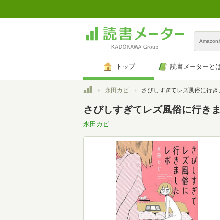
Amazo
トップ
読書メーターと
トップ
永田カビ
さびしすぎてレズ風俗に行きまし
さびしすぎてレズ風俗に行き
永田カビ