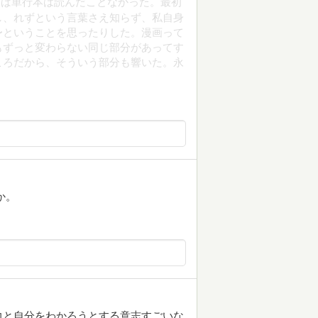
いえば単行本は読んだことなかった。最初
し、れずという言葉さえ知らず、私自身
〜ということを思ったりした。漫画って
もずっと変わらない同じ部分があってす
ころだから、そういう部分も響いた。永
か。
力と自分をわかろうとする意志すごいな