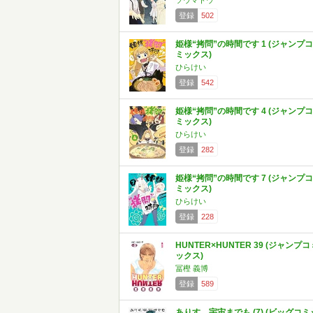
ソウマトウ
登録
502
姫様“拷問”の時間です 1 (ジャンプコ
ミックス)
ひらけい
登録
542
姫様“拷問”の時間です 4 (ジャンプコ
ミックス)
ひらけい
登録
282
姫様“拷問”の時間です 7 (ジャンプコ
ミックス)
ひらけい
登録
228
HUNTER×HUNTER 39 (ジャンプコ
ックス)
冨樫 義博
登録
589
ありす、宇宙までも (7) (ビッグコミ