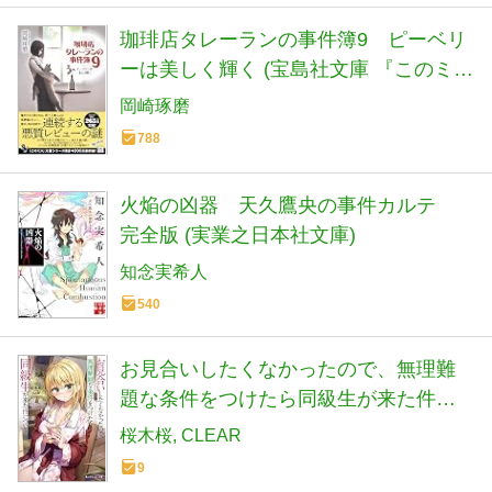
珈琲店タレーランの事件簿9 ピーベリ
ーは美しく輝く (宝島社文庫 『このミ
ス』大賞シリーズ)
岡崎琢磨
788
火焔の凶器 天久鷹央の事件カルテ
完全版 (実業之日本社文庫)
知念実希人
540
お見合いしたくなかったので、無理難
題な条件をつけたら同級生が来た件に
ついて４ (角川スニーカー文庫)
桜木桜
CLEAR
9