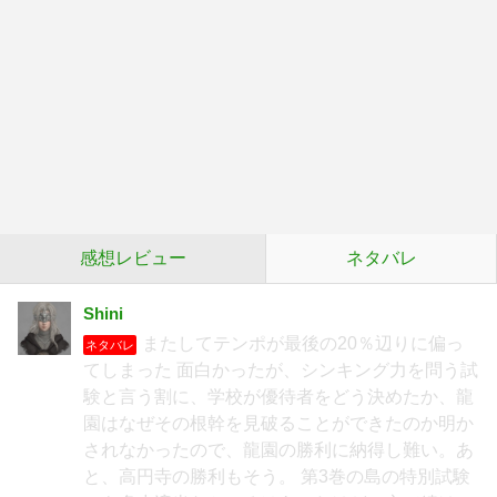
感想レビュー
ネタバレ
Shini
またしてテンポが最後の20％辺りに偏っ
ネタバレ
てしまった 面白かったが、シンキング力を問う試
験と言う割に、学校が優待者をどう決めたか、龍
園はなぜその根幹を見破ることができたのか明か
されなかったので、龍園の勝利に納得し難い。あ
と、高円寺の勝利もそう。 第3巻の島の特別試験