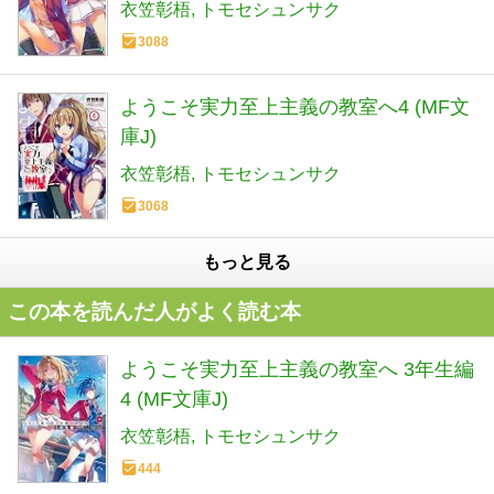
衣笠彰梧
トモセシュンサク
3088
ようこそ実力至上主義の教室へ4 (MF文
庫J)
衣笠彰梧
トモセシュンサク
3068
もっと見る
この本を読んだ人がよく読む本
ようこそ実力至上主義の教室へ 3年生編
4 (MF文庫J)
衣笠彰梧
トモセシュンサク
444