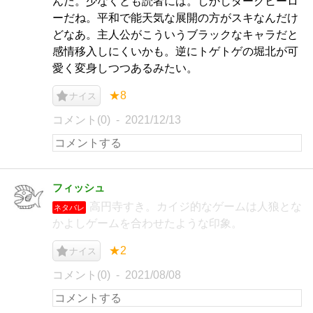
んだ。少なくとも読者には。しかしダークヒーロ
ーだね。平和で能天気な展開の方がスキなんだけ
どなあ。主人公がこういうブラックなキャラだと
感情移入しにくいかも。逆にトゲトゲの堀北が可
愛く変身しつつあるみたい。
★8
ナイス
コメント(0)
2021/12/13
フィッシュ
高円寺すき。カイジ的なゲームは人狼とな
ネタバレ
かよしゲームを合わせたような印象。
★2
ナイス
コメント(0)
2021/08/08