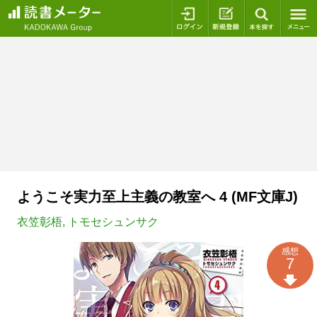
ログイン
新規登録
本を探
ようこそ実力至上主義の教室へ 4 (MF文庫J)
衣笠彰梧
,
トモセシュンサク
感想
7