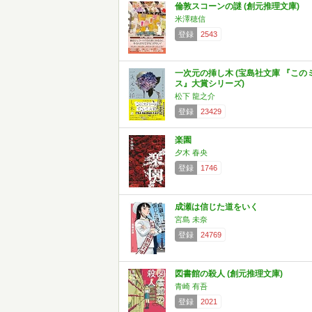
倫敦スコーンの謎 (創元推理文庫)
米澤穂信
登録
2543
一次元の挿し木 (宝島社文庫 『この
ス』大賞シリーズ)
松下 龍之介
登録
23429
楽園
夕木 春央
登録
1746
成瀬は信じた道をいく
宮島 未奈
登録
24769
図書館の殺人 (創元推理文庫)
青崎 有吾
登録
2021