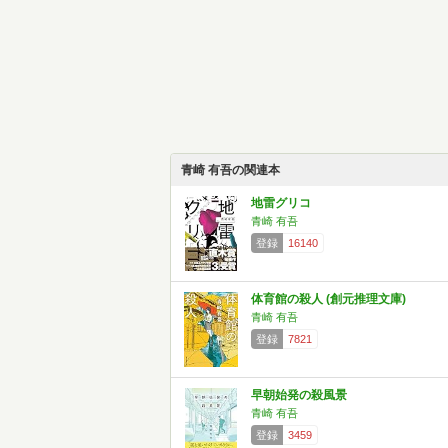
青崎 有吾の関連本
地雷グリコ
青崎 有吾
登録
16140
体育館の殺人 (創元推理文庫)
青崎 有吾
登録
7821
早朝始発の殺風景
青崎 有吾
登録
3459