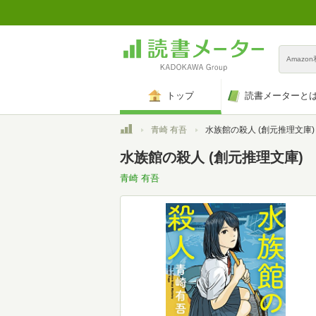
Amazo
トップ
読書メーターと
トップ
青崎 有吾
水族館の殺人 (創元推理文庫)
水族館の殺人 (創元推理文庫)
青崎 有吾