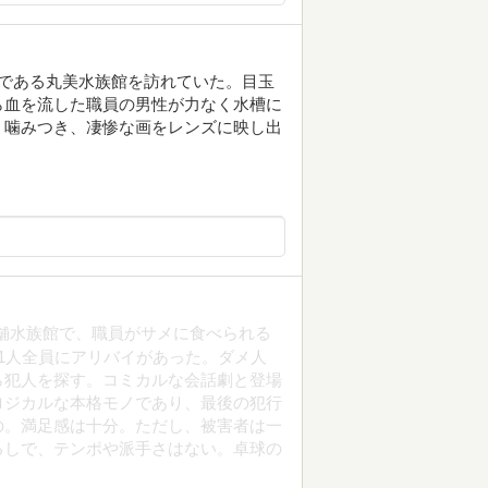
先である丸美水族館を訪れていた。目玉
ら血を流した職員の男性が力なく水槽に
く噛みつき、凄惨な画をレンズに映し出
舗水族館で、職員がサメに食べられる
1人全員にアリバイがあった。ダメ人
ら犯人を探す。コミカルな会話劇と登場
ロジカルな本格モノであり、最後の犯行
の。満足感は十分。ただし、被害者は一
るしで、テンポや派手さはない。卓球の