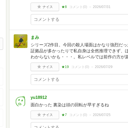
ナイス
★8
コメント(
0
)
2026/07/31
まみ
シリーズ2作目。今回の殺人場面はかなり強烈だっ
証拠品が多かったりで私自身は全然推理できず、
わからないかも・・・。私レベルでは前作の方が
ナイス
★19
コメント(
0
)
2026/07/29
yu18912
面白かった 裏染は頭の回転が早すぎるね
ナイス
★7
コメント(
0
)
2026/07/25