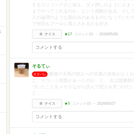
するスリリングさに加え、ダメ押しのように止ま
までやってくれるのか、という感動がある。そし
人の論理のような面白みのあるものになっていた
で何回もプールに落とされるのも好き。
ミ
ナイス
★17
コメント(
0
)
2026/05/30
そるてぃ
最後の天馬の犯人への言葉の意味がよく
ネタバレ
ど、そういう意図があったのか、と。 次は図書館
づいたことをメモりながら読んで犯人を見つけた
ど…
ナイス
★5
コメント(
0
)
2026/05/27