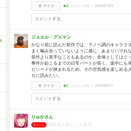
ナイス
★8
コメント(
0
)
2026/07/03
ジョエル・グスマン
ス
かなり前に読んだ前作では、ラノベ調のキャラク
まく噛み合っていないように感じ、あまりハマれ
前作より派手なこともあるのか、全体としてはぐ
事件が起こるまでの日常パートが長く、途中にも
ピソードが挟まれるため、その空気感を楽しめる
ちに読みたい。
ナイス
★6
コメント(
0
)
2026/06/27
りゅかさん
睡眠導入剤として最適。
ネタバレ