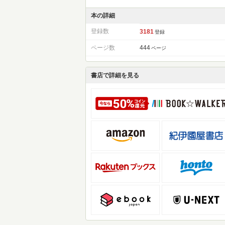
本の詳細
登録数
3181
登録
ページ数
444
ページ
書店で詳細を見る