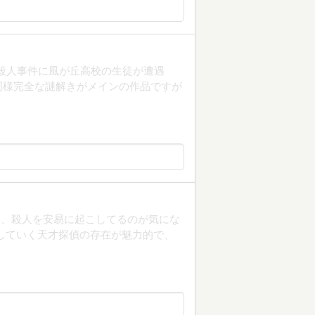
殺人事件に風が丘高校の生徒が遭遇
同様完全な謎解きがメインの作品ですが
て、殺人を安易に起こしてるのが気にな
していく天才探偵の存在が魅力的で、