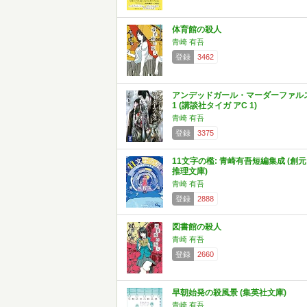
体育館の殺人
青崎 有吾
登録
3462
アンデッドガール・マーダーファル
1 (講談社タイガ アC 1)
青崎 有吾
登録
3375
11文字の檻: 青崎有吾短編集成 (創元
推理文庫)
青崎 有吾
登録
2888
図書館の殺人
青崎 有吾
登録
2660
早朝始発の殺風景 (集英社文庫)
青崎 有吾