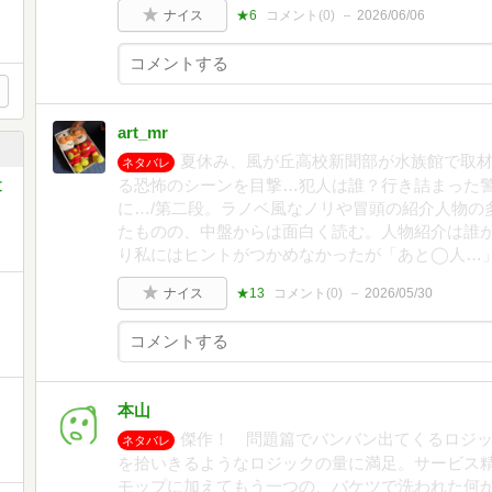
ナイス
★6
コメント(
0
)
2026/06/06
art_mr
夏休み、風が丘高校新聞部が水族館で取
ネタバレ
る恐怖のシーンを目撃…犯人は誰？行き詰まった
文
に…/第二段。ラノベ風なノリや冒頭の紹介人物の
たものの、中盤からは面白く読む。人物紹介は誰
り私にはヒントがつかめなかったが「あと◯人…
ナイス
★13
コメント(
0
)
2026/05/30
本山
傑作！ 問題篇でバンバン出てくるロジ
ネタバレ
を拾いきるようなロジックの量に満足。サービス
モップに加えてもう一つの、バケツで洗われた何