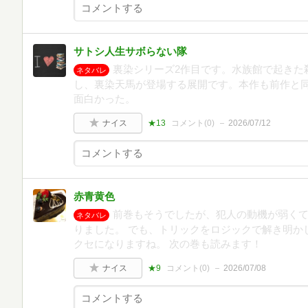
サトシ人生サボらない隊
裏染シリーズ2作目です。水族館で起きた
ネタバレ
し、裏染天馬が登場する展開です。本作も前作と
面白かった。
ナイス
★13
コメント(
0
)
2026/07/12
赤青黄色
前巻もそうでしたが、犯人の動機が弱く
ネタバレ
りました。 でも、トリックをロジックで解き明か
クセになりますね。 次の巻も読みます！
ナイス
★9
コメント(
0
)
2026/07/08