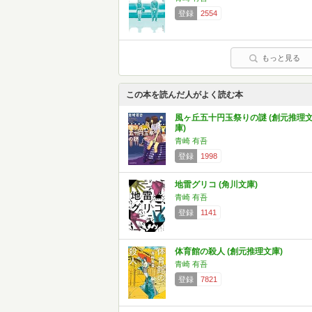
登録
2554
もっと見る
この本を読んだ人がよく読む本
風ヶ丘五十円玉祭りの謎 (創元推理
庫)
青崎 有吾
登録
1998
地雷グリコ (角川文庫)
青崎 有吾
登録
1141
体育館の殺人 (創元推理文庫)
青崎 有吾
登録
7821