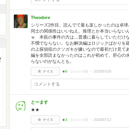
Theodore
シリーズ2作目。読んでて最も楽しかったのは卓球パ
同士の関係性はいいねえ。推理とか本当いらない
ｗ 本筋の事件の方は…普通に暮らしていただけ
不憫でならない。なお解決編はロジックばかりを
の上探偵役のクソガキが嫌いなので最初だけ見て
編を全部読まなかったのはこれが初めて。肝心の
らないのがなんとも。
ナイス
★6
コメント(
0
)
2026/07/16
とーます
★★
ナイス
★3
コメント(
0
)
2026/07/12