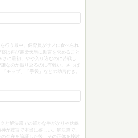
材を行う最中、飼育員がサメに食べられ
警察は再び裏染天馬に助言を求めること
多さに最初、やや入り込むのに苦戦し
が誰なのか振り返るのに有難い。さっぱ
」「モップ」「手袋」などの助言付き。
ックと解決篇での細かな手がかりや伏線
精神が豊富で本当に嬉しい。解決篇で、
かの存在を論証した後、その正体を検討