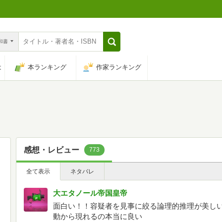
n和書
は
本ランキング
作家ランキング
感想・レビュー
773
全て表示
ネタバレ
大エタノール帝国皇帝
面白い！！容疑者を見事に絞る論理的推理が美し
動から現れるの本当に良い