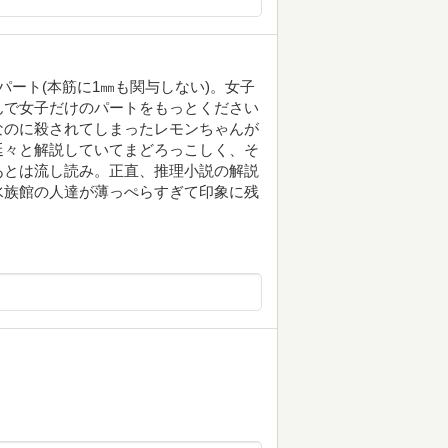
ート(本筋に1㎜も関与しない)。女子
んで女子だけのパートをもっとください
なのに殺されてしまったレモンちゃんが
延々と解説していてまどろっこしく、そ
あとは流し読み。正直、推理小説の解説
水族館の人達が薄っぺらすぎて印象に残