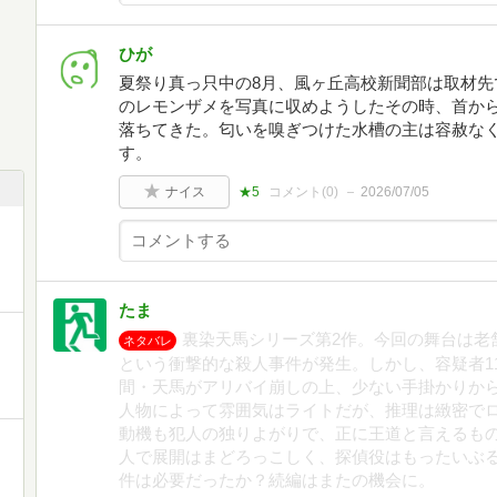
ひが
⁡夏祭り真っ只中の8月、風ヶ丘高校新聞部は取材
のレモンザメを写真に収めようした⁡その時、首か
落ちてきた。匂いを嗅ぎつけた水槽の主は容赦な
す。⁡
ナイス
★5
コメント(
0
)
2026/07/05
たま
裏染天馬シリーズ第2作。今回の舞台は老
ネタバレ
という衝撃的な殺人事件が発生。しかし、容疑者1
間・天馬がアリバイ崩しの上、少ない手掛かりか
人物によって雰囲気はライトだが、推理は緻密で
動機も犯人の独りよがりで、正に王道と言えるも
人で展開はまどろっこしく、探偵役はもったいぶ
件は必要だったか？続編はまたの機会に。