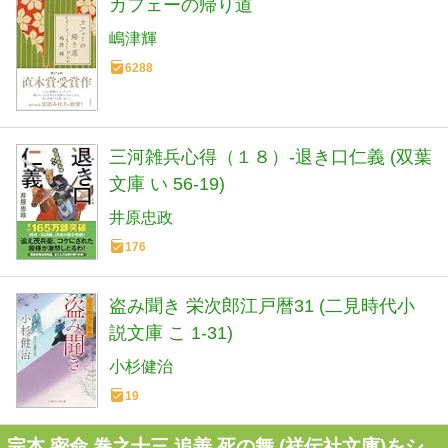
カフェーの帰り道
嶋津輝
6288
三河雑兵心得（１８）-退き口仁義 (双葉
文庫 い 56-19)
井原忠政
176
盗み聞き 栄次郎江戸暦31 (二見時代小
説文庫 こ 1-31)
小杉健治
19
完本 密命 巻之十三 追善 死の舞 (祥伝社文庫)をシ