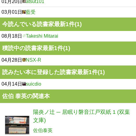
01月20日
atsut101
03月01日
藍受
今読んでいる読書家最新1件(1)
08月18日
Takeshi Mitarai
積読中の読書家最新1件(1)
04月28日
NSX-R
読みたい本に登録した読書家最新1件(1)
04月14日
suicdio
佐伯 泰英の関連本
陽炎ノ辻 ─ 居眠り磐音江戸双紙 1 (双葉
文庫)
佐伯泰英