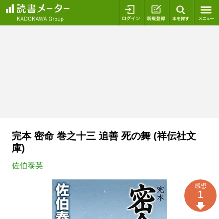
ログイン
新規登録
本を探
完本 密命 巻之十三 追善 死の舞 (祥伝社文
庫)
佐伯泰英
感想
1