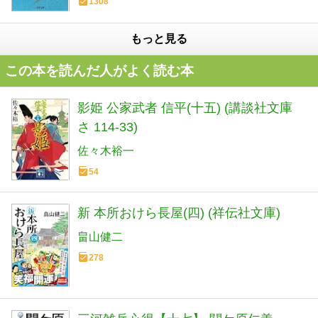
1308
もっと見る
この本を読んだ人がよく読む本
影姫 公家武者 信平(十五) (講談社文庫
さ 114-33)
佐々木裕一
54
新 本所おけら長屋(四) (祥伝社文庫)
畠山健二
278