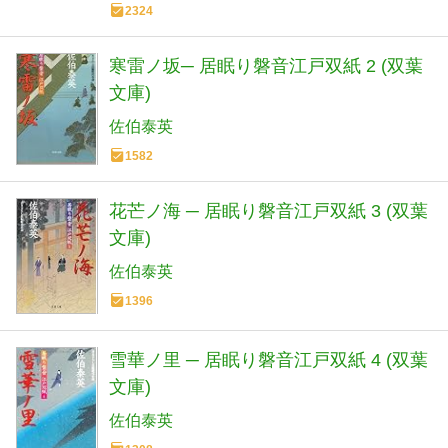
2324
寒雷ノ坂─ 居眠り磐音江戸双紙 2 (双葉
文庫)
佐伯泰英
1582
花芒ノ海 ─ 居眠り磐音江戸双紙 3 (双葉
文庫)
佐伯泰英
1396
雪華ノ里 ─ 居眠り磐音江戸双紙 4 (双葉
文庫)
佐伯泰英