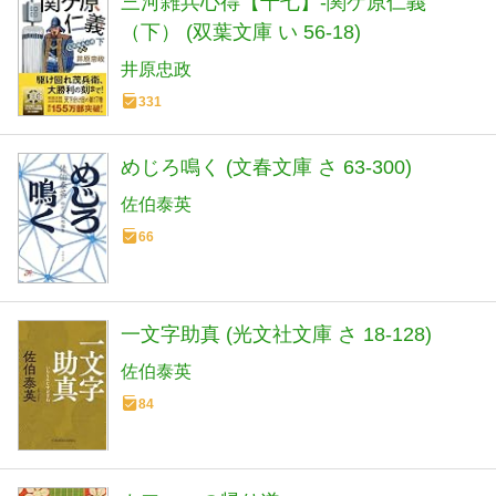
三河雑兵心得【十七】-関ケ原仁義
（下） (双葉文庫 い 56-18)
井原忠政
331
めじろ鳴く (文春文庫 さ 63-300)
佐伯泰英
66
一文字助真 (光文社文庫 さ 18-128)
佐伯泰英
84