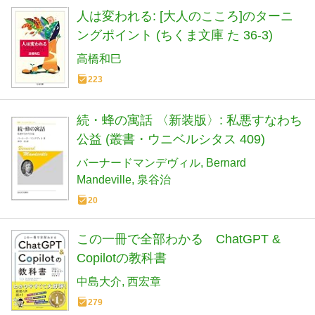
人は変われる: [大人のこころ]のターニ
ングポイント (ちくま文庫 た 36-3)
高橋和巳
223
続・蜂の寓話 〈新装版〉: 私悪すなわち
公益 (叢書・ウニベルシタス 409)
バーナードマンデヴィル
Bernard
Mandeville
泉谷治
20
この一冊で全部わかる ChatGPT &
Copilotの教科書
中島大介
西宏章
279