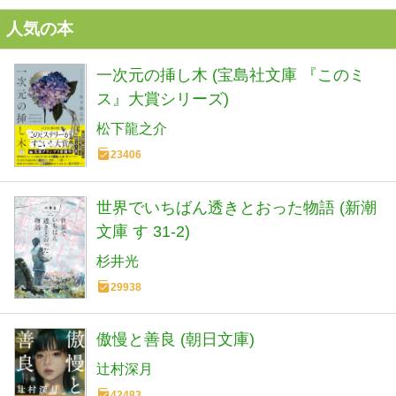
人気の本
一次元の挿し木 (宝島社文庫 『このミ
ス』大賞シリーズ)
松下龍之介
23406
世界でいちばん透きとおった物語 (新潮
文庫 す 31-2)
杉井光
29938
傲慢と善良 (朝日文庫)
辻村深月
42483