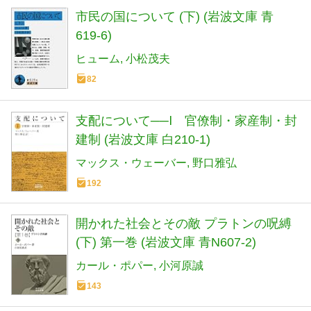
市民の国について (下) (岩波文庫 青
619-6)
ヒューム
小松茂夫
82
支配について──Ⅰ 官僚制・家産制・封
建制 (岩波文庫 白210-1)
マックス・ウェーバー
野口雅弘
192
開かれた社会とその敵 プラトンの呪縛
(下) 第一巻 (岩波文庫 青N607-2)
カール・ポパー
小河原誠
143