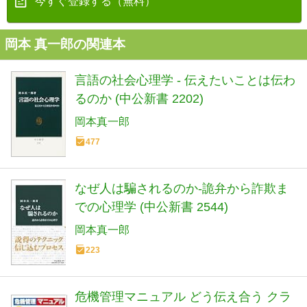
今すぐ登録する（無料）
岡本 真一郎の関連本
言語の社会心理学 - 伝えたいことは伝わ
るのか (中公新書 2202)
岡本真一郎
477
なぜ人は騙されるのか-詭弁から詐欺ま
での心理学 (中公新書 2544)
岡本真一郎
223
危機管理マニュアル どう伝え合う クラ