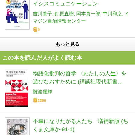
イシスコミュニケーション
吉川肇子
釘原直樹
岡本真一郎
中川和之
イ
マジン自治情報センター
9
もっと見る
この本を読んだ人がよく読む本
物語化批判の哲学 〈わたしの人生〉を
遊びなおすために (講談社現代新書
2782)
難波優輝
2366
不幸になりたがる人たち 増補新版 (ち
くま文庫か-91-1)