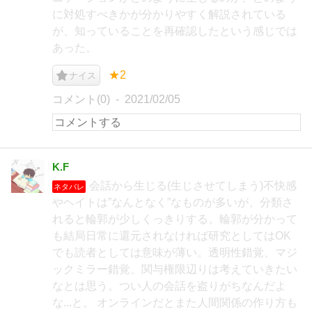
に対処すべきかが分かりやすく解説されている
が、知っていることを再確認したという感じでは
あった。
★2
ナイス
コメント(0)
2021/02/05
K.F
会話から生じる(生じさせてしまう)不快感
ネタバレ
やヘイトは”なんとなく”なものが多いが、分類さ
れると輪郭が少しくっきりする。輪郭が分かって
も結局日常に還元されなければ研究としてはOK
でも読者としては意味が薄い。透明性錯覚、マジ
ックミラー錯覚、関与権限辺りは考えていきたい
なとは思う。つい人の会話を盗りがちなんだよ
な...と。 オンラインだとまた人間関係の作り方も