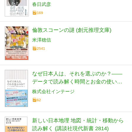
春日武彦
169
倫敦スコーンの謎 (創元推理文庫)
米澤穂信
2541
なぜ日本人は、それを選ぶのか？――
データで読み解く時間とお金の使い方
(朝日新書)
株式会社インテージ
62
新しい日本地理 地図・統計・移動から
読み解く (講談社現代新書 2814)