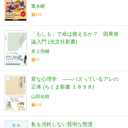
重永瞬
234
「もしも」で命は救えるか？ 因果推
論入門 (光文社新書)
井上浩輔
57
変な心理学 ――バズっているアレの
正体 (ちくま新書 １８９８)
山田祐樹
232
私を消耗しない賢明な態度