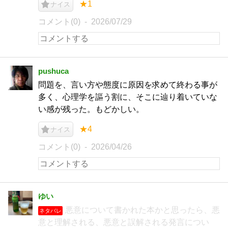
★1
ナイス
コメント(0)
2026/07/29
pushuca
問題を、言い方や態度に原因を求めて終わる事が
多く、心理学を謳う割に、そこに辿り着いていな
い感が残った。もどかしい。
★4
ナイス
コメント(0)
2026/04/26
ゆい
悪意について書かれた本かと思ったら、悪
ネタバレ
意と理解される、悪意と誤解される発言につい