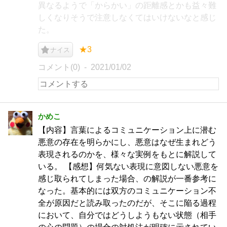
異なるようで「からかい」の距離感とかも益々難
しくなりそうで注意しなくてはいけないなと感じ
た。
★3
ナイス
コメント(0)
2021/01/02
かめこ
【内容】言葉によるコミュニケーション上に潜む
悪意の存在を明らかにし、悪意はなぜ生まれどう
表現されるのかを、様々な実例をもとに解説して
いる。 【感想】何気ない表現に意図しない悪意を
感じ取られてしまった場合、の解説が一番参考に
なった。基本的には双方のコミュニケーション不
全が原因だと読み取ったのだが、そこに陥る過程
において、自分ではどうしようもない状態（相手