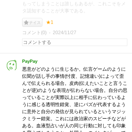
もってしまうことは誰しもあるが、これこそをメ
タ認知することが大事である。
★1
ナイス
コメント(0)
2024/11/27
PayPay
悪意がどのように生じるか。伝言ゲームのように
伝聞が話し手の事情(忖度、記憶違い)によって歪
んで伝えられる場合。皮肉(伝えたいことと言うこ
とが逆)のような表現が伝わらない場合。自分の思
っていることが実際以上に相手に伝わっているよ
うに感じる透明性錯覚、逆にバズが代表するよう
に意外と自分の発信が見られているというマジッ
クミラー錯覚。これには政治家のスピーチなどが
ある。血液型占いが人の同じ行動に対しても印象