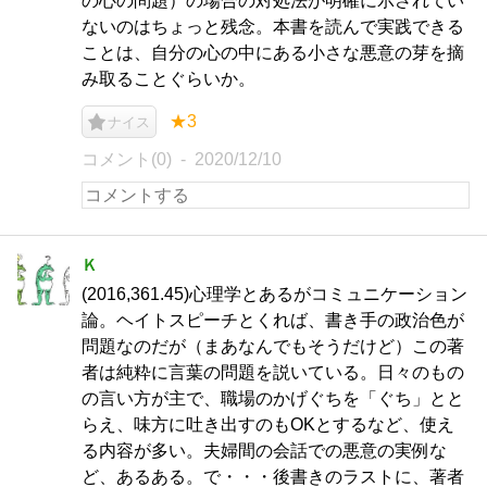
の心の問題）の場合の対処法が明確に示されてい
ないのはちょっと残念。本書を読んで実践できる
ことは、自分の心の中にある小さな悪意の芽を摘
み取ることぐらいか。
★3
ナイス
コメント(0)
2020/12/10
Ｋ
(2016,361.45)心理学とあるがコミュニケーション
論。ヘイトスピーチとくれば、書き手の政治色が
問題なのだが（まあなんでもそうだけど）この著
者は純粋に言葉の問題を説いている。日々のもの
の言い方が主で、職場のかげぐちを「ぐち」とと
らえ、味方に吐き出すのもOKとするなど、使え
る内容が多い。夫婦間の会話での悪意の実例な
ど、あるある。で・・・後書きのラストに、著者