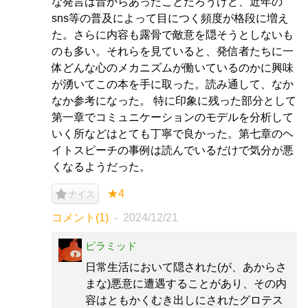
な発言は昔からあったことだろうけど、近年の
sns等の普及によって目につく頻度が格段に増え
た。さらに内容も露骨で敵意を隠そうとしないも
のも多い。それらを見ていると、発信者たちに一
体どんな心のメカニズムが働いているのかに興味
が湧いてこの本を手に取った。読み通して、なか
なか参考になった。 特に印象に残った部分として
第一章でコミュニケーションのモデルを分析して
いく所などはとても丁寧で良かった。第七章のヘ
イトスピーチの事例は読んでいるだけで気分が悪
くなるようだった。
★4
ナイス
コメント(1)
2024/12/21
ピラミッド
日常生活において隠された(が、あからさ
まな)悪意に遭遇することがあり、その内
容はともかくむき出しにされたグロテス