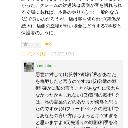
かった。クレームの対処法は店側が客を切れられ
る立場にあれば、本書のやり方(ごく一般的な方
法)で良いのだろうが、店は客を切られず(関係が
続き)、店側の立場が弱い場合にどうする?学校と
保護者のように。
★8
ナイス
コメント(1)
2022/11/30
navi-labo
悪意に対して(1)反射の戦術｢私があなた
を侮辱したと言うのですね｣(2)分散の戦
術｢確かに私の言うことがあなたに伝わら
なかったかもしれない｣(3)質問の戦術｢で
は、私の言葉のどのあたりが侮辱と思っ
たのですか｣(4)フィードバックの戦術｢で
もあなたの言い方はちょっとキツすぎる
と思いますよ｣(5)先送りの戦術(相手を冷