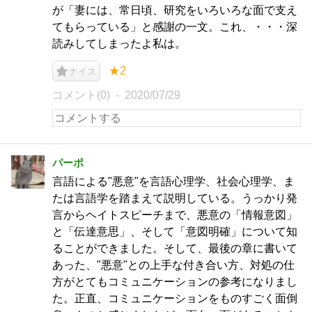
が「妻には、常日頃、研究をいろいろな面で支え
てもらっている」と感謝の一文。これ、・・・深
読みしてしまったよ私は。
★2
ナイス
コメント(0)
2020/07/29
パーポ
言語による"悪意"を言語心理学、社会心理学、ま
たは言語学を踏まえて説明している。うっかり発
言からヘイトスピーチまで、悪意の「情報意図」
と「伝達意思」、そして「意図明確」について知
ることができました。そして、最後の章に書いて
あった、"悪意"との上手な付き合い方、対処の仕
方がとてもコミュニケーションの参考になりまし
た。正直、コミュニケーションをものすごく面倒