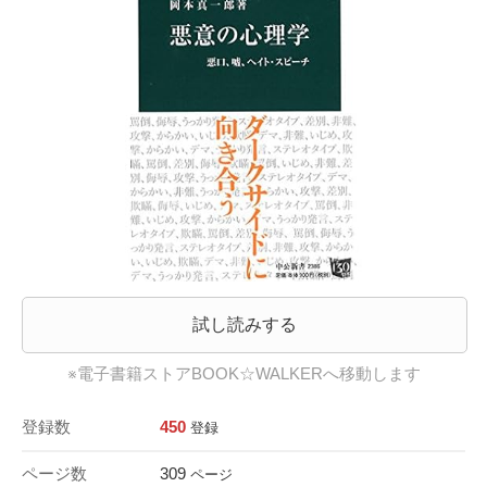
試し読みする
※電子書籍ストアBOOK☆WALKERへ移動します
登録数
450
登録
ページ数
309
ページ