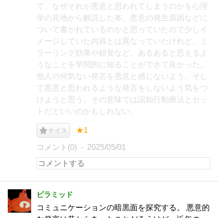
て、なぜそれが悪意と思われてしまうのかを心理
学の見地から解説した本。悪意の発生原因などに
ついて書かれているのかと思っていたので少しイ
メージしていた内容とは異なっていたけれど、ミ
ラーリング効果や錯覚など、あるあると思えるよ
うなことを学問的に知ることができて良かった。
他人の何気ない発言を悪意と感じないよう、そし
て悪意と思われるような発言をしないよう気をつ
けようと思う。その意味では認知行動療法とセッ
トだといいのかもしれない。
★1
ナイス
コメント(0)
2025/05/01
ピラミッド
コミュニケーションの暗黒面を探究する。 悪意的