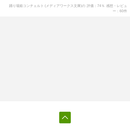
踊り場姫コンチェルト (メディアワークス文庫)
の
評価
74
％
感想・レビュ
ー
60
件