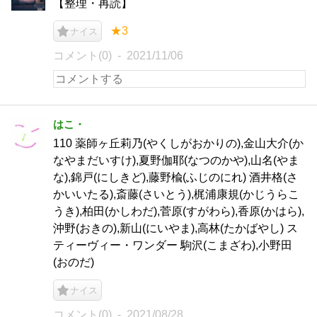
【整理・再読】
★3
ナイス
コメント(0)
2021/11/06
はこ・
110 薬師ヶ丘莉乃(やくしがおかりの),金山大介(か
なやまだいすけ),夏野伽耶(なつのかや),山名(やま
な),錦戸(にしきど),藤野楡(ふじのにれ) 酒井格(さ
かいいたる),斎藤(さいとう),梶浦康規(かじうらこ
うき),柏田(かしわだ),菅原(すがわら),香原(かはら),
沖野(おきの),新山(にいやま),高林(たかばやし) ス
ティーヴィー・ワンダー 駒沢(こまざわ),小野田
(おのだ)
ナイス
コメント(0)
2021/08/28