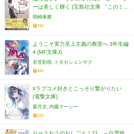
ーは美しく輝く (宝島社文庫 『このミ
ス』大賞シリーズ)
岡崎琢磨
785
ようこそ実力至上主義の教室へ 3年生編
4 (MF文庫J)
衣笠彰梧
トモセシュンサク
442
#ラブコメ好きとこっそり繋がりたい
(電撃文庫)
葉月文
内藤マーシー
103
りゅうおうのおしごと！21 ～白雪姫