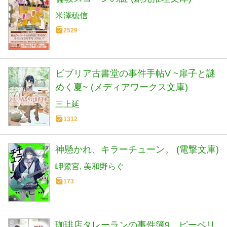
米澤穂信
2529
ビブリア古書堂の事件手帖V ~扉子と謎
めく夏~ (メディアワークス文庫)
三上延
1312
神懸かれ、キラーチューン。 (電撃文庫)
岬鷺宮
美和野らぐ
173
珈琲店タレーランの事件簿9 ピーベリ