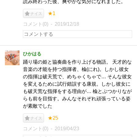
読み終わった後、爽やかな気分になれました。
★1
ナイス
コメント(0)
2019/12/18
ひかはる
踊り場の姫と協奏曲を作り上げる物語。 天才的な
音楽の才能を持つ指揮者、楡(にれ)。しかし彼女
の指揮は破天荒で、めちゃくちゃで… そんな彼女
を変えるために試行錯誤する康規。しかし彼女に
も破天荒な指揮をする理由が… 楡とぶつかりなが
らも前を目指す。みんなそれぞれ頑張っている姿
が素敵でした
★25
ナイス
コメント(0)
2019/04/23