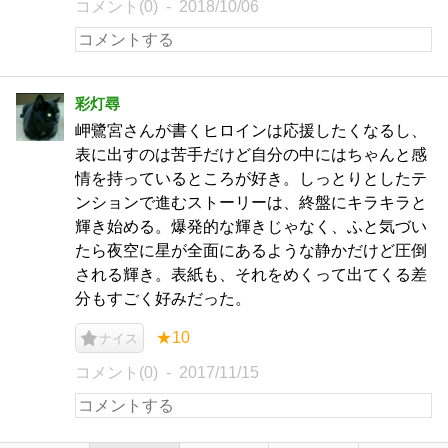
コメント(0)
2018/10/06
彩灯尋
岬鷺宮さんが書くヒロインは応援したくなるし、
表に出すのは苦手だけど自分の中にはちゃんと感
情を持っているところが好き。しっとりとしたテ
ンションで進むストーリーは、終盤にキラキラと
輝き始める。爆発的な輝きじゃなく、ふと気づい
たら夜空に星が全面にあるような静かだけど圧倒
される輝き。表紙も、それをめくって出てくる差
分もすごく好みだった。
★10
ナイス
コメント(0)
2017/11/15