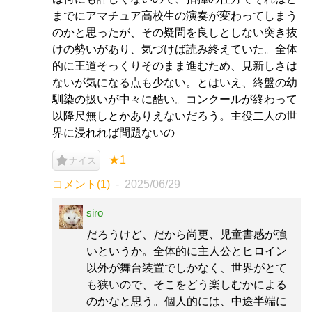
までにアマチュア高校生の演奏が変わってしまう
のかと思ったが、その疑問を良しとしない突き抜
けの勢いがあり、気づけば読み終えていた。全体
的に王道そっくりそのまま進むため、見新しさは
ないが気になる点も少ない。とはいえ、終盤の幼
馴染の扱いが中々に酷い。コンクールが終わって
以降尺無しとかありえないだろう。主役二人の世
界に浸れれば問題ないの
★1
ナイス
コメント(1)
2025/06/29
siro
だろうけど、だから尚更、児童書感が強
いというか。全体的に主人公とヒロイン
以外が舞台装置でしかなく、世界がとて
も狭いので、そこをどう楽しむかによる
のかなと思う。個人的には、中途半端に