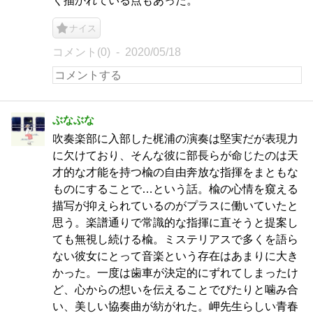
く描かれている点もあった。
ナイス
コメント(0)
2020/05/18
ぶなぶな
吹奏楽部に入部した梶浦の演奏は堅実だが表現力
に欠けており、そんな彼に部長らが命じたのは天
才的な才能を持つ楡の自由奔放な指揮をまともな
ものにすることで…という話。楡の心情を窺える
描写が抑えられているのがプラスに働いていたと
思う。楽譜通りで常識的な指揮に直そうと提案し
ても無視し続ける楡。ミステリアスで多くを語ら
ない彼女にとって音楽という存在はあまりに大き
かった。一度は歯車が決定的にずれてしまったけ
ど、心からの想いを伝えることでぴたりと噛み合
い、美しい協奏曲が紡がれた。岬先生らしい青春