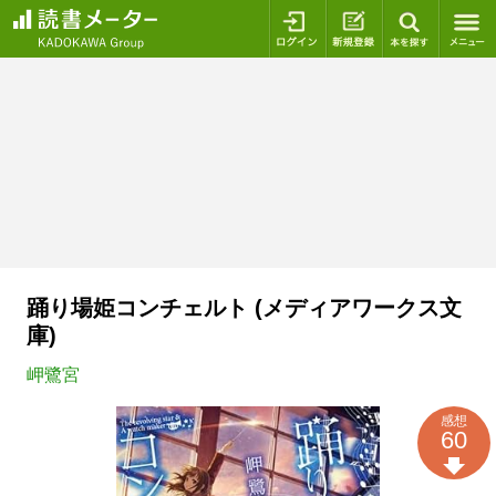
ログイン
新規登録
本を探
踊り場姫コンチェルト (メディアワークス文
庫)
岬鷺宮
感想
60