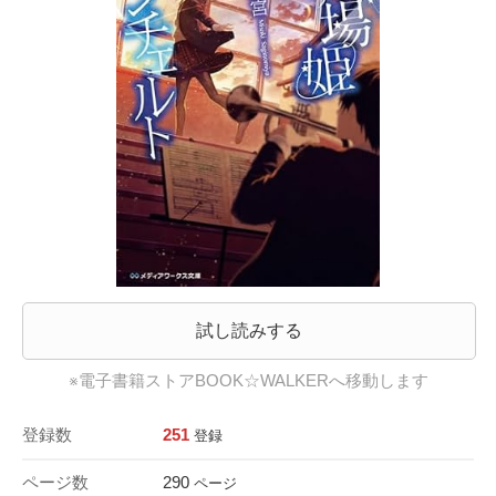
試し読みする
※電子書籍ストアBOOK☆WALKERへ移動します
登録数
251
登録
ページ数
290
ページ