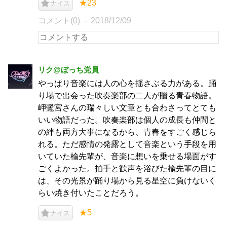
★23
ナイス
コメント(0)
2018/12/09
リク@ぼっち党員
やっぱり音楽には人の心を揺さぶる力がある。踊
り場で出会った吹奏楽部の二人が贈る青春物語。
岬鷺宮さんの瑞々しい文章とも合わさってとても
いい物語だった。吹奏楽部は個人の成長も仲間と
の絆も両方大事になるから、青春をすごく感じら
れる。ただ感情の発露として音楽という手段を用
いていた楡先輩が、音楽に想いを乗せる場面がす
ごくよかった。拍手と歓声を浴びた楡先輩の目に
は、その光景が踊り場から見る星空に負けないく
らい焼き付いたことだろう。
★5
ナイス