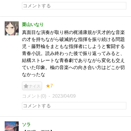
栗山いなり
真面目な演奏が取り柄の梶浦康規が天才的な音楽
の才を持ちながら破滅的な指揮を振り続ける問題
児・藤野楡をまともな指揮者にしようと奮闘する
青春小説。読み終わった後で振り返ってみると、
結構ストレートな青春劇でありながら変化も交え
ていた印象。楡の音楽への向き合い方はどこか切
なかったな
★7
ナイス
コメント(0)
2023/04/09
ソラ