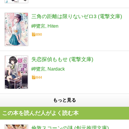
三角の距離は限りないゼロ3 (電撃文庫)
岬鷺宮
Hiten
890
失恋探偵ももせ (電撃文庫)
岬鷺宮
Nardack
844
もっと見る
この本を読んだ人がよく読む本
倫敦スコーンの謎 (創元推理文庫)