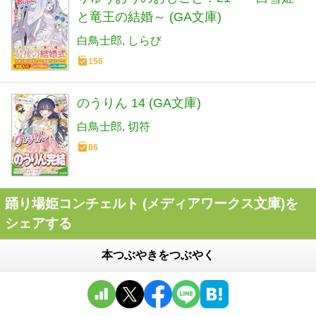
と竜王の結婚～ (GA文庫)
白鳥士郎
しらび
156
のうりん 14 (GA文庫)
白鳥士郎
切符
86
踊り場姫コンチェルト (メディアワークス文庫)を
シェアする
本つぶやきをつぶやく