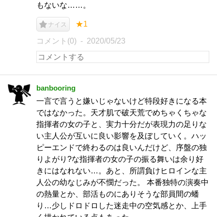
もないな……。
★1
ナイス
コメント(0)
2020/05/23
banbooring
一言で言うと嫌いじゃないけど特段好きになる本
ではなかった。天才肌で破天荒でめちゃくちゃな
指揮者の女の子と、実力十分だが表現力の足りな
い主人公が互いに良い影響を及ぼしていく。ハッ
ピーエンドで終わるのは良いんだけど、序盤の独
りよがり?な指揮者の女の子の振る舞いは余り好
きにはなれない…。あと、所謂負けヒロインな主
人公の幼なじみが不憫だった。 本番独特の演奏中
の熱量とか、部活ものにありそうな部員間の蟠
り…少しドロドロした迷走中の空気感とか、上手