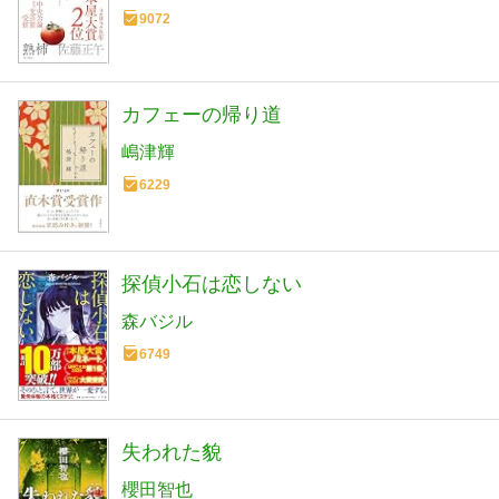
9072
カフェーの帰り道
嶋津輝
6229
探偵小石は恋しない
森バジル
6749
失われた貌
櫻田智也