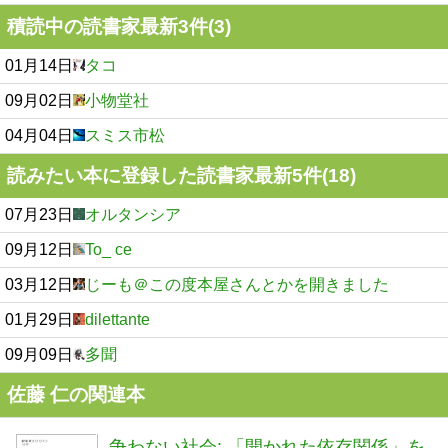
積読中の読書家最新3件(3)
01月14日
タコ
09月02日
小物堂社
04月04日
スミス市松
読みたい本に登録した読書家最新5件(18)
07月23日
オルタンシア
09月12日
To_ ce
03月12日
じーも＠この度本屋さんとかを開きました
01月29日
dilettante
09月09日
多聞
佐藤 仁の関連本
争わない社会: 「開かれた依存関係」を