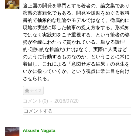
途上国の開発を専門とする著者の、論文集であり
演習の書籍化でもある。開発や援助をめぐる教科
書的で抽象的な理論やモデルではなく、徹底的に
現地の実態に即した物事の捉え方をする。形式知
ではなく実践知をこそ重視する、という筆者の姿
勢が全編にわたって貫かれている。単なる論理
的･理知的な推論だけではなく、実際に人間はど
のように行動するものなのか、ということに常に
着目し、これによる「意図せざる結果」の発生を
いかに扱っていくか、という視点に常に目を向け
させられる。
ナイス
コメント(0)
2016/07/20
Atsushi Nagata