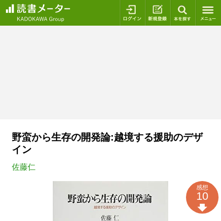
ログイン
新規登録
本を探
野蛮から生存の開発論:越境する援助のデザ
イン
佐藤仁
感想
10