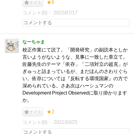
★9
ナイス
コメント(0)
2022/07/17
なーちゃま
校正作業にて読了。「開発研究」の副読本としか
言いようがないような、見事に一致した章立て。
佐藤先生のテーマ「依存」「二項対立の超克」が
ぎゅっと詰まっているが、まだほんのさわりぐら
い。依存については『反転する環境国家』の方で
深められている。さあ次はハーシュマンの
Development Project Observedに取り掛かります
か。
★2
ナイス
コメント(0)
2021/10/25