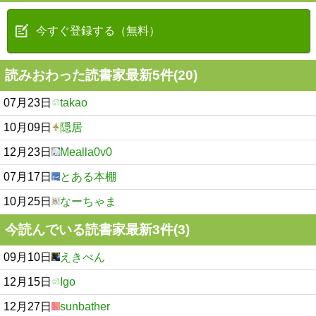
今すぐ登録する（無料）
読みおわった読書家最新5件(20)
07月23日
takao
10月09日
隠居
12月23日
Mealla0v0
07月17日
とある本棚
10月25日
なーちゃま
今読んでいる読書家最新3件(3)
09月10日
えきべん
12月15日
Igo
12月27日
sunbather