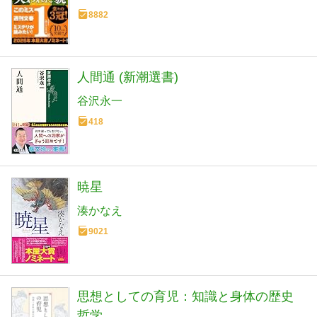
8882
人間通 (新潮選書)
谷沢永一
418
暁星
湊かなえ
9021
思想としての育児：知識と身体の歴史
哲学