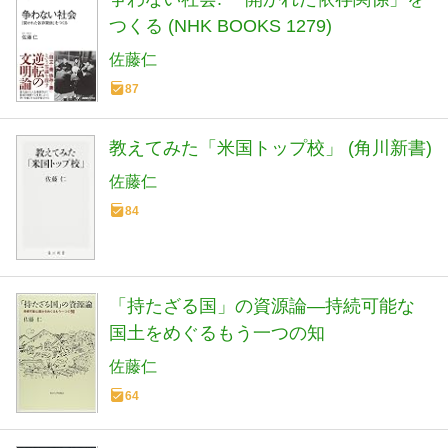
つくる (NHK BOOKS 1279)
佐藤仁
87
教えてみた「米国トップ校」 (角川新書)
佐藤仁
84
「持たざる国」の資源論―持続可能な
国土をめぐるもう一つの知
佐藤仁
64