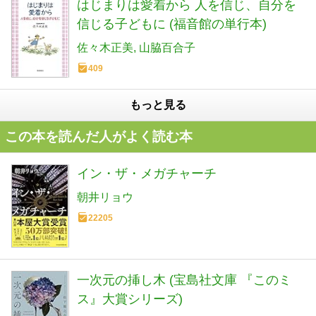
はじまりは愛着から 人を信じ、自分を
信じる子どもに (福音館の単行本)
佐々木正美
山脇百合子
409
もっと見る
この本を読んだ人がよく読む本
イン・ザ・メガチャーチ
朝井リョウ
22205
一次元の挿し木 (宝島社文庫 『このミ
ス』大賞シリーズ)