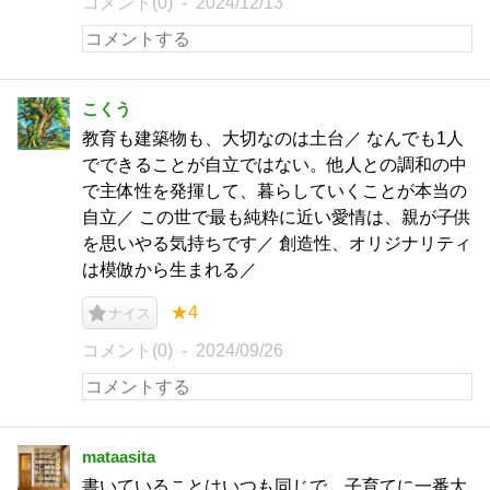
コメント(0)
2024/12/13
こくう
教育も建築物も、大切なのは土台／ なんでも1人
でできることが自立ではない。他人との調和の中
で主体性を発揮して、暮らしていくことが本当の
自立／ この世で最も純粋に近い愛情は、親が子供
を思いやる気持ちです／ 創造性、オリジナリティ
は模倣から生まれる／
★4
ナイス
コメント(0)
2024/09/26
mataasita
書いていることはいつも同じで、子育てに一番大