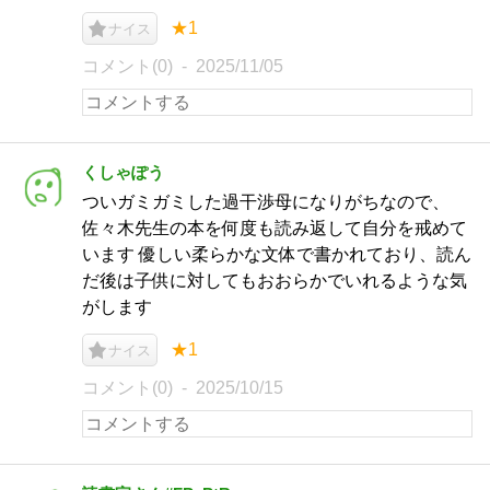
★1
ナイス
コメント(0)
2025/11/05
くしゃぽう
ついガミガミした過干渉母になりがちなので、
佐々木先生の本を何度も読み返して自分を戒めて
います 優しい柔らかな文体で書かれており、読ん
だ後は子供に対してもおおらかでいれるような気
がします
★1
ナイス
コメント(0)
2025/10/15