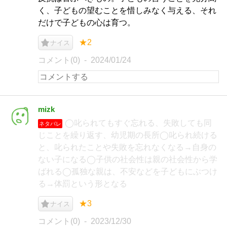
く、子どもの望むことを惜しみなく与える、それ
だけで子どもの心は育つ。
★2
ナイス
コメント(0)
2024/01/24
mizk
◯叱られてもすぐ忘れる、失敗しても同
ネタバレ
じことを繰り返す、幼児期の長所◯叱られ続ける
と、叱られたことや失敗を忘れなくなる→自身の
ない子になる◯子供の社会性は親の社会性から学
ばれる◯孤独な親は、不安などを子どもにぶつけ
る→体罰という形となる
★3
ナイス
コメント(0)
2023/12/30