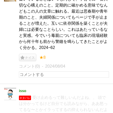
切な心構えのこと。定期的に確かめる意味でなん
どもこの人の文章に触れる。最近は思春期や青年
期のこと、夫婦関係についてもページで手が止ま
ることが増えた。互いに依存関係を築くことが夫
婦には必要なことらしい。これはあたっているな
と実感。今でいう毒親についても臨床の現場経験
から何十年も前から警鐘を鳴らしてきたことがよ
く分かる。2024−62
★8
ナイス
コメント(0)
2024/08/04
isso
受け止めるって難しいんだよね、、 頭で
ネタバレ
は分かってるけど自分でも読みながら、ああ怒っ
てるな〜とかイラってするの抑えられないんだよ