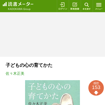
ログイン
新規登録
本を探
子どもの心の育てかた
佐々木正美
感想
153