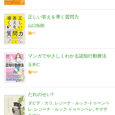
正しい答えを導く質問力
山口拓朗
47
マンガでやさしくわかる認知行動療法
玉井仁
562
だれのせい?
ダビデ・カリ
レジーナ・ルック-トゥーンペ
レ
レジーナ・ルック-トゥーンペレ
ヤマザ