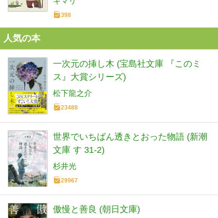
キマリ
398
人気の本
一次元の挿し木 (宝島社文庫 『このミ
ス』大賞シリーズ)
松下龍之介
23488
世界でいちばん透きとおった物語 (新潮
文庫 す 31-2)
杉井光
29967
傲慢と善良 (朝日文庫)