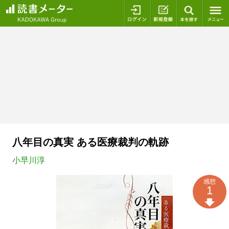
ログイン
新規登録
本を探
八年目の真実 ある医療裁判の軌跡
小早川淳
感想
1