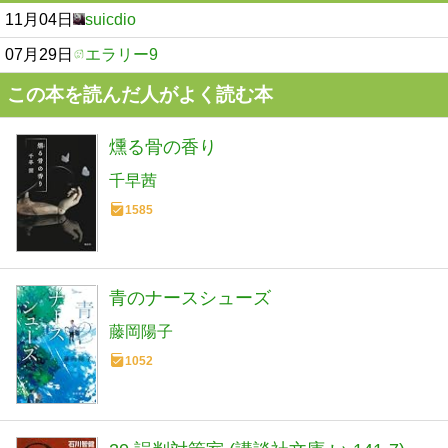
11月04日
suicdio
07月29日
エラリー9
この本を読んだ人がよく読む本
燻る骨の香り
千早茜
1585
青のナースシューズ
藤岡陽子
1052