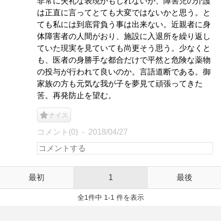
非常に失礼な表現かもしれないが、障害児の介護
は正直に言ってとても大変ではないかと思う。と
ても私には到底背負う事は出来ない。近親者に身
体障害者の人間がおり、施設に入退所を繰り返し
ていた現実を見ていても尚更そう思う。少なくと
も、医者の身勝手な都合だけで平然と危険な薬物
の投与が行われて良いのか。言語道断である。御
家族の方も元気な我が子を夢見て頑張ってきた
筈。再発防止を望む。
ナイス
コメント(0)
2018/04/27
最初
1
最後
全1件中 1-1 件を表示