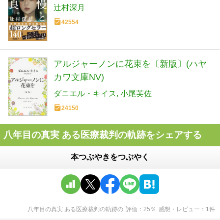
辻村深月
42554
アルジャーノンに花束を〔新版〕(ハヤ
カワ文庫NV)
ダニエル・キイス
小尾芙佐
24150
八年目の真実 ある医療裁判の軌跡をシェアする
本つぶやきをつぶやく
八年目の真実 ある医療裁判の軌跡
の
評価
25
％
感想・レビュー
1
件