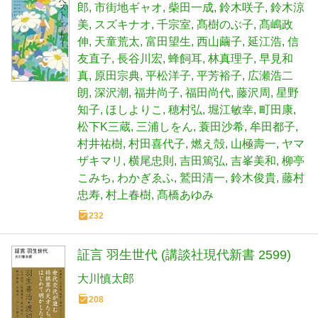
郎
市街地ギャオ
柴田一成
鈴木咲子
鈴木涼
美
スズキナオ
千宗室
髙樹のぶ子
髙嶋政
伸
天童荒太
富田望生
西山繭子
延江浩
信
友直子
長谷川宏
蜂飼耳
林真理子
早見和
真
原田宗典
平松洋子
平芳裕子
広瀬浩二
朗
深沢潮
福井尚子
福田尚代
藤沢周
星野
知子
ほしよりこ
穂村弘
堀江敏幸
町田康
松下K三蔵
三浦しをん
蓑田沙希
牟田都子
村井祐樹
村田喜代子
燃え殻
山極壽一
ヤマ
ザキマリ
横尾忠則
吉田篤弘
吉峯美和
柳亭
こみち
わかぎゑふ
鷲田清一
鈴木俊貴
藤村
忠寿
村上春樹
髙橋あゆみ
232
証言 羽生世代 (講談社現代新書 2599)
大川慎太郎
208