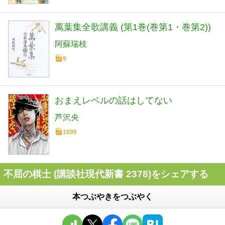
萬葉集全歌講義 (第1巻(巻第1・巻第2))
阿蘇瑞枝
9
おまえレベルの話はしてない
芦沢央
1699
不屈の棋士 (講談社現代新書 2378)をシェアする
本つぶやきをつぶやく