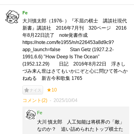
Fe
大川慎太郎（1976- ）『不屈の棋士 講談社現代
新書』講談社 2016年7月刊 320ページ 2016
年8月22日読了 note覚書作成
https://note.com/fe1955/n/n226453a8d9c9?
app_launch=false Stan Getz (1927.2.2-
1991.6.6) "How Deep Is The Ocean"
(1952.12.29) 日記 2016年8月22日 浮きし
づみ来ん世はさてもいかにぞと心に問ひて答へか
ねぬる 新古今和歌集 1765
★10
ナイス
コメント(2)
2025/10/04
Fe
大川 慎太郎 人工知能は将棋界の「敵」
なのか？ 追い詰められたトップ棋士た