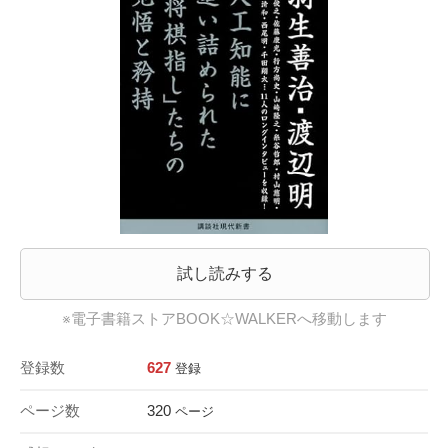
試し読みする
※電子書籍ストアBOOK☆WALKERへ移動します
登録数
627
登録
ページ数
320
ページ