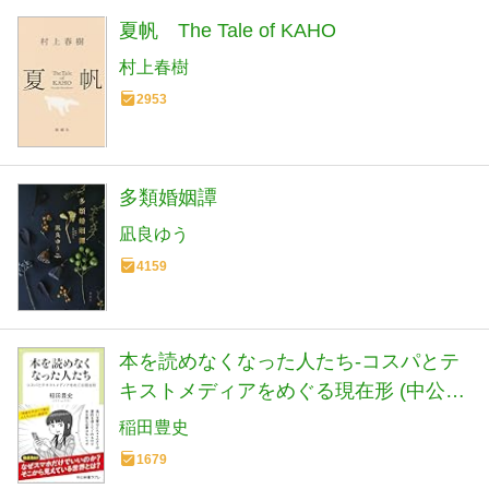
夏帆 The Tale of KAHO
村上春樹
2953
多類婚姻譚
凪良ゆう
4159
本を読めなくなった人たち-コスパとテ
キストメディアをめぐる現在形 (中公新
書ラクレ 861)
稲田豊史
1679