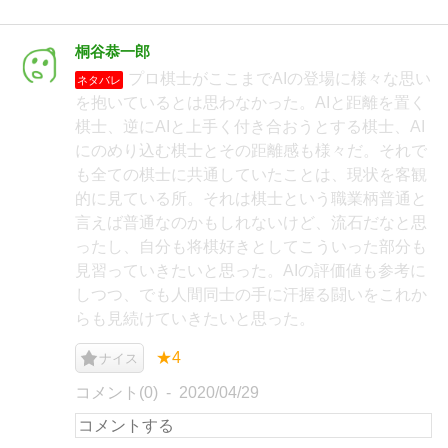
桐谷恭一郎
プロ棋士がここまでAIの登場に様々な思い
ネタバレ
を抱いているとは思わなかった。AIと距離を置く
棋士、逆にAIと上手く付き合おうとする棋士、AI
にのめり込む棋士とその距離感も様々だ。それで
も全ての棋士に共通していたことは、現状を客観
的に見ている所。それは棋士という職業柄普通と
言えば普通なのかもしれないけど、流石だなと思
ったし、自分も将棋好きとしてこういった部分も
見習っていきたいと思った。AIの評価値も参考に
しつつ、でも人間同士の手に汗握る闘いをこれか
らも見続けていきたいと思った。
★4
ナイス
コメント(0)
2020/04/29