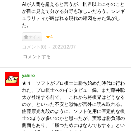
AIが人間を超えると言うが、棋界以上にそのこと
が目に見えて分かる分野も珍しいだろう。シンギ
ュラリティが叫ばれる現代の縮図をみた気がし
た。
★4
ナイス
コメント(0)
2022/12/07
yahiro
★４ ソフトがプロ棋士に勝ち始めた時代に行わ
れた、プロ棋士へのインタビュー録。まだ藤井聡
太が登場する前で、「これから将棋界はどうなる
のか」といった不安と恐怖が言外に読み取れる。
佐藤康光九段のように、ソフト使用に否定的な棋
士のほうが多いのかと思ったが、実際は勝負師の
側面もあり、「勝つためにはなんでもする」とい