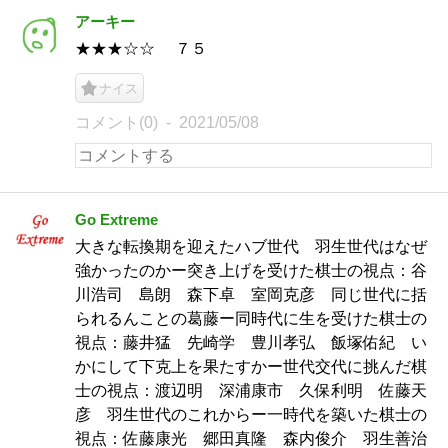
アーキー
★★★☆☆ ７５
ナイス
コメント(0)
2021/05/08
Go Extreme
大きな転換期を迎えたハブ世代 羽生世代はなぜ
強かったのかー突き上げを受けた棋士の視点：谷
川浩司 島朗 森下卓 室岡克彦 同じ世代に括
られるんことの葛藤ー同時代に生を受けた棋士の
視点：藤井猛 先崎学 豊川孝弘 飯塚佑紀 い
かにして下克上を果たすかー世代交代に挑んだ棋
士の視点：渡辺明 深浦康市 久保利明 佐藤天
彦 羽生世代のこれからー一時代を築いた棋士の
視点：佐藤康光 郷田真隆 森内俊介 羽生善治