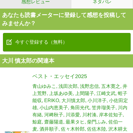
感想レビュー
ネタバレ
あなたも読書メーターに登録して感想を投稿して
みませんか？
今すぐ登録する（無料）
大川 慎太郎の関連本
ベスト・エッセイ2025
青山ゆみこ
浅田次郎
浅野忠信
五木寛之
井
上荒野
上坂あゆ美
上間陽子
江崎文武
蛭子
能収
ERIKO
大川慎太郎
小川洋子
小佐田定
雄
小山内恵美子
角田光代
笠井瑠美子
川内
有緒
河﨑秋子
川添愛
川村湊
岸本佐知子
鯨庭
齋藤陽道
最果タヒ
柴門ふみ
佐伯一
麦
酒井順子
佐々木幹郎
佐佐木陸
沢木耕太