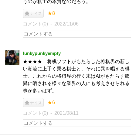
うのが棋士の本質なのだろう。
★8
ナイス
コメント(0)
2022/11/06
funkypunkyempty
★★★★ 将棋ソフトがもたらした将棋界の新し
い潮流に上手く乗る棋士と、それに異を唱える棋
士。これからの将棋界の行く末はAIがもたらす驚
異に晒される様々な業界の人にも考えさせられる
事が多いはず。
★6
ナイス
コメント(0)
2021/08/11