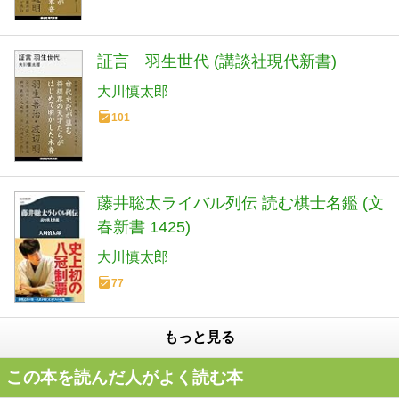
証言 羽生世代 (講談社現代新書)
大川慎太郎
101
藤井聡太ライバル列伝 読む棋士名鑑 (文
春新書 1425)
大川慎太郎
77
もっと見る
この本を読んだ人がよく読む本