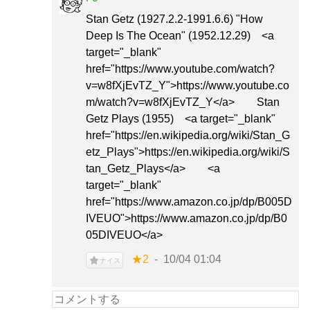
Stan Getz (1927.2.2-1991.6.6) "How
Deep Is The Ocean" (1952.12.29) <a
target="_blank"
href="https://www.youtube.com/watch?
v=w8fXjEvTZ_Y">https://www.youtube.co
m/watch?v=w8fXjEvTZ_Y</a> Stan
Getz Plays (1955) <a target="_blank"
href="https://en.wikipedia.org/wiki/Stan_G
etz_Plays">https://en.wikipedia.org/wiki/S
tan_Getz_Plays</a> <a
target="_blank"
href="https://www.amazon.co.jp/dp/B005D
IVEUO">https://www.amazon.co.jp/dp/B0
05DIVEUO</a>
★2
10/04 01:04
ナイス