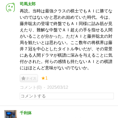
司馬太郎
再読。当時は最強クラスの棋士でもＡＩに勝てな
いのではないかと思われ始めていた時代。今は、
藤井聡太の登場で終盤でもＡＩ同様に詰み筋が見
えたり、難解な中盤でＡＩ超えの手を指せる人間
がいることが分かった。ただＡＩと藤井聡太の対
局を観たいとは思わない。ここ数年の将棋界は藤
井７冠を中心としたタイトル争いだが、その背景
にある人間ドラマが棋譜に深みを与えることに気
付かされた。何らの感情も持たないＡＩとの棋譜
にはほとんど意味がないのでないか。
★1
ナイス
コメント(0)
2025/03/12
千利体