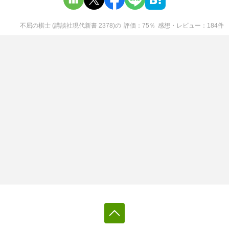
不屈の棋士 (講談社現代新書 2378)
の
評価
75
％
感想・レビュー
184
件