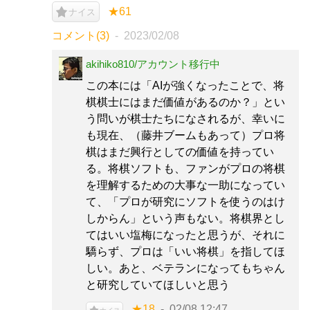
★61
ナイス
コメント(3)
2023/02/08
akihiko810/アカウント移行中
この本には「AIが強くなったことで、将
棋棋士にはまだ価値があるのか？」とい
う問いが棋士たちになされるが、幸いに
も現在、（藤井ブームもあって）プロ将
棋はまだ興行としての価値を持ってい
る。将棋ソフトも、ファンがプロの将棋
を理解するための大事な一助になってい
て、「プロが研究にソフトを使うのはけ
しからん」という声もない。将棋界とし
てはいい塩梅になったと思うが、それに
驕らず、プロは「いい将棋」を指してほ
しい。あと、ベテランになってもちゃん
と研究していてほしいと思う
★18
02/08 12:47