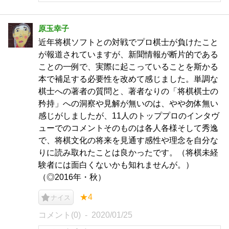
原玉幸子
近年将棋ソフトとの対戦でプロ棋士が負けたこと
が報道されていますが、新聞情報が断片的である
ことの一例で、実際に起こっていることを斯かる
本で補足する必要性を改めて感じました。単調な
棋士への著者の質問と、著者なりの「将棋棋士の
矜持」への洞察や見解が無いのは、やや勿体無い
感じがしましたが、11人のトッププロのインタヴ
ューでのコメントそのものは各人各様そして秀逸
で、将棋文化の将来を見通す感性や理念を自分な
りに読み取れたことは良かったです。（将棋未経
験者には面白くないかも知れませんが。）
（◎2016年・秋）
★4
ナイス
コメント(0)
2020/01/25