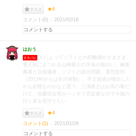
★6
ナイス
コメント(0)
2021/02/16
はおう
人によってソフトとの距離感がさまざま。
ネタバレ
電王戦にまつわる山崎棋士の主張が面白い。被推
薦者と立候補者、ソフトの貸出問題。運営批判
（2013年からは谷川体制）。不正疑惑が噴出した
のも必然なのかなと思う。三浦棋士はお気の毒だ
けど。佐藤現会長がハッキリ否定派なので今後の
行く末を見守りたい
★4
ナイス
コメント(1)
2021/01/29