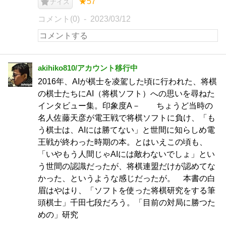
★57
ナイス
コメント(0)
2023/03/12
akihiko810/アカウント移行中
2016年、AIが棋士を凌駕した頃に行われた、将棋
の棋士たちにAI（将棋ソフト）への思いを尋ねた
インタビュー集。印象度A－ ちょうど当時の
名人佐藤天彦が電王戦で将棋ソフトに負け、「も
う棋士は、AIには勝てない」と世間に知らしめ電
王戦が終わった時期の本。とはいえこの頃も、
「いやもう人間じゃAIには敵わないでしょ」とい
う世間の認識だったが、将棋連盟だけが認めてな
かった、というような感じだったが。 本書の白
眉はやはり、「ソフトを使った将棋研究をする筆
頭棋士」千田七段だろう。「目前の対局に勝つた
めの」研究