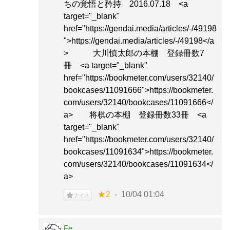
ちの覚悟と矜持 2016.07.18 <a
target="_blank"
href="https://gendai.media/articles/-/49198
">https://gendai.media/articles/-/49198</a
> 大川慎太郎の本棚 登録冊数7
冊 <a target="_blank"
href="https://bookmeter.com/users/32140/
bookcases/11091666">https://bookmeter.
com/users/32140/bookcases/11091666</
a> 将棋の本棚 登録冊数33冊 <a
target="_blank"
href="https://bookmeter.com/users/32140/
bookcases/11091634">https://bookmeter.
com/users/32140/bookcases/11091634</
a>
★2
10/04 01:04
ナイス
Fe