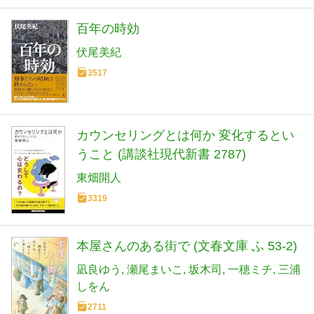
百年の時効
伏尾美紀
3517
カウンセリングとは何か 変化するとい
うこと (講談社現代新書 2787)
東畑開人
3319
本屋さんのある街で (文春文庫 ふ 53-2)
凪良ゆう
瀬尾まいこ
坂木司
一穂ミチ
三浦
しをん
2711