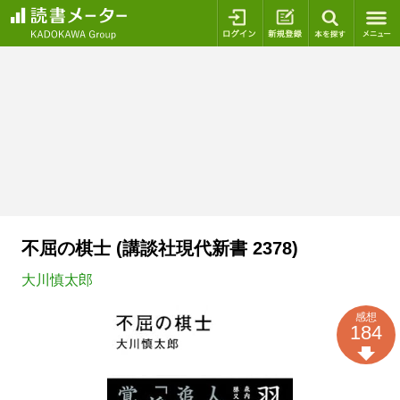
ログイン
新規登録
本を探
不屈の棋士 (講談社現代新書 2378)
大川慎太郎
感想
184