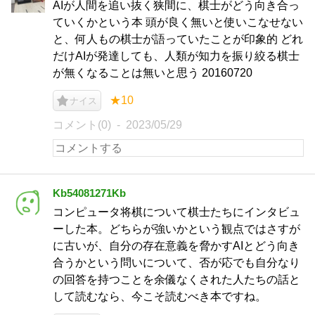
AIが人間を追い抜く狭間に、棋士がどう向き合っ
ていくかという本 頭が良く無いと使いこなせない
と、何人もの棋士が語っていたことが印象的 どれ
だけAIが発達しても、人類が知力を振り絞る棋士
が無くなることは無いと思う 20160720
★10
ナイス
コメント(0)
2023/05/29
Kb54081271Kb
コンピュータ将棋について棋士たちにインタビュ
ーした本。どちらが強いかという観点ではさすが
に古いが、自分の存在意義を脅かすAIとどう向き
合うかという問いについて、否が応でも自分なり
の回答を持つことを余儀なくされた人たちの話と
して読むなら、今こそ読むべき本ですね。