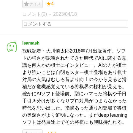
★4
ナイス
コメント(0)
2023/04/18
Isamash
観戦記者・大川慎太郎2016年7月出版著作。ソフ
トの強さが認識されたてきた時代でAIに関する意
識を何人かの棋士にインタビュー。AIの方が棋士
より強いことは自明もスター棋士登場もあり棋士
対局の人気はむしろ昔より向上の今から見ると滑
稽だが危機感覚えている将棋界の様相が見える。
確かにAIソフト登場前、型にハマった将棋や千日
手引き分けが多くなりプロ対局がつまらなかった
時代を思い出した。指摘あった通りAI登場で将棋
の奥深さがより鮮明になった。まだdeep learning
ソフトは発展途上でその将棋にも興味持たれる。