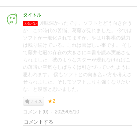
タイトル
興味深かったです。ソフトとどう向き合う
ネタバレ
か、この時代の苦悩、葛藤が見れました。 今では
ソフトが一般化されてますが、やはり将棋の魅力
は残り続けている。これは喜ばしい事です。 そし
て藤井七冠の存在の大きさに本書を読み実感させ
られました。彼のようなスターが現れなければこ
の薄暗い空気をしばらくは引きづっていたように
思われます。 僕もソフトとの向き合い方を考えさ
せられました。そしてソフトよりも強くなりたい
な、と漠然と思いました。
★2
ナイス
コメント(0)
2025/05/10