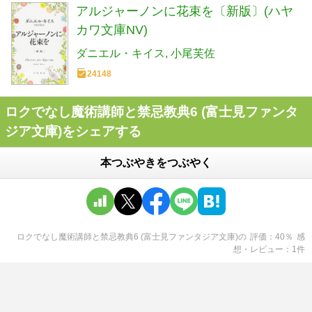
アルジャーノンに花束を〔新版〕(ハヤ
カワ文庫NV)
ダニエル・キイス
小尾芙佐
24148
ロクでなし魔術講師と禁忌教典6 (富士見ファンタ
ジア文庫)をシェアする
本つぶやきをつぶやく
ロクでなし魔術講師と禁忌教典6 (富士見ファンタジア文庫)
の
評価
40
％
感
想・レビュー
1
件