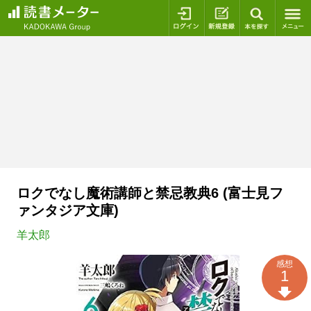
ログイン
新規登録
本を探
ロクでなし魔術講師と禁忌教典6 (富士見フ
ァンタジア文庫)
羊太郎
感想
1