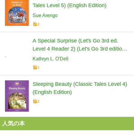
Tales Level 5) (English Edition)
Sue Arengo
2
A Special Surprise (Let's Go 3rd ed.
Level 4 Reader 2) (Let's Go 3rd edition)
(English Edition)
Kathryn L. O'Dell
1
Sleeping Beauty (Classic Tales Level 4)
(English Edition)
2
人気の本