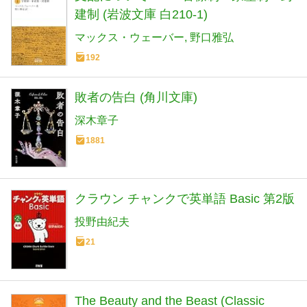
建制 (岩波文庫 白210-1)
マックス・ウェーバー
野口雅弘
192
敗者の告白 (角川文庫)
深木章子
1881
クラウン チャンクで英単語 Basic 第2版
投野由紀夫
21
The Beauty and the Beast (Classic