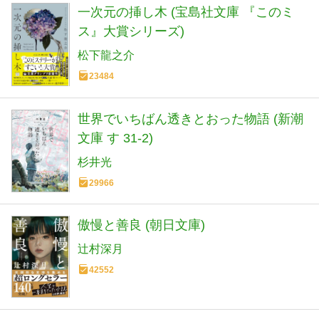
一次元の挿し木 (宝島社文庫 『このミ
ス』大賞シリーズ)
松下龍之介
23484
世界でいちばん透きとおった物語 (新潮
文庫 す 31-2)
杉井光
29966
傲慢と善良 (朝日文庫)
辻村深月
42552