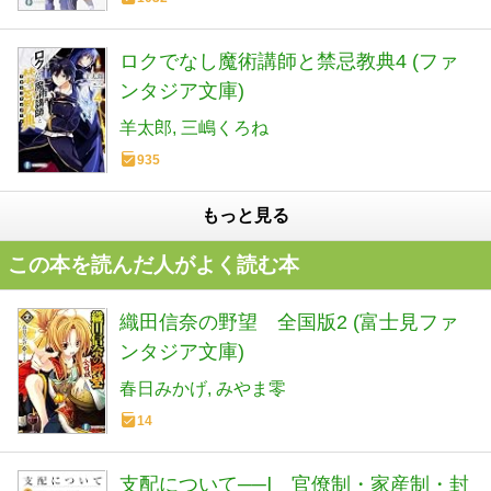
ロクでなし魔術講師と禁忌教典4 (ファ
ンタジア文庫)
羊太郎
三嶋くろね
935
もっと見る
この本を読んだ人がよく読む本
織田信奈の野望 全国版2 (富士見ファ
ンタジア文庫)
春日みかげ
みやま零
14
支配について──Ⅰ 官僚制・家産制・封