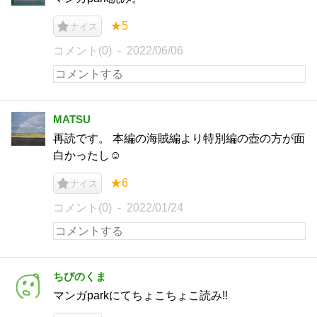
★5
ナイス
コメント(0)
2022/06/06
MATSU
再読です。 本編の海賊編より特別編の壺の方が面
白かったし☺️
★6
ナイス
コメント(0)
2022/01/24
ちびのくま
マンガparkにてちょこちょこ読み‼️