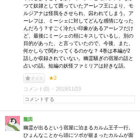
つて奴隷として囲っていたアーレフ王により、モ
ルジアナは怪我をさせられ、囚われてしまう。ア
ーレフは、ミーシェに対してどんな感情になった
んだろう？すごく冷たい印象があるアーレフだけ
ど、最後にミーシェの頬にキスしているし、別の
目的があった、と言っていたので、今後、また、
何かしらで関わってくるのかな？ 4巻は本編が2
話しか収録されていない。幽霊騒ぎの宿屋の話と
占いの話。短編の妖怪ファミリアは好きな話。
★2
ナイス
コメント(0)
2019/11/23
龍田
幽霊が出るという宿屋に泊まるカルム王子一行。
ひょんなことから頭にツボが嵌まったカルムが面