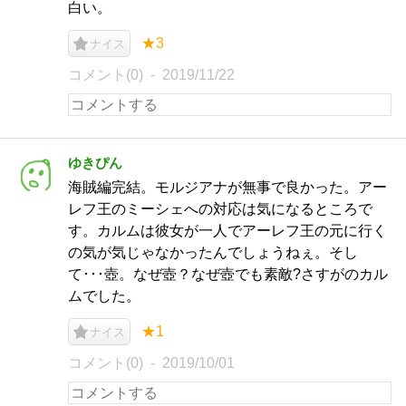
白い。
★3
ナイス
コメント(0)
2019/11/22
ゆきぴん
海賊編完結。モルジアナが無事で良かった。アー
レフ王のミーシェへの対応は気になるところで
す。カルムは彼女が一人でアーレフ王の元に行く
の気が気じゃなかったんでしょうねぇ。そし
て･･･壺。なぜ壺？なぜ壺でも素敵?さすがのカル
ムでした。
★1
ナイス
コメント(0)
2019/10/01