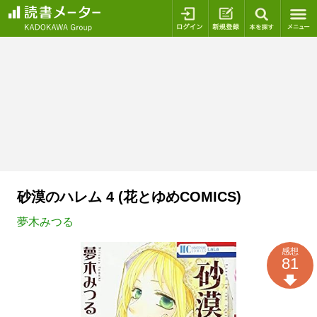
ログイン
新規登録
本を探
砂漠のハレム 4 (花とゆめCOMICS)
夢木みつる
感想
81