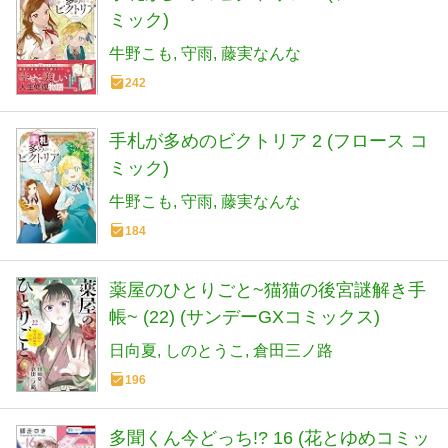
ミック)
牛野こも
守雨
藤実なんな
242
手札が多めのビクトリア 2 (フロース コ
ミック)
牛野こも
守雨
藤実なんな
184
薬屋のひとりごと~猫猫の後宮謎解き手
帳~ (22) (サンデーGXコミックス)
日向夏
しのとうこ
倉田三ノ路
196
多聞くん今どっち!? 16 (花とゆめコミッ