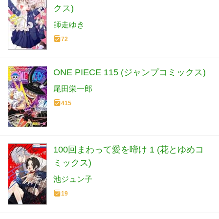
クス)
師走ゆき
72
ONE PIECE 115 (ジャンプコミックス)
尾田栄一郎
415
100回まわって愛を啼け 1 (花とゆめコ
ミックス)
池ジュン子
19