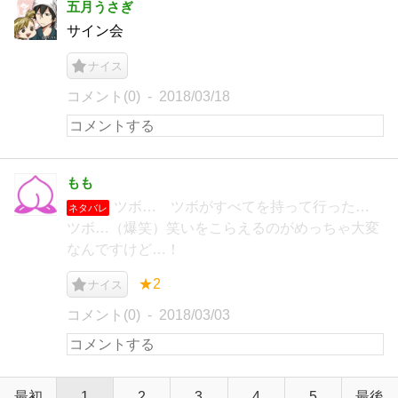
五月うさぎ
サイン会
ナイス
コメント(0)
2018/03/18
もも
ツボ… ツボがすべてを持って行った…
ネタバレ
ツボ…（爆笑）笑いをこらえるのがめっちゃ大変
なんですけど…！
★2
ナイス
コメント(0)
2018/03/03
最初
1
2
3
4
5
最後