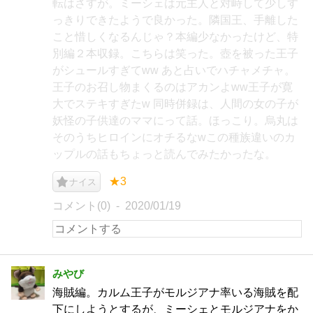
転はさすが。ミーシェは元主人と対峙して少しす
っきりできたようで良かった。隣国王、手離した
こと惜しくなるんじゃ？本編少なかったけど、特
別編２本収録。こちらは笑った。壺を被った王子
がシュールすぎてww あと占いでハチャメチャ。
王子のお召し物まくるのはアカンよww王子が寛
大でステキすぎたw 同時併録は、人間の女の子が
妖怪の子供達のママにって話。ほっこり。烏丸は
そのうちヒロインにオチるなwこの種族違いのカ
ップルの話もちょっと読んでみたかったな。
★3
ナイス
コメント(0)
2020/01/19
みやび
海賊編。カルム王子がモルジアナ率いる海賊を配
下にしようとするが、ミーシェとモルジアナをか