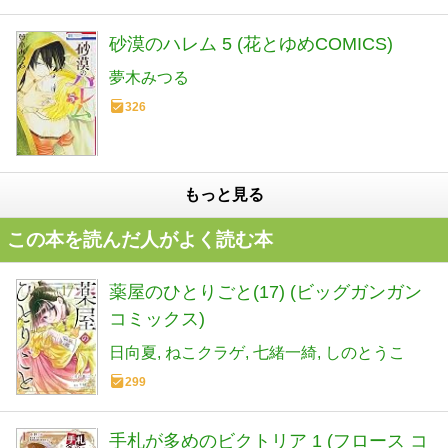
砂漠のハレム 5 (花とゆめCOMICS)
夢木みつる
326
もっと見る
この本を読んだ人がよく読む本
薬屋のひとりごと(17) (ビッグガンガン
コミックス)
日向夏
ねこクラゲ
七緒一綺
しのとうこ
299
手札が多めのビクトリア 1 (フロース コ