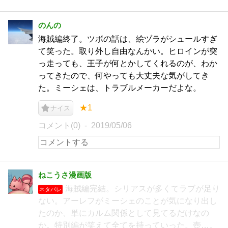
のんの
海賊編終了。ツボの話は、絵ヅラがシュールすぎ
て笑った。取り外し自由なんかい。ヒロインが突
っ走っても、王子が何とかしてくれるのが、わか
ってきたので、何やっても大丈夫な気がしてき
た。ミーシェは、トラブルメーカーだよな。
★1
ナイス
コメント(0)
2019/05/06
ねこうさ漫画版
海賊編完結。シリアスが多くてラブが足り
ネタバレ
ない。アーレフがミーシェのことが気になり出し
たのか、単にカルム関係として見てるだけなの
か。特別編が笑えて全てを持っていった。壺…。