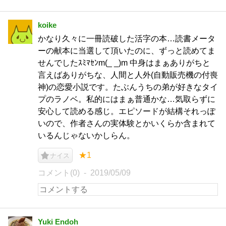
koike
かなり久々に一冊読破した活字の本…読書メータ
ーの献本に当選して頂いたのに、ずっと読めてま
せんでしたｽﾐﾏｾﾝm(_ _)m 中身はまぁありがちと
言えばありがちな、人間と人外(自動販売機の付喪
神)の恋愛小説です。たぶんうちの弟が好きなタイ
プのラノベ。私的にはまぁ普通かな…気取らずに
安心して読める感じ。エピソードが結構それっぽ
いので、作者さんの実体験とかいくらか含まれて
いるんじゃないかしらん。
★1
ナイス
コメント(0)
2019/05/09
Yuki Endoh