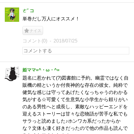
ㄜ˝ コ
単巻だし万人にオススメ！
ナイス
コメント(0)
2018/07/25
姫ママ=^・ω・^=
題名に惹かれて(?)図書館に予約。幽霊ではなく自
販機の精というか付喪神的な存在の彼女。純粋で
健気な感じは守ってあげたくなっちゃうのわかる
気がする☆可愛くて生意気な小学生から頼りがい
のある男性へと成長し、素敵なハッピーエンドを
迎えるストーリーは甘々な恋物語が苦手な私でも
サラっと読めました♪ホンワカ系だったからか
な？文体も凄く好きだったので他の作品も読んで