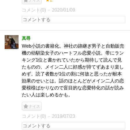
ナイス
コメント(0)
2020/01/09
真尋
Web小説の書籍化。神社の跡継ぎ男子と自動販売
機の幼馴染女子のハートフル恋愛小説。帯にラン
キング1位と書かれていたから期待して読んで見
たものの、メイン二人に好感が持てずあまり楽し
めず。読了者数が1位の割に何故と思ったが献本
効果のせいとは。話のほとんどがメイン二人の恋
愛模様ばかりなので盲目的な恋愛特化の話が読み
たい人は楽しめるかも。
ナイス
コメント(0)
2019/07/23