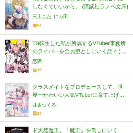
しなくていいから。 (講談社ラノベ文庫)
三上こた
にわ田
62
TS転生した私が所属するVTuber事務所
のライバーを全員堕としにいく話 4 (HJ
文庫 こ 08-01-04)
恋狸
35
クラスメイトをプロデュースして、世
界一かわいい人気VTuberに育て上げる
まで 1 (HJ文庫 い 07-01-01)
井坂つくる
53
ド天然魔王、「魔王」を倒しにいく