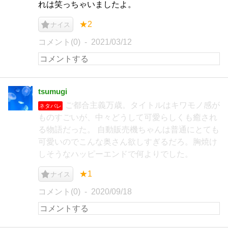
れは笑っちゃいましたよ。
★2
ナイス
コメント(0)
2021/03/12
tsumugi
ご都合主義万歳。タイトルはキワモノ感が
ネタバレ
ものすごいが、中々どうして可愛らしくも癒され
る物語だった。 自動販売機ちゃんは普通にとても
可愛いのでこんな奥さん欲しすぎるだろ。胸焼け
しそうなハッピーエンドで何よりでした。
★1
ナイス
コメント(0)
2020/09/18