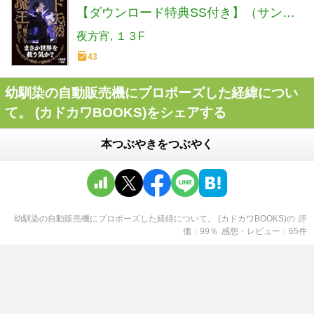
【ダウンロード特典SS付き】（サンク
チュアリ出版）
夜方宵
１３F
43
幼馴染の自動販売機にプロポーズした経緯につい
て。 (カドカワBOOKS)をシェアする
本つぶやきをつぶやく
幼馴染の自動販売機にプロポーズした経緯について。 (カドカワBOOKS)
の
評
価
99
％
感想・レビュー
65
件