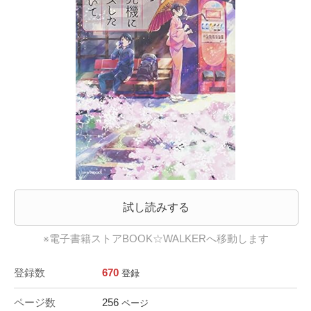
試し読みする
※電子書籍ストアBOOK☆WALKERへ移動します
登録数
670
登録
ページ数
256
ページ