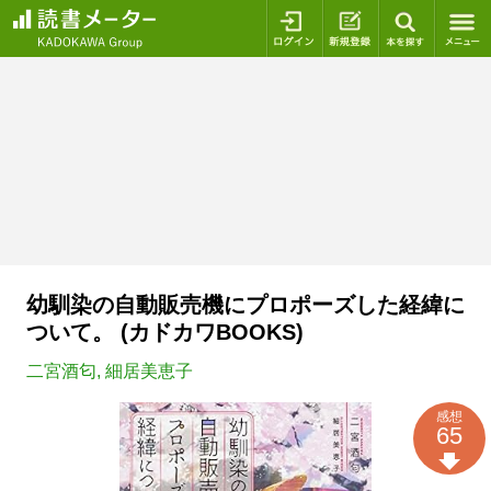
ログイン
新規登録
本を探
幼馴染の自動販売機にプロポーズした経緯に
ついて。 (カドカワBOOKS)
二宮酒匂
,
細居美恵子
感想
65