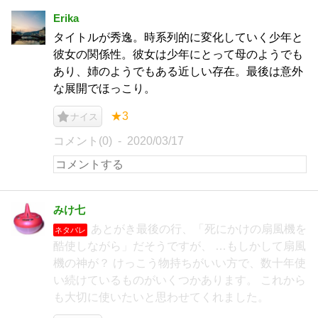
Erika
タイトルが秀逸。時系列的に変化していく少年と
彼女の関係性。彼女は少年にとって母のようでも
あり、姉のようでもある近しい存在。最後は意外
な展開でほっこり。
★3
ナイス
コメント(0)
2020/03/17
みけ七
あとがき最後の行、「死にかけの扇風機を
ネタバレ
酷使しながら」だそうですが、 …もしかして扇風
機の神が？ けっこう物持ちがいい方で、数十年使
い続けているものがいくつかあります。 これから
も大切に使いたいと思わせてくれました。