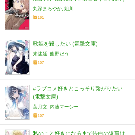
丸深まろやか
姐川
161
歌姫を殺したい (電撃文庫)
来述延
熊野だう
107
#ラブコメ好きとこっそり繋がりたい
(電撃文庫)
葉月文
内藤マーシー
107
私のこと好きになるまで告白の返事は