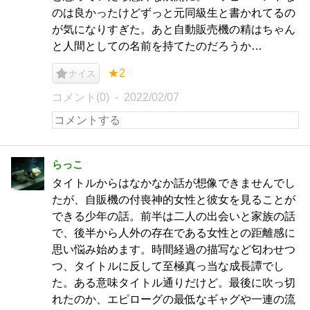
のは良かったけどずっと元同級生と書かれてるの
が気になりすぎた。あと自動販売機の精はちゃん
と人間としての名前を持てたのだろうか…
★2
ナイス
コメント(0)
2022/02/07
らっこ
タイトルからはなかなか話が想像できませんでし
たが、自販機の付喪神的女性と彼女を見ることが
できる少年の話。前半は二人の出会いと家族の話
で、後半から人外の存在である女性との距離感に
思い悩み始めます。時間経過の描写など匂わせつ
つ、タイトルに反して至極真っ当な成長譚でし
た。ある意味タイトル通りだけど。最後に吹っ切
れたのか、エピローグの最低なギャグや一連の流