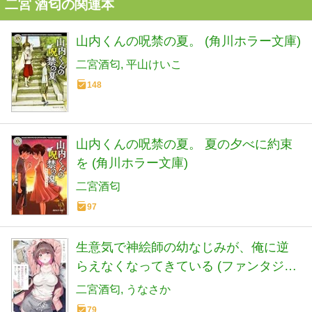
二宮 酒匂の関連本
山内くんの呪禁の夏。 (角川ホラー文庫)
二宮酒匂
平山けいこ
148
山内くんの呪禁の夏。 夏の夕べに約束
を (角川ホラー文庫)
二宮酒匂
97
生意気で神絵師の幼なじみが、俺に逆
らえなくなってきている (ファンタジア
文庫)
二宮酒匂
うなさか
79