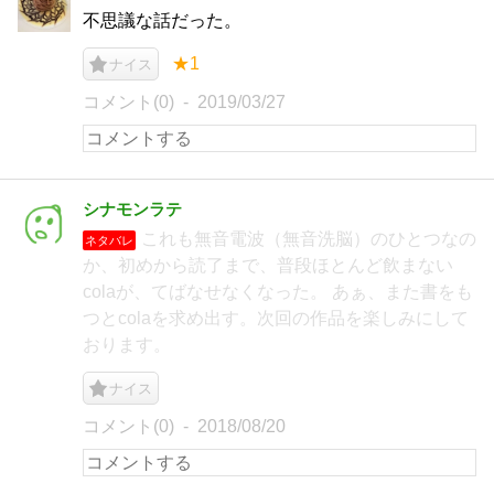
不思議な話だった。
★1
ナイス
コメント(0)
2019/03/27
シナモンラテ
これも無音電波（無音洗脳）のひとつなの
ネタバレ
か、初めから読了まで、普段ほとんど飲まない
colaが、てばなせなくなった。 あぁ、また書をも
つとcolaを求め出す。次回の作品を楽しみにして
おります。
ナイス
コメント(0)
2018/08/20