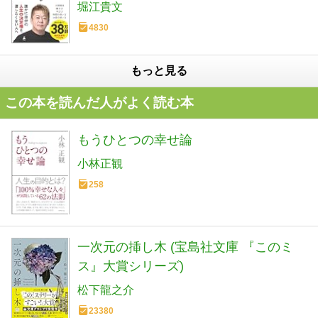
堀江貴文
4830
もっと見る
この本を読んだ人がよく読む本
もうひとつの幸せ論
小林正観
258
一次元の挿し木 (宝島社文庫 『このミ
ス』大賞シリーズ)
松下龍之介
23380