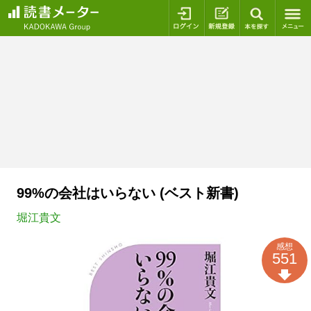
ログイン
新規登録
本を探
99%の会社はいらない (ベスト新書)
堀江貴文
感想
551