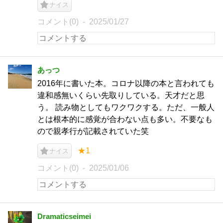
ナイス
コメント(0)
2025/01/27
あっつ
2016年に書いた本。コロナ以降の本と言われても
違和感無いくらい先取りしている。天才だと思
う。 読み物としてもワクワクする。ただ、一般人
とは根本的に感覚が合わない点も多い。不要なも
ので親孝行が記載されていた笑
★1
ナイス
コメント(0)
2025/01/06
Dramaticseimei