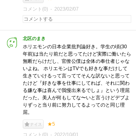
コメント(0)
2023/02/07
北区のまき
ホリエモンの日本企業批判論好き。学生の頃(30
年前)は当たり前だと思ってたけど実際に働いたら
無断だらけだし、官僚公僕は全体の奉仕者じゃな
いよね。 ホリエモンはTVでも好きな事だけして
生きていけるって言っててそんな訳ないと思って
たけど『好きな事を仕事にしてれば、それに関わ
る嫌な事は喜んで我慢出来るでしょ』という理屈
だった。美人が何もしてな〜いと言うけどデブよ
りずっと当り前に努力してるよってのと同じ理
屈。
★5
ナイス
コメント(0)
2022/10/01