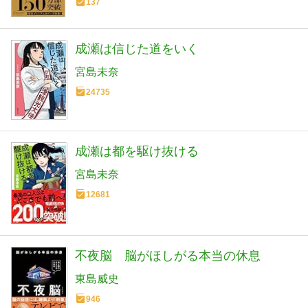
137
成瀬は信じた道をいく
宮島未奈
24735
成瀬は都を駆け抜ける
宮島未奈
12681
不夜脳 脳がほしがる本当の休息
東島威史
946