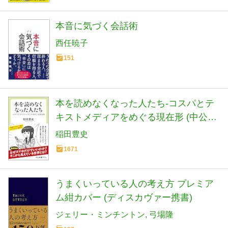
本音に気づく会話術
西任暁子
151
本を読めなくなった人たち-コスパとテ
キストメディアをめぐる現在形 (中公新
書ラクレ 861)
稲田豊史
1671
うまくいっている人の考え方 プレミア
ム紺カバー (ディスカヴァー携書)
ジェリー・ミンチントン
弓場隆