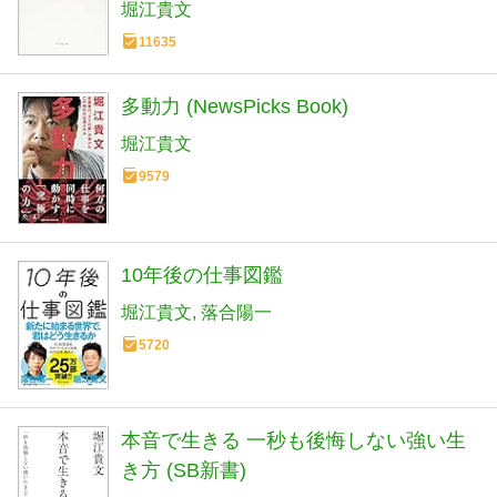
堀江貴文
11635
多動力 (NewsPicks Book)
堀江貴文
9579
10年後の仕事図鑑
堀江貴文
落合陽一
5720
本音で生きる 一秒も後悔しない強い生
き方 (SB新書)