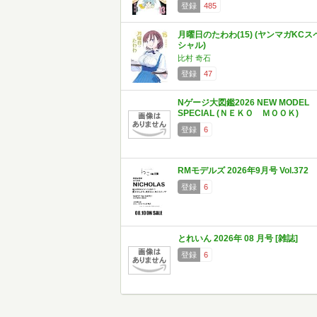
登録
485
月曜日のたわわ(15) (ヤンマガKCス
シャル)
比村 奇石
登録
47
Nゲージ大図鑑2026 NEW MODEL
SPECIAL (ＮＥＫＯ ＭＯＯＫ)
登録
6
RMモデルズ 2026年9月号 Vol.372
登録
6
とれいん 2026年 08 月号 [雑誌]
登録
6