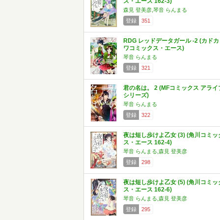
ス・エース 162-3)
森見 登美彦,琴音 らんまる
登録
351
RDG レッドデータガール -2 (カドカ
ワコミックス・エース)
琴音 らんまる
登録
321
君の名は。 2 (MFコミックス アライ
シリーズ)
琴音 らんまる
登録
322
夜は短し歩けよ乙女 (3) (角川コミッ
ス・エース 162-4)
琴音 らんまる,森見 登美彦
登録
298
夜は短し歩けよ乙女 (5) (角川コミッ
ス・エース 162-6)
琴音 らんまる,森見 登美彦
登録
295