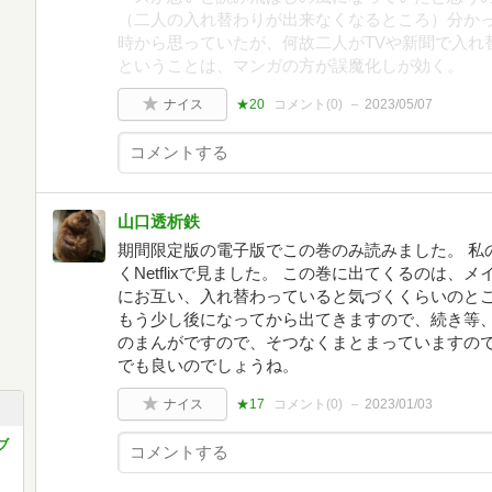
（二人の入れ替わりが出来なくなるところ）分か
時から思っていたが、何故二人がTVや新聞で入れ
ということは、マンガの方が誤魔化しが効く。
ナイス
★20
コメント(
0
)
2023/05/07
山口透析鉄
期間限定版の電子版でこの巻のみ読みました。 私
くNetflixで見ました。 この巻に出てくるのは
にお互い、入れ替わっていると気づくくらいのとこ
もう少し後になってから出てきますので、続き等、
のまんがですので、そつなくまとまっていますの
でも良いのでしょうね。
ナイス
★17
コメント(
0
)
2023/01/03
ブ