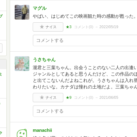
マグル
やばい、はじめてこの映画観た時の感動が甦った
ブ
ナイス
★3
コメント(
0
)
2022/05/19
うさちゃん
瀧君と三葉ちゃん。出会うことのない二人の出逢
ジャンルとしてあると思うんだけど、この作品の
ミ
と出てこないんだよねこれが。うさちゃんは入れ
わりたいな。カナダは憧れの土地だよ。三葉ちゃ
ナイス
★9
コメント(
0
)
2021/06/05
カ
manachii
ク