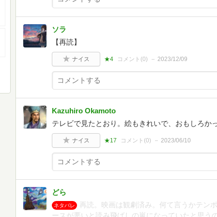
ソラ
【再読】
ナイス
★4
コメント(
0
)
2023/12/09
Kazuhiro Okamoto
テレビで見たとおり。絵もきれいで、おもしろか
ナイス
★17
コメント(
0
)
2023/06/10
どら
再読。映画は観劇済み。何て言うかテン
ネタバレ
ースが悪いと読み飛ばしの嵐になっていたと思う