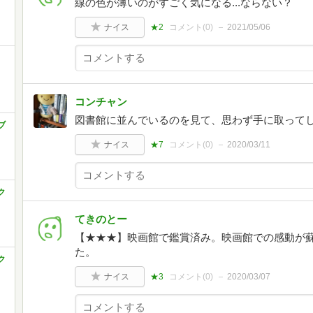
線の色が薄いのがすごく気になる...ならない？
ナイス
★2
コメント(
0
)
2021/05/06
コンチャン
図書館に並んでいるのを見て、思わず手に取って
ブ
ナイス
★7
コメント(
0
)
2020/03/11
ク
てきのとー
【★★★】映画館で鑑賞済み。映画館での感動が
た。
ク
ナイス
★3
コメント(
0
)
2020/03/07