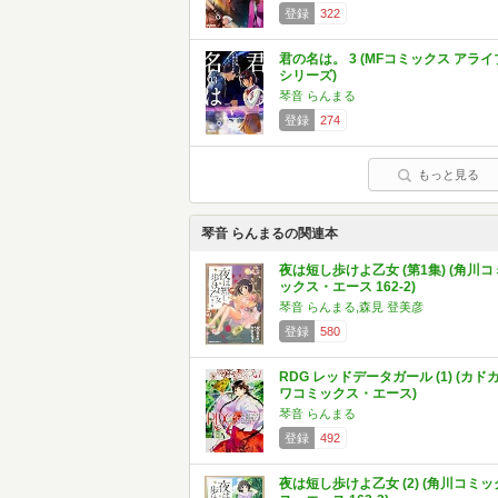
登録
322
君の名は。 3 (MFコミックス アライ
シリーズ)
琴音 らんまる
登録
274
もっと見る
琴音 らんまるの関連本
夜は短し歩けよ乙女 (第1集) (角川コ
ックス・エース 162-2)
琴音 らんまる,森見 登美彦
登録
580
RDG レッドデータガール (1) (カド
ワコミックス・エース)
琴音 らんまる
登録
492
夜は短し歩けよ乙女 (2) (角川コミッ