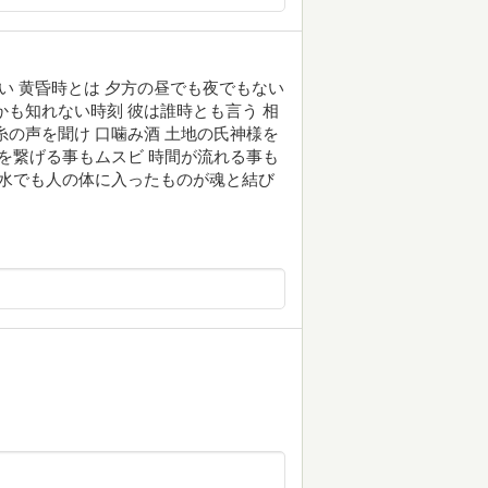
白い 黄昏時とは 夕方の昼でも夜でもない
かも知れない時刻 彼は誰時とも言う 相
糸の声を聞け 口噛み酒 土地の氏神様を
人を繋げる事もムスビ 時間が流れる事も
も水でも人の体に入ったものが魂と結び