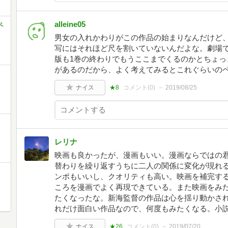
alleine05
ペ
男女の入れかわりがこの作品の始まりなんだけど
写にはそれほど尺を割いていないんだよな。劇場
版も1巻の終わりでもうここまでくるのかとちょっ
があるのだから、よく考えてみるとこれぐらいの
ナイス
★8
コメント(
0
)
2019/08/25
レリナ
映画も良かったが、漫画もいい。漫画ならではの
替わりを繰り返すうちに二人の関係に変化が現れ
ンポもいいし、クオリティも高い。映画を補完す
ころを漫画でよく再現できている。また映画をみ
たくなったな。新海監督の作品は心を揺り動かさ
れだけ面白い作品なので、何度もみたくなる。小
ナイス
★26
コメント(
0
)
2019/07/20