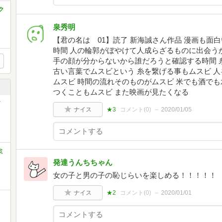
ク
泉秀明
【君の名は 01】読了 新海誠さん作品 漫画も面
時間 人の輪郭がぼやけて人成らざるものに出会う
手の顔が分からないから誰だろうと確認する時間 
古い言葉でムスビという 糸を繋げる事もムスビ 
ムスビ 時間の流れそのものがムスビ 米でも酒で
つくこともムスビ また映画が見たくなる
ナイス
★3
コメント(
0
)
2020/01/05
ミ
発達うんちちゃん
女の子と男の子の恥じらいを楽しめる！！！！！
ナイス
★2
コメント(
0
)
2020/01/01