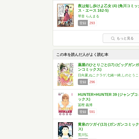
夜は短し歩けよ乙女 (4) (角川コミッ
ス・エース 162-5)
琴音 らんまる
登録
293
もっと見る
この本を読んだ人がよく読む本
薬屋のひとりごと(17) (ビッグガンガ
ンコミックス)
日向夏,ねこクラゲ,七緒一綺,しのとうこ
登録
296
HUNTER×HUNTER 39 (ジャンプコ
ックス)
冨樫 義博
登録
591
黄泉のツガイ(13) (ガンガンコミック
ス)
荒川弘