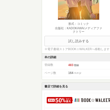
形式：コミック
出版社：KADOKAWA/メディアファ
クトリー
試し読みする
※電子書籍ストアBOOK☆WALKERへ移動します
本の詳細
登録数
483
登録
ページ数
164
ページ
書店で詳細を見る