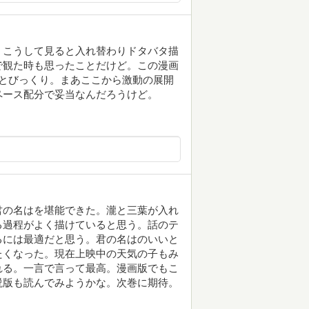
、こうして見ると入れ替わりドタバタ描
で観た時も思ったことだけど。この漫画
とびっくり。まあここから激動の展開
ペース配分で妥当なんだろうけど。
君の名はを堪能できた。瀧と三葉が入れ
る過程がよく描けていると思う。話のテ
るには最適だと思う。君の名はのいいと
たくなった。現在上映中の天気の子もみ
れる。一言で言って最高。漫画版でもこ
説版も読んでみようかな。次巻に期待。