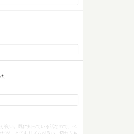
った
ポが良い。既に知っている話なので、ペ
のだが、とてもリズムが良い。切れ方も