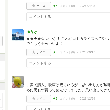
ナイス
★5
コメント(
0
)
2026/04/08
ゆうゆ
★★★★☆ いいな！ これがコミカライズってや
でももう十分いいよ！
ナイス
★3
コメント(
0
)
2024/09/17
hr
古書で購入。映画は観ているが、思い出し方が曖
めに思わず買って読んでしまった。思い出してき
ナイス
★2
コメント(
0
)
2023/12/29