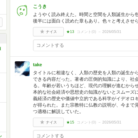
こうき
ようやく読み終えた。時間と空間を人類誕生から
後半には面白く読めた章もあり。色々と考えさせ
ナイス
★13
コメント(
0
)
2026/05/31
類
take
タイトルに相違なく、人類の歴史を人類の誕生か
できる内容だった。著者の圧倒的知識により、社
る。年齢が若いうちほど、現代の理解が進むから
本的な社会経済や思想史の知識がないとスムーズ
義経済の歴史や価値中立的である科学がイデオロ
が得られた。また宗教特に仏教の説明が、今まで
つ適格に解説していた。
ナイス
★15
コメント(
0
)
2026/05/31
ピ