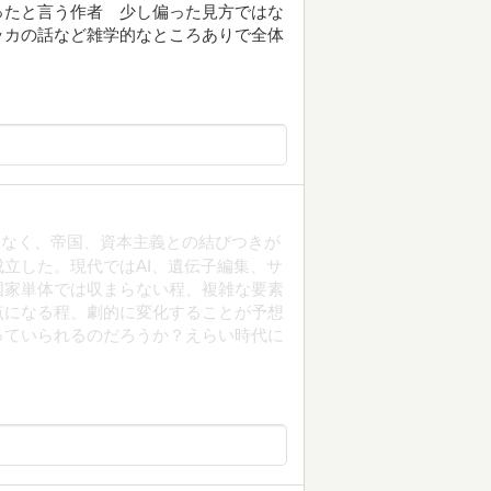
ったと言う作者 少し偏った見方ではな
ッカの話など雑学的なところありで全体
はなく、帝国、資本主義との結びつきが
立した。現代ではAI、遺伝子編集、サ
国家単体では収まらない程、複雑な要素
点になる程、劇的に変化することが予想
っていられるのだろうか？えらい時代に