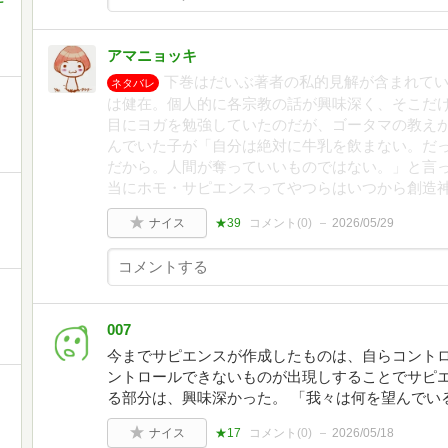
アマニョッキ
下巻はだいぶ著者の私的見解が含まれて
ネタバレ
は健在。個人的に各宗教の話が興味深く、そこだ
目にヨガを勉強していたのだが、ゴータマの教え
んでいた子が「自分は絶対に牛乳を飲まない。だ
だから。人間が奪っていいものではない。」と言
当にホモ・サピエンスってやつらはいつから創造
ナイス
★39
コメント(
0
)
2026/05/29
007
今までサピエンスが作成したものは、自らコント
ントロールできないものが出現しすることでサピ
る部分は、興味深かった。 「我々は何を望んでい
ナイス
★17
コメント(
0
)
2026/05/18