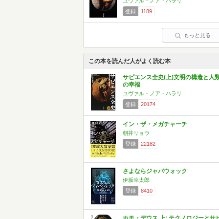
ユヴァル・ノア・ハラリ
登録
1189
もっと見る
この本を読んだ人がよく読む本
サピエンス全史(上)文明の構造と人
の幸福
ユヴァル・ノア・ハラリ
登録
20174
イン・ザ・メガチャーチ
朝井リョウ
登録
22182
さよならジャバウォック
伊坂幸太郎
登録
8410
ホモ・デウス 上: テクノロジーとサ