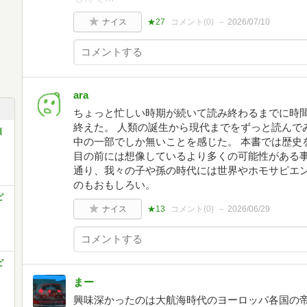
ナイス
★27
コメント(
0
)
2026/07/10
ara
ちょっと忙しい時期が続いて読み終わるまでに時
終えた。 人類の誕生から現代までをずっと読んで
類
中の一部でしか無いことを感じた。 本書では歴史
目の前には想像しているより多くの可能性がある
通り、我々の子や孫の時代には世界やホモサピエ
のもおもしろい。
ピ
ナイス
★13
コメント(
0
)
2026/06/29
ピ
まー
興味深かったのは大航海時代のヨーロッパ各国の