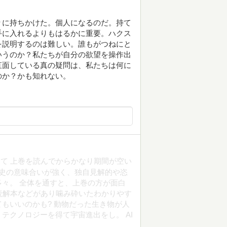
々に持ちかけた。個人になるのだ。持て
手に入れるよりもはるかに重要。ハクス
を説明するのは難しい。誰もがつねにと
いうのか？私たちが自分の欲望を操作出
直面している真の疑問は、私たちは何に
のか？かも知れない。
て 上巻を読んでからかなり期間が空い
歴史の意味合いが強く、独自見解的や恣
々。 全体を通すと、上巻の方が面白
eや読解本などがあり噛み砕いたわかりやす
もいいのかも? 動物だった生き物が人
テクノロジーを得て宇宙進出をし。 AI