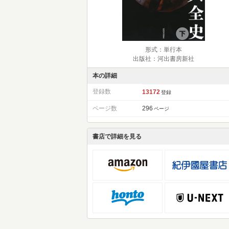
形式：単行本
出版社：河出書房新社
本の詳細
登録数
13172
登録
ページ数
296
ページ
書店で詳細を見る