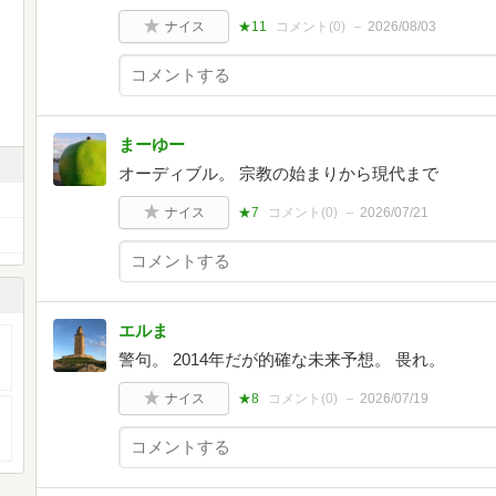
ナイス
★11
コメント(
0
)
2026/08/03
まーゆー
オーディブル。 宗教の始まりから現代まで
ナイス
★7
コメント(
0
)
2026/07/21
エルま
警句。 2014年だが的確な未来予想。 畏れ。
ナイス
★8
コメント(
0
)
2026/07/19