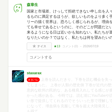
森章生
国家と市場差、けっして拒絶できない申し出を人
るものに満足するほうが、欲しいものをより多く
リーの描く世界は、恐ろしく感じられるが、理由
ても幸せであるというのに、そのどこが問題だと
来るようになる日は近いかも知れない。私たちが
なりたいのか？ではなく、私たちは何を望みたい
ナイス
★13
コメント(
0
)
2026/07/19
staxarax
上巻を読んだきり、下巻を読む機会を失っ
ネタバレ
てしまった。 上巻が人類の歴史側 下巻が近代の
意的な欧州の民的な、ある種肩入れしてる感じが多
かった感がある。 今時では、読む前にYouTub
い形で提供してくれるのでそういった形で理解して
になって、壊血病を克服して海を超え大陸発見し、
も得て…