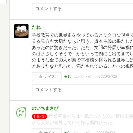
たね
学校教育での世界史をやっているとミクロな視点
見る見方も大切だなぁと思う。資本主義の果たし
あったのに驚きだった。ただ、文明の発展が幸福
のはまさしくそうで、かといって例にも出てきて
のような全ての人が薬で幸福感を得られる世界に
とおりだなと思った。満たされていることへの視
ナイス
★15
コメント(
0
)
2026/04/25
のいちまさび
産業革命からは一気だったなあ。帝国主
ネタバレ
がら人類が発展していく様は面白かった。