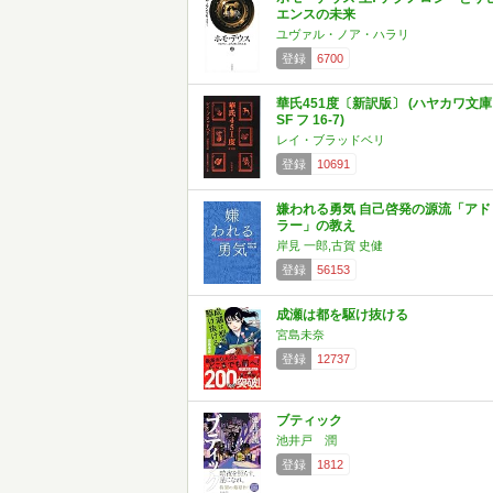
エンスの未来
ユヴァル・ノア・ハラリ
登録
6700
華氏451度〔新訳版〕 (ハヤカワ文庫
SF フ 16-7)
レイ・ブラッドベリ
登録
10691
嫌われる勇気 自己啓発の源流「アド
ラー」の教え
岸見 一郎,古賀 史健
登録
56153
成瀬は都を駆け抜ける
宮島未奈
登録
12737
ブティック
池井戸 潤
登録
1812