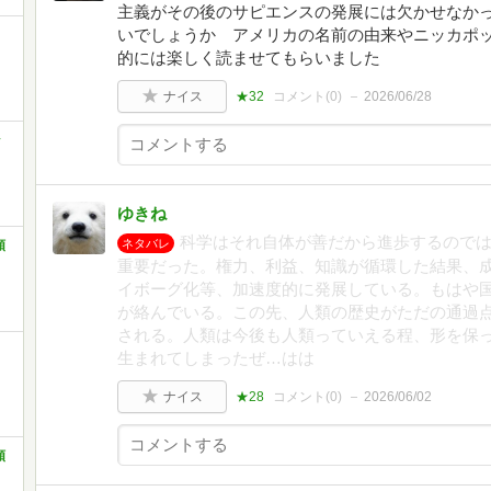
主義がその後のサピエンスの発展には欠かせなか
いでしょうか アメリカの名前の由来やニッカポ
的には楽しく読ませてもらいました
ナイス
★32
コメント(
0
)
2026/06/28
ッ
ゆきね
科学はそれ自体が善だから進歩するので
ネタバレ
類
重要だった。権力、利益、知識が循環した結果、成
イボーグ化等、加速度的に発展している。もはや
が絡んでいる。この先、人類の歴史がただの通過
される。人類は今後も人類っていえる程、形を保
生まれてしまったぜ…はは
ナイス
★28
コメント(
0
)
2026/06/02
類