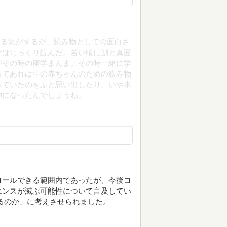
いる気がするが、読み物としての面白さ
けはじっくり読んだ。若い頃に割と真面
がその時の座学まんま。その時一緒に学
ってあれは牛の赤ちゃんのための飲み物
っていたのをふと思い出したり。いや本
神になったんでしょうね。
ロールできる範囲内であったが、今後コ
エンスが滅ぶ可能性について言及してい
るのか」に考えさせられました。