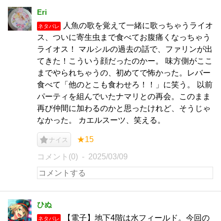
Eri
人魚の歌を覚えて一緒に歌っちゃうライオ
ネタバレ
ス、ついに寄生虫まで食べてお腹痛くなっちゃう
ライオス！ マルシルの過去の話で、ファリンが出
てきた！こういう顔だったのかー。 味方側がここ
までやられちゃうの、初めてで怖かった。レバー
食べて「他のとこも食わせろ！！」に笑う。 以前
パーティを組んでいたナマリとの再会。このまま
再び仲間に加わるのかと思ったけれど、そうじゃ
なかった。 カエルスーツ、笑える。
★15
ナイス
コメント(0)
2025/03/09
ひぬ
【電子】地下4階は水フィールド。今回の
ネタバレ