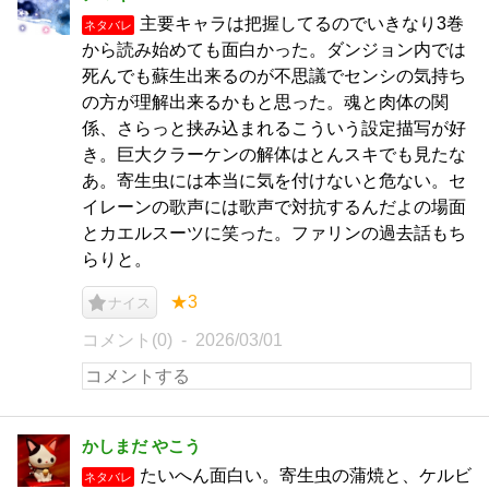
主要キャラは把握してるのでいきなり3巻
ネタバレ
から読み始めても面白かった。ダンジョン内では
死んでも蘇生出来るのが不思議でセンシの気持ち
の方が理解出来るかもと思った。魂と肉体の関
係、さらっと挟み込まれるこういう設定描写が好
き。巨大クラーケンの解体はとんスキでも見たな
あ。寄生虫には本当に気を付けないと危ない。セ
イレーンの歌声には歌声で対抗するんだよの場面
とカエルスーツに笑った。ファリンの過去話もち
らりと。
★3
ナイス
コメント(0)
2026/03/01
かしまだ やこう
たいへん面白い。寄生虫の蒲焼と、ケルビ
ネタバレ