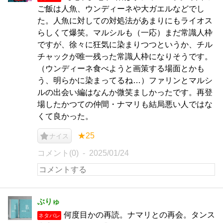
ご飯は人魚、ウンディーネや大ガエルなどでし
た。人魚に対しての対処法があまりにもライオス
らしくて爆笑。マルシルも（一応）まだ常識人枠
ですが、徐々に狂気に染まりつつというか、チル
チャックが唯一残った常識人枠になりそうです。
（ウンディーネ食べようと画策する場面とかも
う、明らかに染まってるね…）ファリンとマルシ
ルの出会い編はなんか微笑ましかったです。再登
場したかつての仲間・ナマリも結局悪い人ではな
くて良かった。
★25
ナイス
コメント(0)
2025/01/24
ぶりゅ
何度目かの再読。ナマリとの再会。タンス
ネタバレ