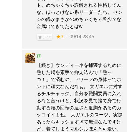
ト。めちゃくちゃ誤解される性格してん
な。ほっとけない系リーダーだわ。 セン
シの鍋がまさかのめちゃくちゃ希少？な
金属出できてたとはw
★3
09/14 23:45
ナイス
萩
【続き】ウンディーネを捕獲するために
熱した鍋を素手で抑え込んで「熱っ
つ！」で済むの、ドワーフの身体ってホ
ントに頑丈なんだなぁ。 大ガエルに対す
るチルチャック、自分を戦闘要員に入れ
るなと言うけど、状況を見て捨て身で行
動する頭の回転の速さと度胸があるのカ
ッコイイよね。 大ガエルのスーツ、実際
あったらキッショすぎて無理なんですけ
ど、着てしまうマルシルほんと可愛い。