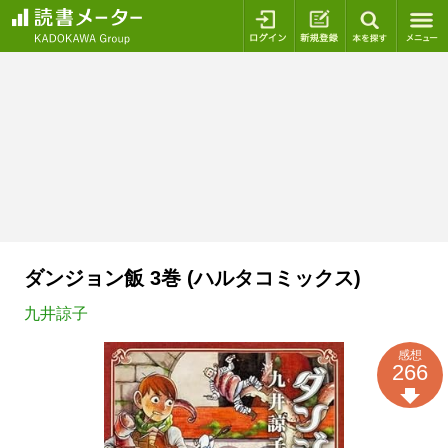
ログイン
新規登録
本を探
ダンジョン飯 3巻 (ハルタコミックス)
九井諒子
感想
266