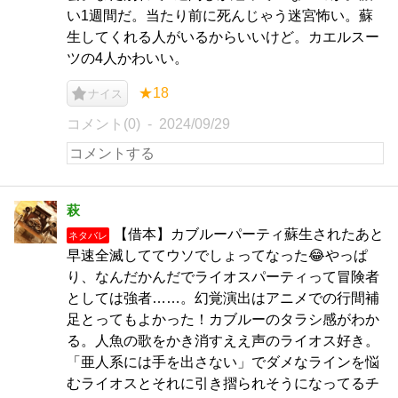
い1週間だ。当たり前に死んじゃう迷宮怖い。蘇
生してくれる人がいるからいいけど。カエルスー
ツの4人かわいい。
★18
ナイス
コメント(0)
2024/09/29
萩
【借本】カブルーパーティ蘇生されたあと
ネタバレ
早速全滅しててウソでしょってなった😂やっぱ
り、なんだかんだでライオスパーティって冒険者
としては強者……。幻覚演出はアニメでの行間補
足とってもよかった！カブルーのタラシ感がわか
る。人魚の歌をかき消すええ声のライオス好き。
「亜人系には手を出さない」でダメなラインを悩
むライオスとそれに引き摺られそうになってるチ