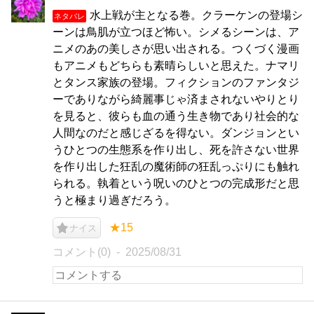
水上戦が主となる巻。クラーケンの登場シ
ネタバレ
ーンは鳥肌が立つほど怖い。シメるシーンは、ア
ニメのあの美しさが思い出される。つくづく漫画
もアニメもどちらも素晴らしいと思えた。ナマリ
とタンス家族の登場。フィクションのファンタジ
ーでありながら綺麗事じゃ済まされないやりとり
を見ると、彼らも血の通う生き物であり社会的な
人間なのだと感じざるを得ない。ダンジョンとい
うひとつの生態系を作り出し、死を許さない世界
を作り出した狂乱の魔術師の狂乱っぷりにも触れ
られる。執着という呪いのひとつの完成形だと思
うと極まり過ぎだろう。
★15
ナイス
コメント(0)
2025/08/31