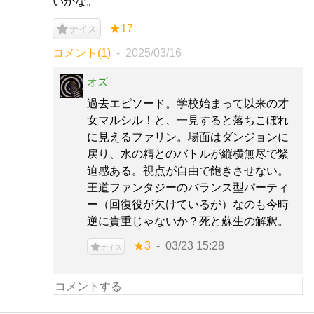
いかな。
★17
ナイス
コメント(1)
2025/03/16
オズ
過去エピソード。学校始まって以来の才
女マルシル！と、一見すると落ちこぼれ
に見えるファリン。場面はダンジョンに
戻り、水の精とのバトルが縦横無尽で緊
迫感ある。視点が自由で飽きさせない。
王道ファンタジーのバランス型パーティ
ー（回復役が欠けているが）なのも今時
逆に貴重じゃないか？死と蘇生の解釈。
★3
03/23 15:28
ナイス