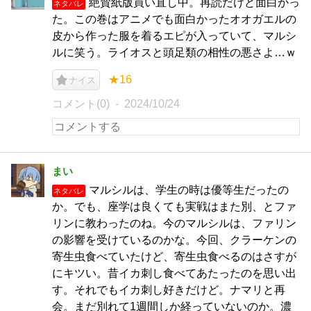
絶賛紙版買い直し中。再読だけど面白かっ
ネタバレ
た。この巻はアニメでも面白かったオオガエルの
皮から作った服を着るエピが入っていて、マルシ
ルに笑う。ライオスと頭足類の相性の悪さよ…ｗ
★16
ナイス
コメント(0)
2024/10/24
まい
マルシルは、学生の時は優等生だったの
ネタバレ
か。でも、座学は良くても実戦はまた別、とファ
リンに教わったのね。今のマルシルは、ファリン
の影響を受けているのかな。今回、クラーケンの
寄生虫食べていたけど、寄生虫食べるのはさすが
にキツい。昔イカ刺し食べてあたったのを思い出
す。それでもイカ刺し好きだけど。ナマリと再
会。まだ別れて1週間しか経っていないのか。濃