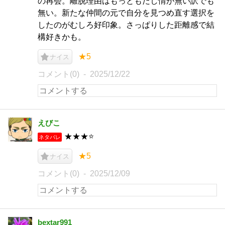
の再会。離脱理由はもっともだし情が無い訳でも
無い。新たな仲間の元で自分を見つめ直す選択を
したのがむしろ好印象。さっぱりした距離感で結
構好きかも。
★5
ナイス
コメント(0)
2025/12/22
えびこ
★★★⭐
ネタバレ
★5
ナイス
コメント(0)
2025/12/09
bextar991