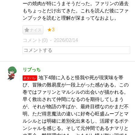
ーの焼肉が特にうまそうだった。ファリンの過去
もちょっとだけ出てきた。これを読んだ後にファ
ンブックを読むと理解が深まってなおよし。
★3
ナイス
コメント(0)
2026/02/14
リブっち
地下4階に入ると怪我や死が現実味を帯
ネタバレ
び、冒険の難易度が一段上がった感がある。この
巻ではファリンとマルシルの出会いが描かれる。
早く救出されて仲間になるのを期待してしまう
が、それが物語の半ばか、最終目標なのかまだ不
明。ただ得意魔法の違いに好奇心旺盛ムーブとマ
ルシルとは明確に差別化出来るし、活躍するポテ
ンシャルを感じる。そして元仲間であるナマリと