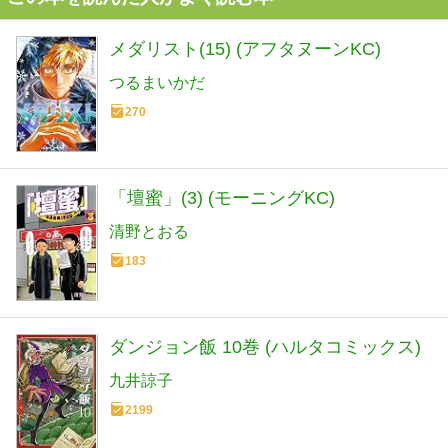
メダリスト(15) (アフタヌーンKC)
つるまいかだ
270
「壇蜜」(3) (モーニングKC)
清野とおる
183
ダンジョン飯 10巻 (ハルタコミックス)
九井諒子
2199