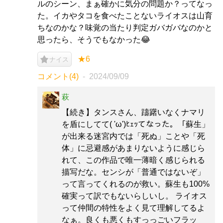
ルのシーン、まぁ確かに気分の問題か？ってなっ
た。イカやタコを食べたことないライオスは山育
ちなのかな？味覚の当たり判定ガバガバなのかと
思ったら、そうでもなかった😂
★6
ナイス
コメント(4)
2024/09/09
萩
【続き】タンスさん、躊躇いなくナマリ
を盾にしてて( 'ω')ﾋｪｯてなった。「蘇生」
が出来る迷宮内では「死ぬ」ことや「死
体」に忌避感があまりないように感じら
れて、この作品で唯一薄暗く感じられる
描写だな。センシが「普通ではないぞ」
って言ってくれるのが救い。蘇生も100%
確実って訳でもないらしいし。 ライオス
って仲間の特性をよく見て理解してるよ
なぁ。良くも悪くもすっっごいフラッ