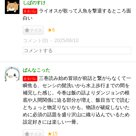
しばのすけ
ライオスが歌って人魚を撃退するところ面
ネタバレ
白い
★6
ナイス
コメント(0)
2025/06/10
ぱんなこった
三巻読み始め冒頭が前話と繋がらなくて一
ネタバレ
瞬焦る、センシの髭洗いから水上歩行までの間を
補完した感じ。今巻は飯の話よりダンジョンの根
底や人間関係に迫る部分が増え、飯目当てで読む
とちょっと物足りないかも。物語が破綻しないた
めに必須の話題を盛り沢山に織り込んでいるため
設定好きには楽しい一冊。
★15
ナイス