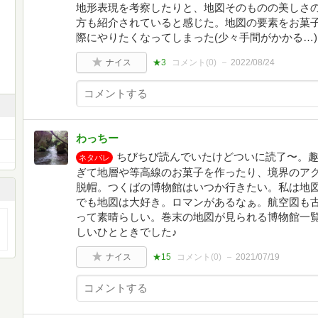
地形表現を考察したりと、地図そのものの美しさ
方も紹介されていると感じた。地図の要素をお菓
際にやりたくなってしまった(少々手間がかかる…)
ナイス
★3
コメント(
0
)
2022/08/24
わっちー
ちびちび読んでいたけどついに読了〜。
ネタバレ
ぎて地層や等高線のお菓子を作ったり、境界のア
脱帽。つくばの博物館はいつか行きたい。私は地
でも地図は大好き。ロマンがあるなぁ。航空図も
って素晴らしい。巻末の地図が見られる博物館一
しいひとときでした♪
ナイス
★15
コメント(
0
)
2021/07/19