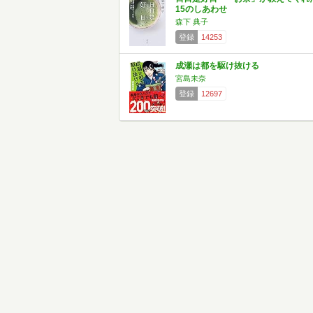
15のしあわせ
森下 典子
登録
14253
成瀬は都を駆け抜ける
宮島未奈
登録
12697