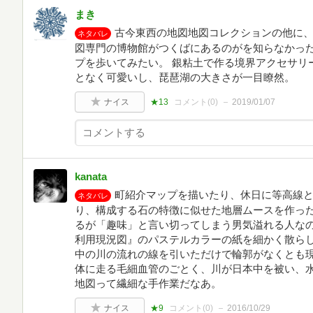
まき
古今東西の地図地図コレクションの他に、
ネタバレ
図専門の博物館がつくばにあるのがを知らなかった
プを歩いてみたい。 銀粘土で作る境界アクセサリ
となく可愛いし、琵琶湖の大きさが一目瞭然。
ナイス
★13
コメント(
0
)
2019/01/07
kanata
町紹介マップを描いたり、休日に等高線
ネタバレ
り、構成する石の特徴に似せた地層ムースを作っ
るが「趣味」と言い切ってしまう男気溢れる人なの
利用現況図』のパステルカラーの紙を細かく散らし
中の川の流れの線を引いただけで輪郭がなくとも
体に走る毛細血管のごとく、川が日本中を被い、
地図って繊細な手作業だなあ。
ナイス
★9
コメント(
0
)
2016/10/29