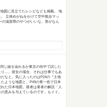
地図に見立てたレシピなども掲載。 地
。 立体めがねをかけて空中散歩マッ
ーの滋賀県のやつがいいな、形がなん
と同じ線を辿れるか東京の街中で試した
たり…。彼女の場合、それは仕事でもあ
だなと。気に入ったのはP24の『土地
たような地図と、P49の青一色で日本
現れた日本地図。後者は著者の解説「人
水の恵みを与えているのです」もイイ。