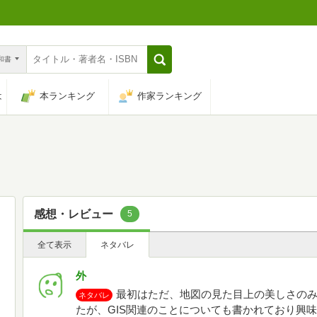
n和書
は
本ランキング
作家ランキング
感想・レビュー
5
全て表示
ネタバレ
外
最初はただ、地図の見た目上の美しさの
ネタバレ
たが、GIS関連のことについても書かれており興