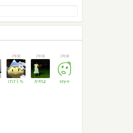
2年前
2年前
2年前
けけくち
かやは
szy-o