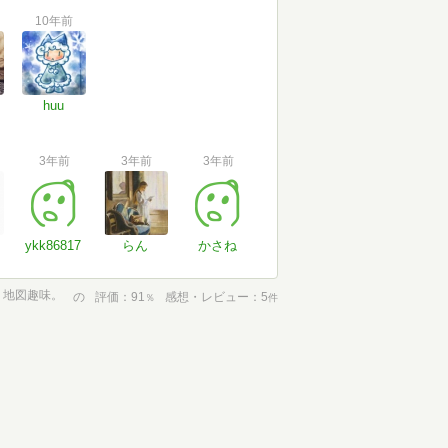
10年前
huu
3年前
3年前
3年前
ykk86817
らん
かさね
地図趣味。
の
評価
91
感想・レビュー
5
％
件