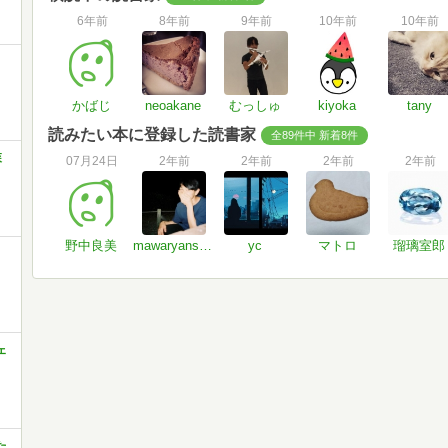
6年前
8年前
9年前
10年前
10年前
かばじ
neoakane
むっしゅ
kiyoka
tany
読みたい本に登録した読書家
全89件中 新着8件
森
07月24日
2年前
2年前
2年前
2年前
野中良美
mawaryanse619
yc
マトロ
瑠璃室郎
ェ
た