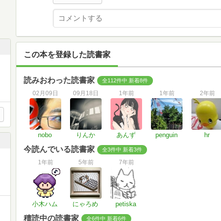
この本を登録した読書家
読みおわった読書家
全112件中 新着8件
02月09日
09月18日
1年前
1年前
2年前
nobo
りんか
あんず
penguin
hr
今読んでいる読書家
全3件中 新着3件
1年前
5年前
7年前
小木ハム
にゃろめ
petiska
積読中の読書家
全6件中 新着6件