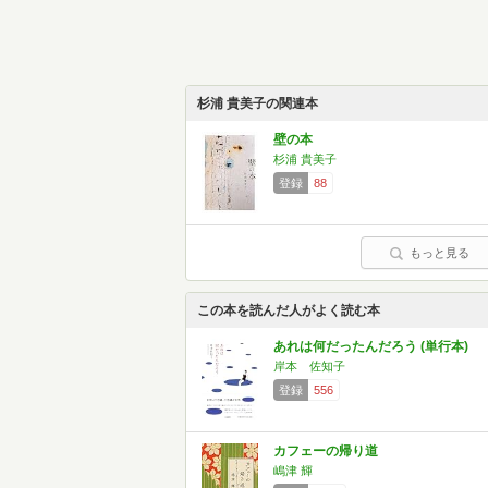
杉浦 貴美子の関連本
壁の本
杉浦 貴美子
登録
88
もっと見る
この本を読んだ人がよく読む本
あれは何だったんだろう (単行本)
岸本 佐知子
登録
556
カフェーの帰り道
嶋津 輝