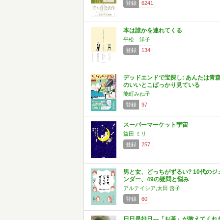
登録
6241
本は誰かを連れてくる
平松 洋子
登録
134
デッドエンドで宝探し: あんたは青
のいいとこばっかり見ている
能町みね子
登録
97
スーパーマーケット宇宙
益田 ミリ
登録
257
男と女、どっちがずるい? 10代のジ
ンダー、49の疑問と悩み
アルテイシア,太田 啓子
登録
60
日日是好日―「お茶」が教えてくれ