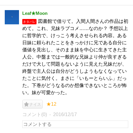
Leaf★Moon
図書館で借りて。入間人間さんの作品は初
ネタバレ
めて。これ、兄妹ラブコメ……なのか？ 予想以上
に哲学的で、けっこう考えさせられる内容。ある
日妹に頼られたことをきっかけに兄である自分に
価値を見出し、そのまま妹を中心に生きてきた主
人公。中盤までは一般的な兄妹より仲が良すぎる
だけで大して問題もないように見えた兄妹だが、
終盤で主人公は自分がどうしようもなくなってい
たことに気付く。まさに「いもーとらいふ」だっ
た。下巻がどうなるのか想像できないところが怖
い。妹が可愛かった。
★12
ナイス
コメント(0)
2016/12/17