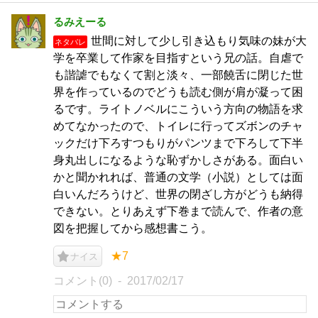
るみえーる
世間に対して少し引き込もり気味の妹が大
ネタバレ
学を卒業して作家を目指すという兄の話。自虐で
も諧謔でもなくて割と淡々、一部饒舌に閉じた世
界を作っているのでどうも読む側が肩が凝って困
るです。ライトノベルにこういう方向の物語を求
めてなかったので、トイレに行ってズボンのチャ
ックだけ下ろすつもりがパンツまで下ろして下半
身丸出しになるような恥ずかしさがある。面白い
かと聞かれれば、普通の文学（小説）としては面
白いんだろうけど、世界の閉ざし方がどうも納得
できない。とりあえず下巻まで読んで、作者の意
図を把握してから感想書こう。
★7
ナイス
コメント(0)
2017/02/17