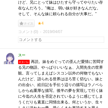
けど、兄にとって妹はひたすら守ってやりたい存
在なんだろう。"俺は、弱い妹が好きなんだな。
そして、そんな妹に頼られる自分が大事だ。"
★4
ナイス
コメント(0)
2019/04/07
スー
再読。妹をめぐっての歪んだ愛情に苦悶す
ネタバレ
る兄の物語。やっぱりいいなぁ、入間先生の世界
観。言ってしまえばシスコン以外の何物でもない
んだけど、語られる世界はほろ苦く切ない。妹と
の出会い、絵日記を手伝う辺りの描写はラノベら
しからぬ重厚な描写。後半の夢を実現して行く妹
に今迄の人生を否定されているように感じてしま
うくだりも素直に同情出来る。何というか、生々
しさに溢れた一冊。恐らくまた再読すると思う。