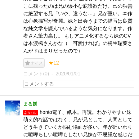
こに残ったのは兄の矮小な庇護欲だけ。己の独善
に絶望する兄「いや、違うな…」兄が重い。本作
は心象描写が奇麗。妹と出会うまでの描写は良質
な純文学を読んでいるような気分になります。作
者さん筆力高し。 もしアニメ化するなら妹のCV
は本渡楓さんかな（「可愛ければ」の桐生瑞葉さ
んがドはまりだったので）
★12
ナイス
コメント(0)
2020/01/01
まる餅
honto電子、紙本。再読。わかりやすい妹
ネタバレ
萌え的な話ではなく、兄が兄として、人間として
どう生きていくか悩む場面が多い。年が近いわり
に喧嘩らしい喧嘩もしない兄妹が不思議な感じだ