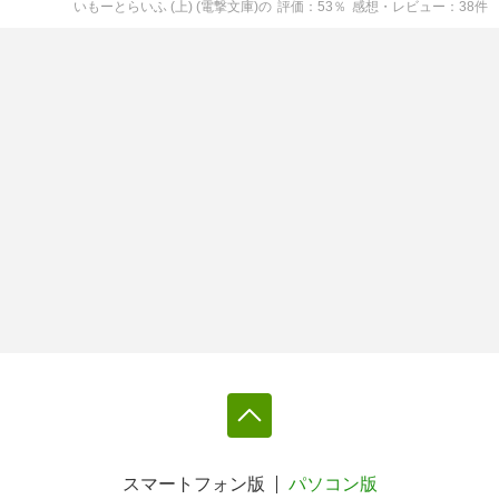
いもーとらいふ (上) (電撃文庫)
の
評価
53
％
感想・レビュー
38
件
スマートフォン版
パソコン版