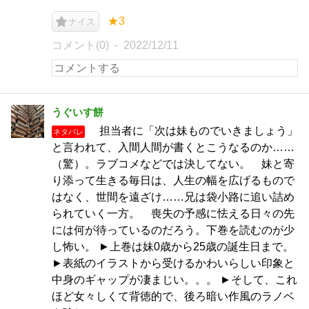
★3
ナイス
コメント(0)
2022/12/11
うぐいす餅
担当者に「次は妹ものでいきましょう」
ネタバレ
と言われて、入間人間が書くとこうなるのか……
（驚）。ラブコメなどでは決してない。 妹と寄
り添って生きる毎日は、人生の幅を広げるもので
はなく、世間を遠ざけ……兄は袋小路に追い詰め
られていく一方。 喪失の予感に怯える日々の先
には何が待っているのだろう。下巻を読むのが少
し怖い。 ►上巻は妹0歳から25歳の誕生日まで。
►表紙のイラストから受けるかわいらしい印象と
中身のギャップが凄まじい。。。 ►そして、これ
ほど女々しくて背徳的で、後ろ暗い作風のラノベ