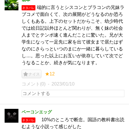
端的に言うとシスコンとブラコンの兄妹ラ
ネタバレ
ブコメで面白くて、次の展開がどうなるのか恐ろ
しくもある。上下のセットだからこそ、幼少時代
では絵日記以外ほとんど関わりが、無く妹の社会
人までとテンポ速く進んだことに驚いた。兄が大
学生になって一足先に家を出て彼女まで居たはず
なのにさらっといつのまにか一緒に暮らしている
し…。思った以上にお互いが依存していて次でど
うなることか、続きが気になります。
★12
ナイス
コメント(0)
2023/01/10
ベーコンエッグ
10%のところで断念。国語の教科書出読
ネタバレ
むような小説って感じがした