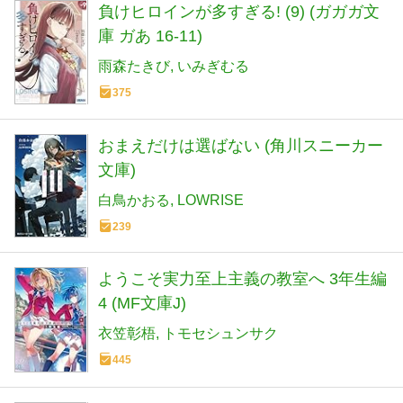
負けヒロインが多すぎる! (9) (ガガガ文
庫 ガあ 16-11)
雨森たきび
いみぎむる
375
おまえだけは選ばない (角川スニーカー
文庫)
白鳥かおる
LOWRISE
239
ようこそ実力至上主義の教室へ 3年生編
4 (MF文庫J)
衣笠彰梧
トモセシュンサク
445