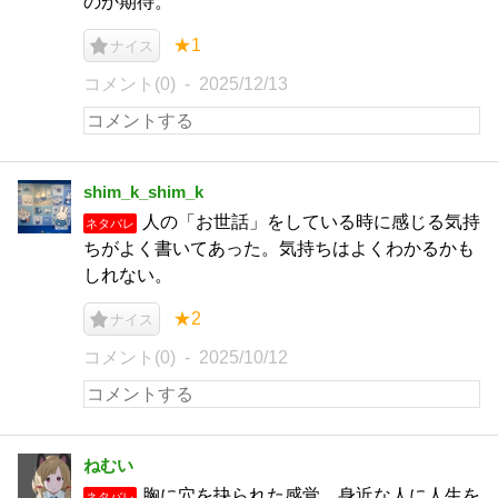
のか期待。
★1
ナイス
コメント(0)
2025/12/13
shim_k_shim_k
人の「お世話」をしている時に感じる気持
ネタバレ
ちがよく書いてあった。気持ちはよくわかるかも
しれない。
★2
ナイス
コメント(0)
2025/10/12
ねむい
胸に穴を抉られた感覚。身近な人に人生を
ネタバレ