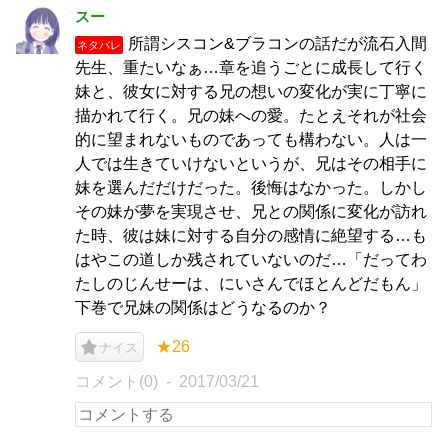
スー
所謂シスコン&ブラコンの話だが流石入間
ネタバレ
先生、重たいなぁ…章を追うごとに成長して行く
妹と、彼女に対する兄の想いの変化が実に丁寧に
描かれて行く。兄の妹への愛。たとえそれが社会
的に望まれないものであっても構わない。人は一
人では生きていけないというが、兄はその相手に
妹を選んだだけだった。後悔はなかった。しかし
その妹が夢を実現させ、兄との関係に変化が訪れ
た時、彼は妹に対する自分の感情に絶望する…も
はやこの道しか残されていないのだ…「だってわ
たしのじんせーは、にいさんでほとんどだもん」
下巻で兄妹の関係はどうなるのか？
★26
ナイス
コメント(0)
2017/03/21