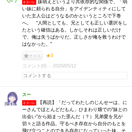
妹萌えというより共依存的な関係で、「弱
ネタバレ
い妹に頼られる自分」をアイデンティティにして
いた主人公はどうなるのかというところで下巻
へ。 “人間としても、兄としても正しい選択をし
たという確信はある。しかしそれは正しいだけ
で、俺は失うばかりだ。正しさが俺を救うわけで
はなかった。”
★3
ナイス
コメント(0)
2020/05/12
スー
【再読】「だってわたしのじんせーは、に
ネタバレ
ーさんでほとんどだもん」ひまわり畑での”妹との
出会い”から始まった歪んだ（？）兄弟愛を兄が
切々と語る作品。守るべき存在から自分のもとを
飛び立つことのできる存在になっていった妹。そ