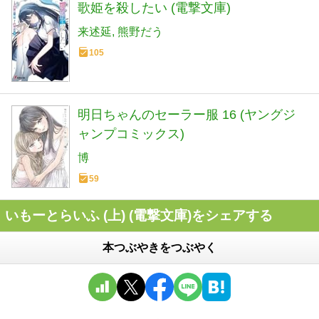
歌姫を殺したい (電撃文庫)
来述延
熊野だう
105
明日ちゃんのセーラー服 16 (ヤングジ
ャンプコミックス)
博
59
いもーとらいふ (上) (電撃文庫)をシェアする
本つぶやきをつぶやく