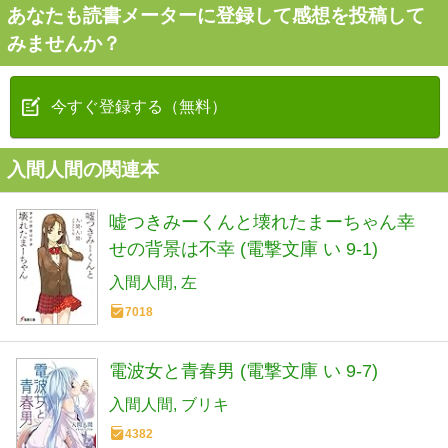
あなたも読書メーターに登録して感想を投稿して
みませんか？
今すぐ登録する（無料）
入間人間の関連本
嘘つきみーくんと壊れたまーちゃん幸
せの背景は不幸 (電撃文庫 い 9-1)
入間人間
左
7018
電波女と青春男 (電撃文庫 い 9-7)
入間人間
ブリキ
4382