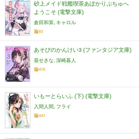
砂上メイド戦艦喫茶あぽかりぷちゅへ
ようこそ (電撃文庫)
倉田和算
キャロル
93
あそびのかんけい3 (ファンタジア文庫)
葵せきな
深崎暮人
476
いもーとらいふ (下) (電撃文庫)
入間人間
フライ
447