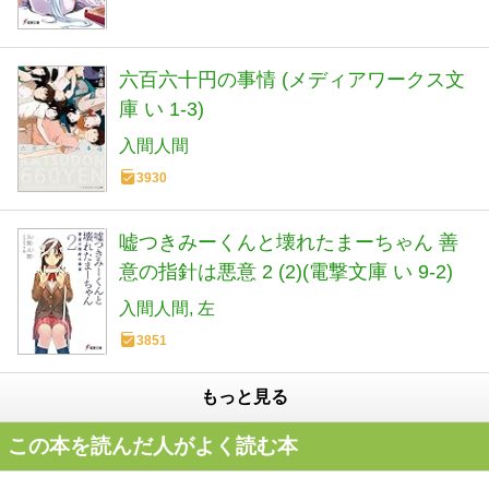
六百六十円の事情 (メディアワークス文
庫 い 1-3)
入間人間
3930
嘘つきみーくんと壊れたまーちゃん 善
意の指針は悪意 2 (2)(電撃文庫 い 9-2)
入間人間
左
3851
もっと見る
この本を読んだ人がよく読む本