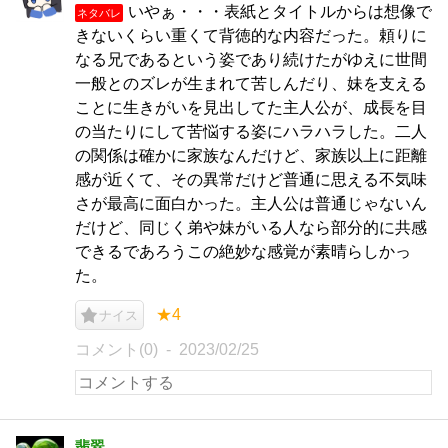
いやぁ・・・表紙とタイトルからは想像で
ネタバレ
きないくらい重くて背徳的な内容だった。頼りに
なる兄であるという姿であり続けたがゆえに世間
一般とのズレが生まれて苦しんだり、妹を支える
ことに生きがいを見出してた主人公が、成長を目
の当たりにして苦悩する姿にハラハラした。二人
の関係は確かに家族なんだけど、家族以上に距離
感が近くて、その異常だけど普通に思える不気味
さが最高に面白かった。主人公は普通じゃないん
だけど、同じく弟や妹がいる人なら部分的に共感
できるであろうこの絶妙な感覚が素晴らしかっ
た。
★4
ナイス
コメント(0)
2023/02/25
翡翠