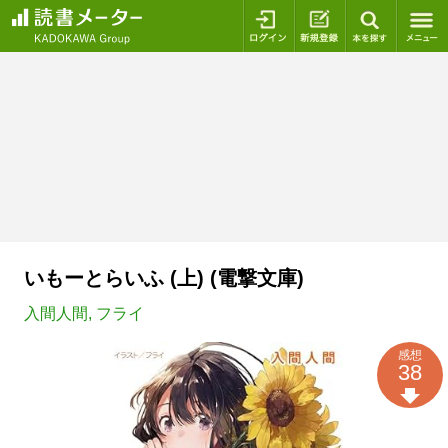
ログイン
新規登録
本を探
いもーとらいふ (上) (電撃文庫)
入間人間
,
フライ
感想
38