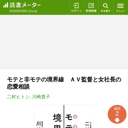
ログイン
新規登録
本を探
モテと非モテの境界線 ＡＶ監督と女社長の
恋愛相談
二村ヒトシ
,
川崎貴子
感想
2