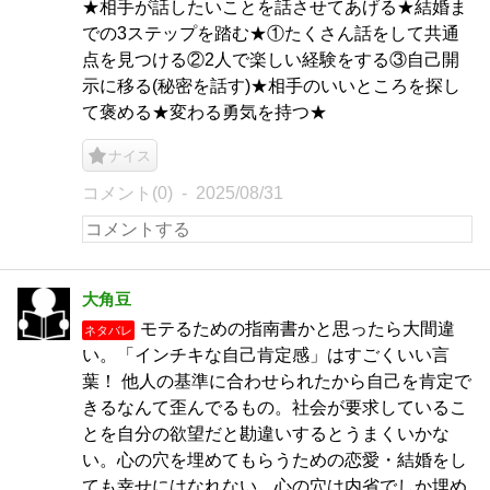
★相手が話したいことを話させてあげる★結婚ま
での3ステップを踏む★①たくさん話をして共通
点を見つける②2人で楽しい経験をする③自己開
示に移る(秘密を話す)★相手のいいところを探し
て褒める★変わる勇気を持つ★
ナイス
コメント(0)
2025/08/31
大角豆
モテるための指南書かと思ったら大間違
ネタバレ
い。「インチキな自己肯定感」はすごくいい言
葉！ 他人の基準に合わせられたから自己を肯定で
きるなんて歪んでるもの。社会が要求しているこ
とを自分の欲望だと勘違いするとうまくいかな
い。心の穴を埋めてもらうための恋愛・結婚をし
ても幸せにはなれない。心の穴は内省でしか埋め