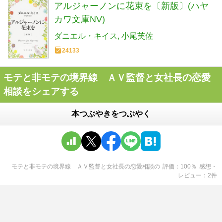
アルジャーノンに花束を〔新版〕(ハヤ
カワ文庫NV)
ダニエル・キイス
小尾芙佐
24133
モテと非モテの境界線 ＡＶ監督と女社長の恋愛
相談をシェアする
本つぶやきをつぶやく
モテと非モテの境界線 ＡＶ監督と女社長の恋愛相談
の
評価
100
％
感想・
レビュー
2
件