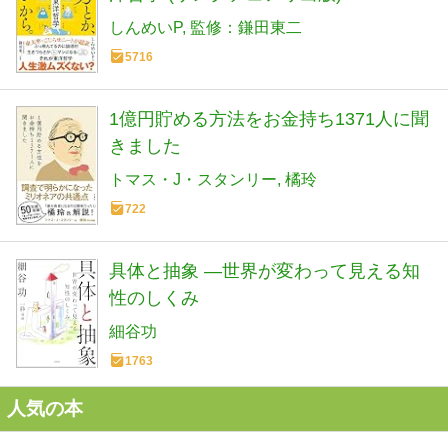
しんめいP
監修：鎌田東二
5716
1億円貯める方法をお金持ち1371人に聞
きました
トマス・J・スタンリー
橘玲
722
具体と抽象 ―世界が変わって見える知
性のしくみ
細谷功
1763
人気の本