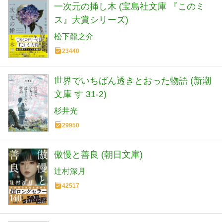
一次元の挿し木 (宝島社文庫 『このミ
ス』大賞シリーズ)
松下龍之介
23440
世界でいちばん透きとおった物語 (新潮
文庫 す 31-2)
杉井光
29950
傲慢と善良 (朝日文庫)
辻村深月
42517