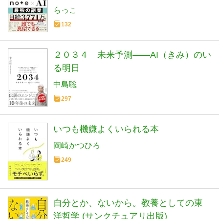
らっこ
132
２０３４ 未来予測――AI（きみ）のい
る明日
中島聡
297
いつも機嫌よくいられる本
岡崎かつひろ
249
自分とか、ないから。教養としての東
洋哲学 (サンクチュアリ出版)