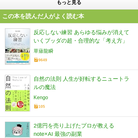
もっと見る
この本を読んだ人がよく読む本
反応しない練習 あらゆる悩みが消えて
いくブッダの超・合理的な「考え方」
草薙龍瞬
9649
自然の法則 人生が好転するニュートラ
ルの魔法
Kengo
105
2億円を売り上げたプロが教える
note×AI 最強の副業