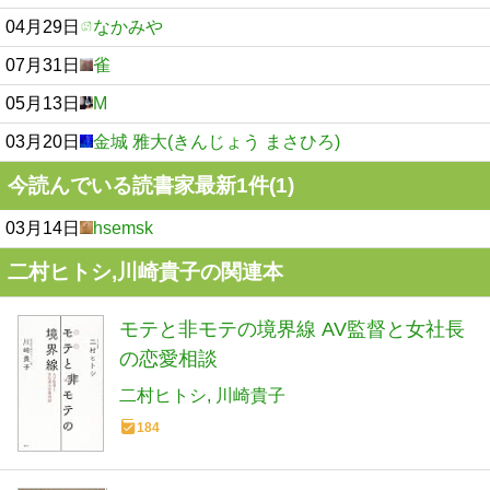
04月29日
なかみや
07月31日
雀
05月13日
M
03月20日
金城 雅大(きんじょう まさひろ)
今読んでいる読書家最新1件(1)
03月14日
hsemsk
二村ヒトシ,川崎貴子の関連本
モテと非モテの境界線 AV監督と女社長
の恋愛相談
二村ヒトシ
川崎貴子
184