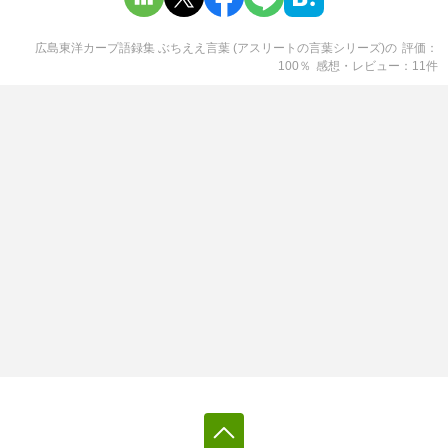
広島東洋カープ語録集 ぶちええ言葉 (アスリートの言葉シリーズ)
の
評価
100
％
感想・レビュー
11
件