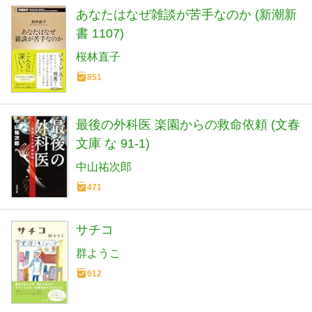
あなたはなぜ雑談が苦手なのか (新潮新
書 1107)
桜林直子
851
最後の外科医 楽園からの救命依頼 (文春
文庫 な 91-1)
中山祐次郎
471
サチコ
群ようこ
612