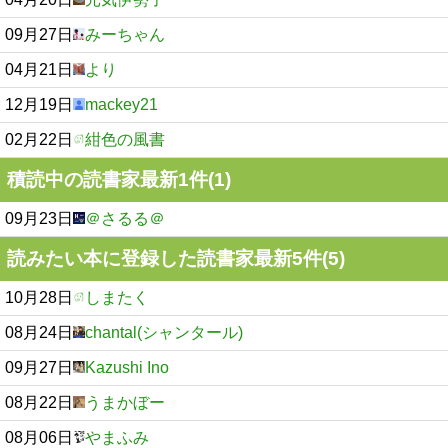
09月27日
みーちゃん
04月21日
より
12月19日
mackey21
02月22日
紺色の風書
積読中の読書家最新1件(1)
09月23日
＠さるる＠
読みたい本に登録した読書家最新5件(5)
10月28日
しまたく
08月24日
chantal(シャンタール)
09月27日
Kazushi Ino
08月22日
うまかぼー
08月06日
やまふみ