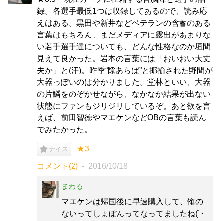
録。各選手最低1つは収録してあるので、読み応
えはある。黒田や新井などベテランの含蓄のある
言葉はもちろん、まだメディアに露出があまりな
い若手選手達についても、どんな性格なのか垣間
見えて良かった。岩本の言葉には「おいおい大丈
夫か」と(汗)。昨季“隙あらば”と揶揄された野間が
大器っぽいのは分かりました。堂林といい、大器
の片鱗をのぞかせながら、なかなか結果が出ない
状態にファンもジリジリしているぞ。あと欲を言
えば、前田智徳やマエケンなどOBの言葉も読ん
でみたかった。
★3
ナイス
コメント(2)
2016/10/18
まわる
マエケンは帰国後に早速購入して、俺の
ないってしょぼんってなってましたね(´･