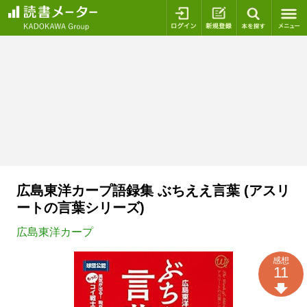
ログイン
新規登録
本を探
広島東洋カープ語録集 ぶちええ言葉 (アスリ
ートの言葉シリーズ)
広島東洋カープ
感想
11