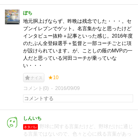
ぽち
地元胴上げならず、昨晩は残念でした・・・。セ
ブンイレブンでゲット。名言集かなと思ったけど
インタビュー抜粋＋記事といった感じ。2016年度
のたぶん全登録選手＋監督と一部コーチごとに項
が設けられています。が、ことしの蔭のMVPの一
人だと思っている河田コーチが乗っていな
い・・・
★10
ナイス
コメント(0)
2016/09/09
しんいち
野球に関する言葉だけど、野球だけに通じ
ネタバレ
る言葉ではないので、色々と心に残る言葉があっ