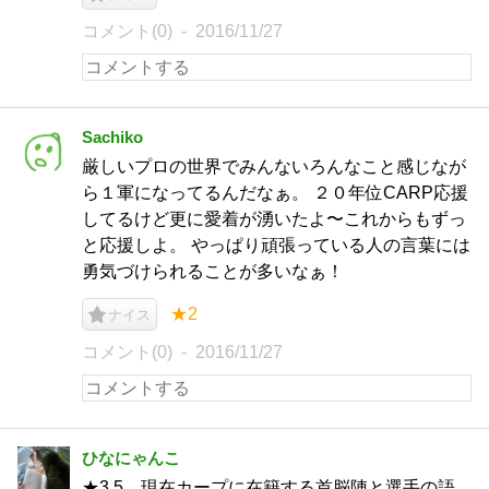
コメント(0)
2016/11/27
Sachiko
厳しいプロの世界でみんないろんなこと感じなが
ら１軍になってるんだなぁ。 ２０年位CARP応援
してるけど更に愛着が湧いたよ〜これからもずっ
と応援しよ。 やっぱり頑張っている人の言葉には
勇気づけられることが多いなぁ！
★2
ナイス
コメント(0)
2016/11/27
ひなにゃんこ
★3.5 現在カープに在籍する首脳陣と選手の語