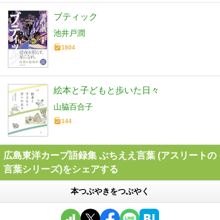
ブティック
池井戸潤
1804
絵本と子どもと歩いた日々
山脇百合子
144
広島東洋カープ語録集 ぶちええ言葉 (アスリートの
言葉シリーズ)をシェアする
本つぶやきをつぶやく