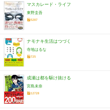
マスカレード・ライフ
東野圭吾
5287
ナモナキ生活はつづく
寺地はるな
725
成瀬は都を駆け抜ける
宮島未奈
12728