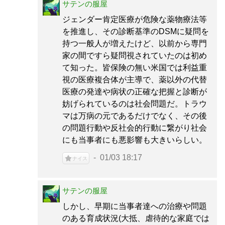
サテンの服屋
ジェンダー肯定医療が危険な薬物療法等
を推進し、その診断基準のDSMに疑問を
持つ一般人が増えたけど、以前から専門
家の間ですら疑問視されていたのは初め
て知った。皆保険の無い米国では利益重
視の医療複合体が主導で、薬以外の代替
医療の発達や病状の正確な把握と診断が
妨げられているのは社会問題だ。トラウ
マは万病の元であるだけでなく、その後
の問題行動や反社会的行動に繋がり社会
にも当事者にも悪影響も大きいらしい。
01/03 18:17
ナイス
サテンの服屋
しかし、早期に当事者達への治療や問題
のある育成状況(大抵、虐待的な家庭では