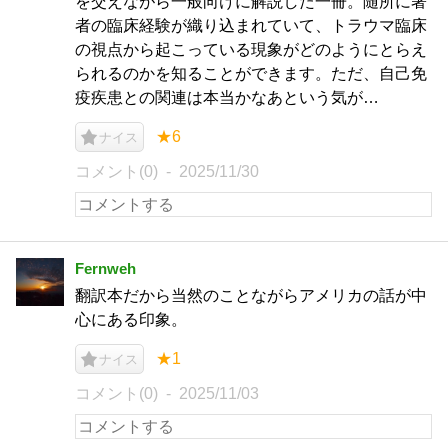
を交えながら一般向けに解説した一冊。随所に著
者の臨床経験が織り込まれていて、トラウマ臨床
の視点から起こっている現象がどのようにとらえ
られるのかを知ることができます。ただ、自己免
疫疾患との関連は本当かなあという気が…
★6
ナイス
コメント(0)
2025/11/30
Fernweh
翻訳本だから当然のことながらアメリカの話が中
心にある印象。
★1
ナイス
コメント(0)
2025/11/03