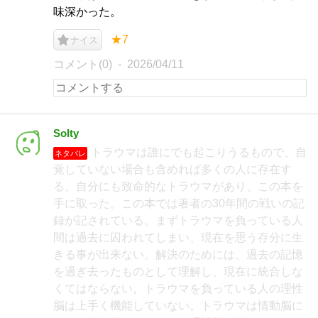
味深かった。
★7
ナイス
コメント(0)
2026/04/11
Solty
トラウマは誰にでも起こりうるもので、自
ネタバレ
覚していない場合も含めれば多くの人に存在す
る。自分にも致命的なトラウマがあり、この本を
手に取った。この本では著者の30年間の戦いの記
録が記されている。まずトラウマを負っている人
間は過去に囚われてしまい、現在を思う存分に生
きる事が出来ない。解決のためには、過去の記憶
を過ぎ去ったものとして理解し、現在に統合しな
くてはならない。トラウマを負っている人の理性
脳は上手く機能していない。トラウマは情動脳に