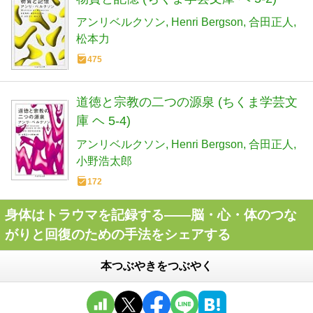
アンリベルクソン
Henri Bergson
合田正人
松本力
475
道徳と宗教の二つの源泉 (ちくま学芸文
庫 ヘ 5-4)
アンリベルクソン
Henri Bergson
合田正人
小野浩太郎
172
身体はトラウマを記録する――脳・心・体のつな
がりと回復のための手法をシェアする
本つぶやきをつぶやく