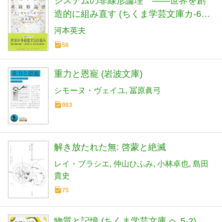
システムの非線形論理 ――世界を創
造的に組み直す (ちくま学芸文庫カ-64-
1)
河本英夫
56
重力と恩寵 (岩波文庫)
シモーヌ・ヴェイユ
冨原眞弓
983
解き放たれた無: 啓蒙と絶滅
レイ・ブラシエ
仲山ひふみ
小林卓也
島田
貴史
75
物質と記憶 (ちくま学芸文庫 ヘ 5-2)