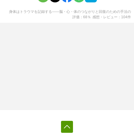
身体はトラウマを記録する――脳・心・体のつながりと回復のための手法
の
評価
68
％
感想・レビュー
104
件