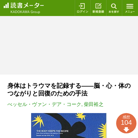
ログイン
新規登録
本を探
身体はトラウマを記録する――脳・心・体の
つながりと回復のための手法
べッセル・ヴァン・デア・コーク
,
柴田裕之
感想
104