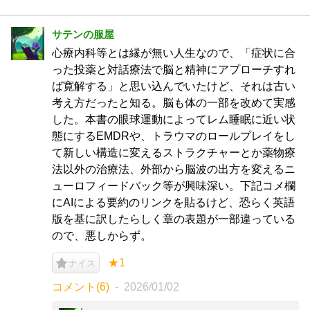
サテンの服屋
心療内科等とは縁が無い人生なので、「症状に合
った投薬と対話療法で脳と精神にアプローチすれ
ば寛解する」と思い込んでいたけど、それは古い
考え方だったと知る。脳も体の一部を改めて実感
した。本書の眼球運動によってレム睡眠に近い状
態にするEMDRや、トラウマのロールプレイをし
て新しい構造に変えるストラクチャーとか薬物療
法以外の治療法、外部から脳波の出方を変えるニ
ューロフィードバック等が興味深い。下記コメ欄
にAIによる要約のリンクを貼るけど、恐らく英語
版を基に訳したらしく章の表題が一部違っている
ので、悪しからず。
★1
ナイス
コメント(6)
2026/01/02