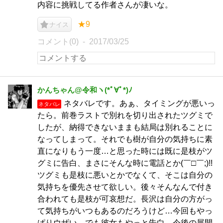
内容に挑戦してる作者さんが凄いな。
★9
ナイス
コメント(0)
2017/03/25
かんちゃん@令和ヽ(*ﾟ∀ﾟ*)ﾉ
ネタバレです。あぁ、タイミングが悪いっ
ネタバレ
たら。前巻ラストで別れを切り出されたツグミで
したが、納得できないままも結局は別れることに
なってしまって。それでも樹が自分の気持ちに素
直になりもう一度…と思った時には既に是枝がツ
グミに告白、まさにそんな時に電話とか(￣□￣;)!!
ツグミも是枝に悪いとかでなくて、そこは自分の
気持ちを優先させて欲しい。後々そんなんで付き
合われても是枝が可哀想だ。長沢は自分の方がっ
て気持ちがいつもあるのだろうけど…今回もやっ
ぱりウザい。でも彼女もやっと告白、今後の展開