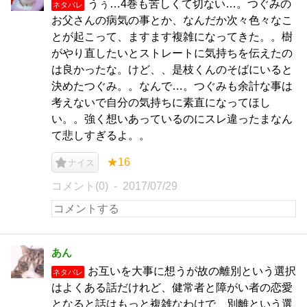
うぅ…4巻も苦しくて切ない…。つぐみの
ネタバレ
お父さんの病気の事とか、なんだか次々色々なこ
とが起こって、ますます複雑になってきた。。樹
がやり直したいとストレートに気持ちを伝えたの
は良かったな。けど、、是枝くんのそばにいると
決めたつぐみ。。なんで…。つぐみも余計な事は
考えないで自分の気持ちに素直になってほし
い。。強く想いあっているのにスレ違ったまなん
て悲しすぎるよ。。
★16
ナイス
コメント(0)
2017/07/29
あん
お互いを大事に想うが故の離別という選択
ネタバレ
はよくある話だけれど、健常者と障がい者の恋愛
となると話はもっと複雑なわけで、別離という選