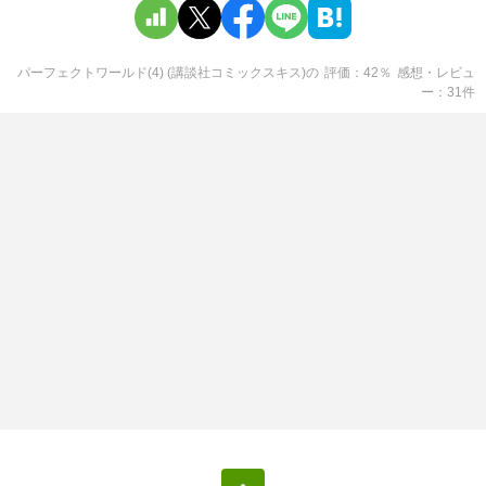
パーフェクトワールド(4) (講談社コミックスキス)
の
評価
42
％
感想・レビュ
ー
31
件