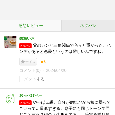
感想レビュー
ネタバレ
碧海いお
父のガンと三角関係で色々と重かった。ハ
ネタバレ
ンデがあると恋愛というのは難しいんですね。
★6
ナイス
コメント(0)
2024/04/20
おっぺけぺー
やっぱ毒親。自分が病気だから娘に帰って
ネタバレ
こいって…最低すぎる。息子にも同じトーンで同
じこと言う？娘の人生舐めてる。 障害を乗り越