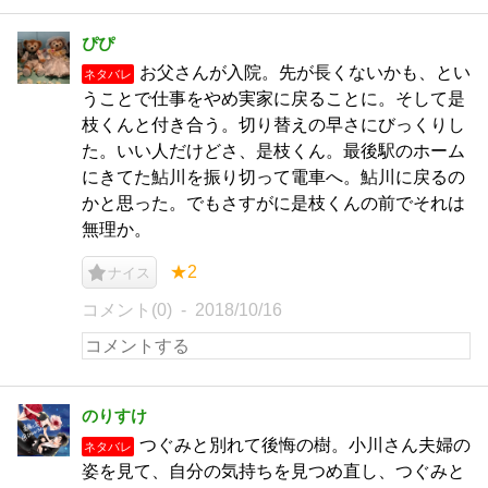
ぴぴ
お父さんが入院。先が長くないかも、とい
ネタバレ
うことで仕事をやめ実家に戻ることに。そして是
枝くんと付き合う。切り替えの早さにびっくりし
た。いい人だけどさ、是枝くん。最後駅のホーム
にきてた鮎川を振り切って電車へ。鮎川に戻るの
かと思った。でもさすがに是枝くんの前でそれは
無理か。
★2
ナイス
コメント(0)
2018/10/16
のりすけ
つぐみと別れて後悔の樹。小川さん夫婦の
ネタバレ
姿を見て、自分の気持ちを見つめ直し、つぐみと