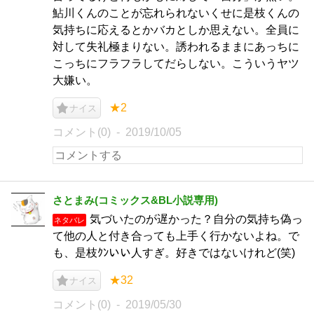
鮎川くんのことが忘れられないくせに是枝くんの
気持ちに応えるとかバカとしか思えない。全員に
対して失礼極まりない。誘われるままにあっちに
こっちにフラフラしてだらしない。こういうヤツ
大嫌い。
★2
ナイス
コメント(0)
2019/10/05
さとまみ(コミックス&BL小説専用)
気づいたのが遅かった？自分の気持ち偽っ
ネタバレ
て他の人と付き合っても上手く行かないよね。で
も、是枝ｸﾝいい人すぎ。好きではないけれど(笑)
★32
ナイス
コメント(0)
2019/05/30