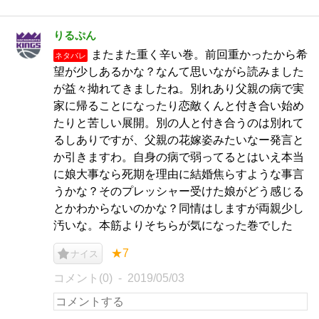
りるぷん
またまた重く辛い巻。前回重かったから希
ネタバレ
望が少しあるかな？なんて思いながら読みました
が益々拗れてきましたね。別れあり父親の病で実
家に帰ることになったり恋敵くんと付き合い始め
たりと苦しい展開。別の人と付き合うのは別れて
るしありですが、父親の花嫁姿みたいなー発言と
か引きますわ。自身の病で弱ってるとはいえ本当
に娘大事なら死期を理由に結婚焦らすような事言
うかな？そのプレッシャー受けた娘がどう感じる
とかわからないのかな？同情はしますが両親少し
汚いな。本筋よりそちらが気になった巻でした
★7
ナイス
コメント(0)
2019/05/03