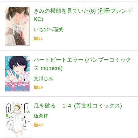
きみの横顔を見ていた(6) (別冊フレンド
KC)
いちのへ瑠美
31
ハートビートエラー (バンブーコミック
ス moment)
文川じみ
39
瓜を破る １４ (芳文社コミックス)
板倉梓
49