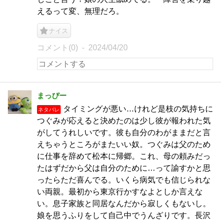
えるって変、無理だろ。
ナイス
コメント(0)
2024/04/20
まっぴー
タイミングが悪い…けれど是枝の気持ちに
ネタバレ
つぐみが応えると決めたのは少し彼が報われた気
がしてうれしいです。彼も自分のわがままだと言
えちゃうところがまたいい奴。つぐみは父のため
に仕事を辞めて松本に帰郷。これ、母の頼みだっ
たはずだから父は自分のために…って諭すかと思
ったらただ喜んでる。いくら病気でも信じられな
い両親。最初から東京行かすなよとしか言えな
い。息子家族と同居なんだから寂しくもないし。
娘を思うふりをして自己中でうんざりです。長沢