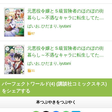
元悪役令嬢とＳ級冒険者のほのぼの街
暮らし～不遇なキャラに転生してたけ
ど、理想の美女になれたからプラマイ
ばいお
ひだまり
iyutani
ゼロだよね～＠COMIC 第1巻
87
(CORONA COMICS)
元悪役令嬢とＳ級冒険者のほのぼの街
暮らし～不遇なキャラに転生してたけ
ど、理想の美女になれたからプラマイ
ばいお
ひだまり
iyutani
ゼロだよね～@COMIC 第3巻
31
(CORONA COMICS)
パーフェクトワールド(4) (講談社コミックスキス)
をシェアする
本つぶやきをつぶやく