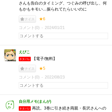
さんも告白のタイミング、つぐみの呼び出し、何
もかもキモい…振られてたらいいのに
★6
ナイス
コメント(0)
2024/01/21
えびこ
【電子/無料】
ネタバレ
★5
ナイス
コメント(0)
2022/08/23
自分用メモ(まんが)
再読。3巻に引き続き両親・長沢さんへの
ネタバレ