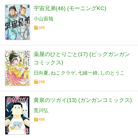
宇宙兄弟(46) (モーニングKC)
小山宙哉
305
薬屋のひとりごと(17) (ビッグガンガン
コミックス)
日向夏
ねこクラゲ
七緒一綺
しのとうこ
298
黄泉のツガイ(13) (ガンガンコミックス)
荒川弘
486