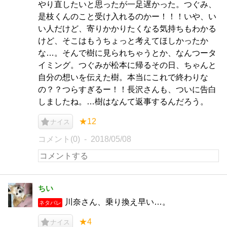
やり直したいと思ったが一足遅かった。つぐみ、
是枝くんのこと受け入れるのかー！！！いや、い
い人だけど、寄りかかりたくなる気持ちもわかる
けど、そこはもうちょっと考えてほしかったか
な…。そんで樹に見られちゃうとか、なんつータ
イミング。つぐみが松本に帰るその日、ちゃんと
自分の想いを伝えた樹。本当にこれで終わりな
の？？つらすぎるー！！長沢さんも、ついに告白
しましたね。…樹はなんて返事するんだろう。
★12
ナイス
コメント(0)
2018/05/08
ちい
川奈さん、乗り換え早い…。
ネタバレ
★4
ナイス