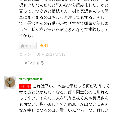
択もアリなんだなと思いながら読みました。かと
言って、つぐみと是枝くん、樹と長沢さんって簡
単にまとまるのはちょっと違う気もする。そし
て、長沢さんの行動ががウザすぎて嫌気が差しま
した。私が樹だったら耐えきれなくて排除しちゃ
うかも。
★41
ナイス
コメント(0)
2017/07/17
✿migration✿
これは辛い。本当に幸せって何だろうって
ネタバレ
考えると分からなくなる。好き同士なのに別れる
って辛い。そんな二人を思う是枝くんや長沢さん
も切ない。胸が苦しくてため息しか出ない…みん
なが幸せになるのは、難しいんだろうな。難しい