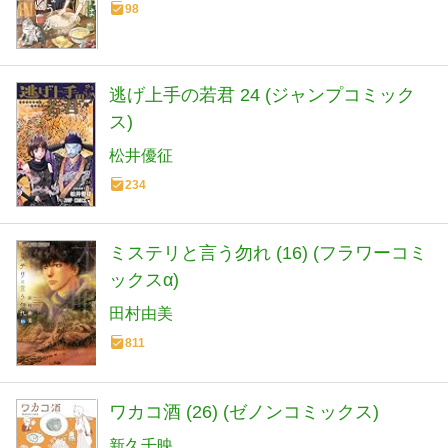
98
逃げ上手の若君 24 (ジャンプコミック
ス)
松井優征
234
ミステリと言う勿れ (16) (フラワーコミ
ックスα)
田村由美
811
ワカコ酒 (26) (ゼノンコミックス)
新久千映