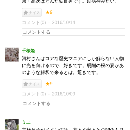
弟・高次はとんだ駄目男です。疫病神みたい。
★9
ナイス
コメント(0)
2016/10/14
千桜姫
河村さんはコアな歴史マニアにしか解らない人物
に光を向けるので、好きです。醍醐の桜の宴があ
のような解釈で来るとは。驚きです。
★9
ナイス
コメント(0)
2016/10/09
ミユ
京極竜子がメインの話。茶々や寧々との関係も良