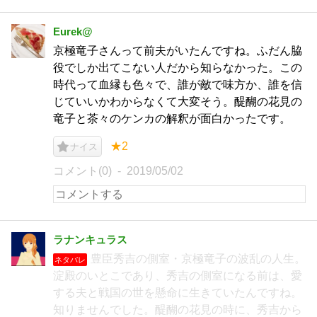
Eurek@
京極竜子さんって前夫がいたんですね。ふだん脇
役でしか出てこない人だから知らなかった。この
時代って血縁も色々で、誰が敵で味方か、誰を信
じていいかわからなくて大変そう。醍醐の花見の
竜子と茶々のケンカの解釈が面白かったです。
★2
ナイス
コメント(0)
2019/05/02
ラナンキュラス
豊臣秀吉の側室・京極竜子の波乱の人生。
ネタバレ
淀殿のいとこであり、秀吉の側室になる前は、愛
する夫と戦国の世を懸命に生きていたんですね。
知りませんでした。醍醐の花見の時に、秀吉から