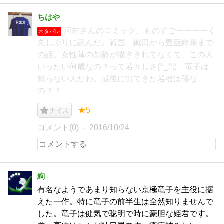
ちはや
河村さんのコミック、ものすごーーーーく
ネタバレ
久しぶりに読んだ。戦国、織田から豊臣終焉まで
の話。女性陣の加齢が描ききれてなくて、この人
いったい何歳なの？って若々しさ(^_^;) 竜子は
知らない人だわ。最後に出てきた若者は孫な
の？？
★5
ナイス
コメント(0)
2016/10/24
絢
有名なようであまり知らない京極竜子を主役に据
えた一作。特に竜子の前半生は全然知りませんで
した。竜子は健気で聡明で時に豪胆な姫君です。