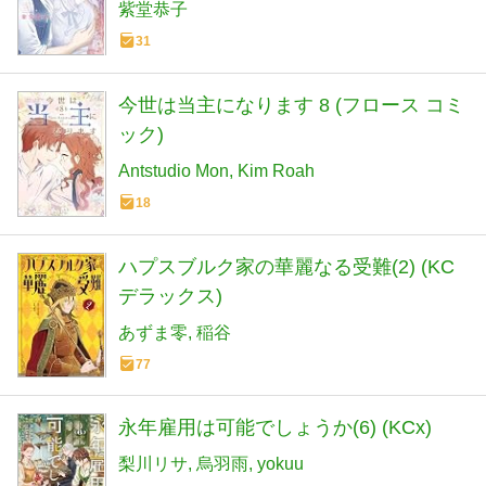
紫堂恭子
31
今世は当主になります 8 (フロース コミ
ック)
Antstudio Mon
Kim Roah
18
ハプスブルク家の華麗なる受難(2) (KC
デラックス)
あずま零
稲谷
77
永年雇用は可能でしょうか(6) (KCx)
梨川リサ
烏羽雨
yokuu