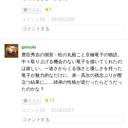
★6
ナイス
コメント(0)
2016/12/26
getsuki
豊臣秀吉の側室・松の丸殿こと京極竜子の物語。
中々取り上げる機会のない竜子を描いてくれたの
は嬉しい。一途さからくる強さと優しさを持った
竜子が魅力的なだけに、弟・高次の残念ぶりが際
立つ結果に……姉弟の性格が逆だったらどうだっ
たのかな？
★13
ナイス
コメント(0)
2016/10/27