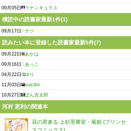
09月05日
ラナンキュラス
積読中の読書家最新1件(1)
09月17日
ナツ
読みたい本に登録した読書家最新5件(7)
09月22日
あかは
09月16日
あっこ
04月22日
ゆり
11月03日
suicdio
10月27日
ぽん吉太郎
河村 恵利の関連本
花の君参る 上杉景勝室・菊姫 (プリンセ
スコミックス)