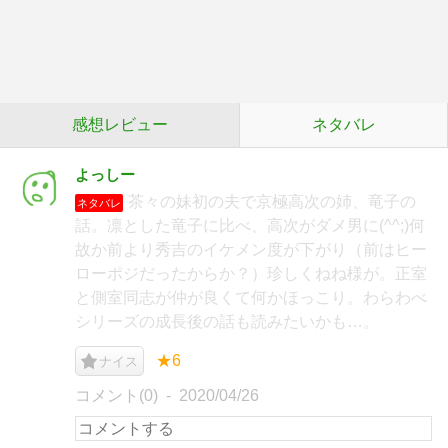
感想レビュー
ネタバレ
よっしー
茶々の妹初の夫で京極高次の姉、竜子の
ネタバレ
話。凛とした竜子に比べ、高次がダメ男に(^^;)何
故か前より秀吉のイケメン度が下がり（前はヒー
ローポジだったからか？）珍しくねね様が。正室
と側室同志が仲が良くて何かほっこり。わらわべ
シリーズの成長後の話も読みたいかも…。
★6
ナイス
コメント(0)
2020/04/26