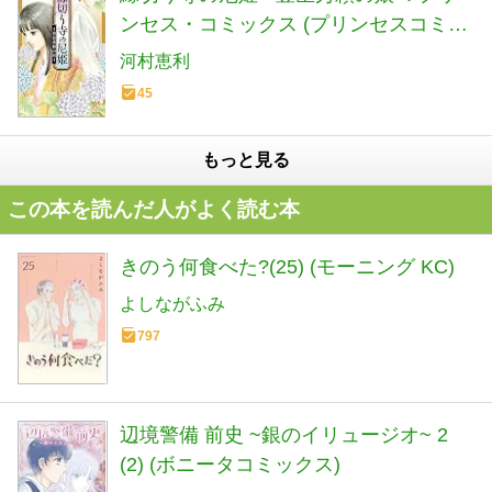
ンセス・コミックス (プリンセスコミッ
クス)
河村恵利
45
もっと見る
この本を読んだ人がよく読む本
きのう何食べた?(25) (モーニング KC)
よしながふみ
797
辺境警備 前史 ~銀のイリュージオ~ 2
(2) (ボニータコミックス)