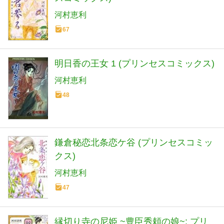
河村恵利
67
明日香の王女 1 (プリンセスコミックス)
河村恵利
48
鎌倉秘恋北条恋ケ谷 (プリンセスコミッ
クス)
河村恵利
47
縁切り寺の尼姫 ~豊臣秀頼の娘~: プリ