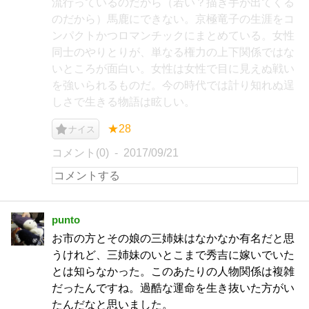
流行っているのだから（若い？描き手が出てくる
のだから）馬鹿にできない。京極竜子の生涯をコ
ンパクトかつロマンチックにまとめている。女性
同士のやりとりが、単なる権力の上下関係ではな
いところが面白い。女性は女性で目に見えぬ戦い
を強いられるものだ。今の時代では計り知れぬ逞
しさで生きる物語は眩しい。
★28
ナイス
コメント(0)
2017/09/21
punto
お市の方とその娘の三姉妹はなかなか有名だと思
うけれど、三姉妹のいとこまで秀吉に嫁いでいた
とは知らなかった。このあたりの人物関係は複雑
だったんですね。過酷な運命を生き抜いた方がい
たんだなと思いました。