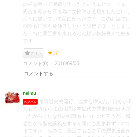
の杯を巡って淀殿と争ったというエピソードを、
秀吉を毒から守る為に女性陣が芝居をしたという
ふうに描いていて面白かったです。このお話では
側室も正室も皆仲良しという設定でほっとしまし
た。特に豊臣家を束ねるねね様が格好良くて好き
です。
★17
ナイス
コメント(0)
2018/09/05
neimu
最近歴史物流行、歴女も増えた。自分が子
ネタバレ
どもの頃ならば親は講談本世代で歴史物が好きだ
ったからそれなりの知識もあったのだろうが、残
念ながら歴史談義をする友達にも恵まれずこの年
まで来た。なのに、最近でもこの手の歴史漫画が