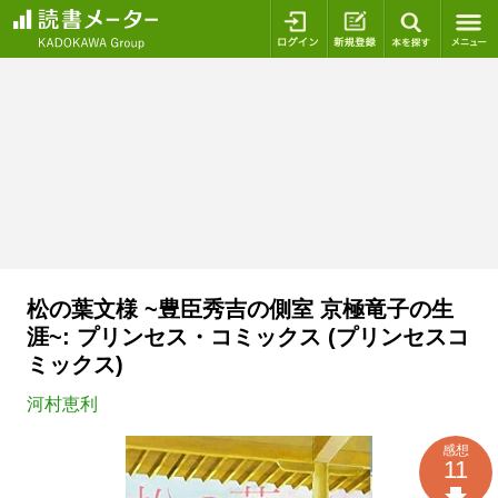
ログイン
新規登録
本を探
松の葉文様 ~豊臣秀吉の側室 京極竜子の生
涯~: プリンセス・コミックス (プリンセスコ
ミックス)
河村恵利
感想
11