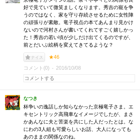
好で見ていて微笑ましくなります。秀吉の寵を争
うのではなく、家を守り存続させるために女性陣
の頑張りが素敵。竜子視点の本てあんまり見かけ
ないので河村さんが書いてくれてすごく嬉しかっ
た！秀吉の若い頃が少しだけ出てくるのですが、
前とだいぶ絵柄を変えてきてるような？
★46
ナイス
コメント(0)
2016/10/08
なつき
杯争いの逸話しか知らなかった京極竜子さま。エ
キセントリック高飛車なイメージでしたが、まさ
かあんなに夫と苦楽を共にした人だったとは。な
にわの3人組も可愛らしいお話、大人になっても
あのままの関係なのね。