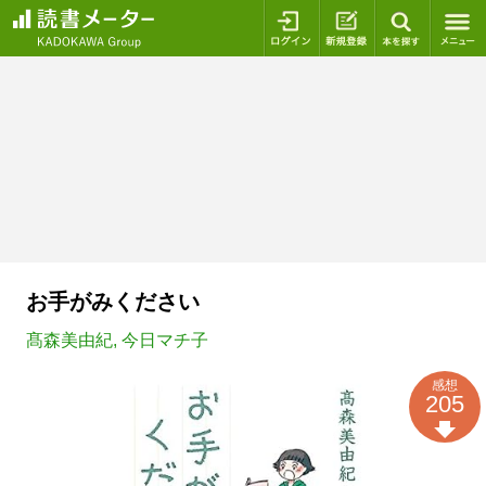
ログイン
新規登録
本を探
お手がみください
髙森美由紀
,
今日マチ子
感想
205