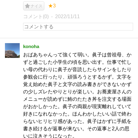
★3
ナイス
コメント(0)
2022/11/11
konoha
おばあちゃんって強くて弱い。眞子は曾祖母、か
ずと過ごした小学生の頃を思い出す。仕事で忙し
い母の代わりに眞子が音読したらサインをしたり
参観会に行ったり、頑張ろうとするかず。文字を
覚え始めた眞子と文字の読み書きができないかず
の少しズレたやりとりが楽しい。お蕎麦屋さんの
メニューが読めずに鮪のたたき丼を注文する場面
がおかしかった。眞子の両親が現実離れしていて
好きになれなかった。ほんわかしたいい話で終わ
らないヒリヒリ感があった。眞子はかずに手紙を
書き続けるが返事が来ない。その返事と2人の思
いに泣きそうになった。