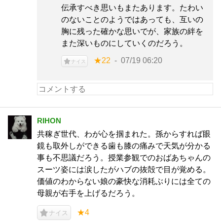
伝承すべき思いもまたあります。たわい
のないことのようではあっても、互いの
胸に残った確かな思いでが、家族の絆を
また深いものにしていくのだろう。
★22
07/19 06:20
ナイス
RIHON
共稼ぎ世代、わが心を掴まれた。孫からすれば眼
鏡も取外しができる歯も膝の痛みで天気が分かる
事も不思議だろう。授業参観でのおばあちゃんの
スーツ姿には涙したがハブの抜殻で目が覚める。
価値のわからない娘の豪快な消耗ぶりには全ての
母親が右手を上げるだろう。
★4
ナイス