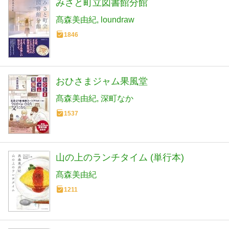
みさと町立図書館分館
髙森美由紀
loundraw
1846
おひさまジャム果風堂
髙森美由紀
深町なか
1537
山の上のランチタイム (単行本)
髙森美由紀
1211