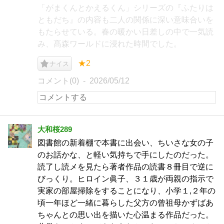
「がまくんとかえるくん」シリーズの『ふたりは
ともだち』の内容も二人の関係に深い意味合いを
もたらせている。春の暖かい日差しの中で一気読
み、髙森ワールドに浸れた時間でした。
★2
ナイス
コメント(0)
2026/05/12
大和桜289
図書館の新着棚で本書に出会い、ちいさな女の子
のお話かな、と軽い気持ちで手にしたのだった。
読了し読メを見たら著者作品の読書８冊目で逆に
びっくり。ヒロイン眞子、３１歳が両親の指示で
実家の部屋掃除をすることになり、小学１,２年の
頃一年ほど一緒に暮らした父方の曾祖母かずばあ
ちゃんとの思い出を描いた心温まる作品だった。