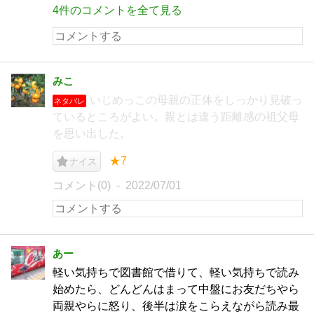
4件のコメントを全て見る
みこ
いじめっこの母親の正体をしっかり見破っ
ネタバレ
ているところがよい。親とは違う距離感の祖父母
を思い出した。
★7
ナイス
コメント(0)
2022/07/01
あー
軽い気持ちで図書館で借りて、軽い気持ちで読み
始めたら、どんどんはまって中盤にお友だちやら
両親やらに怒り、後半は涙をこらえながら読み最