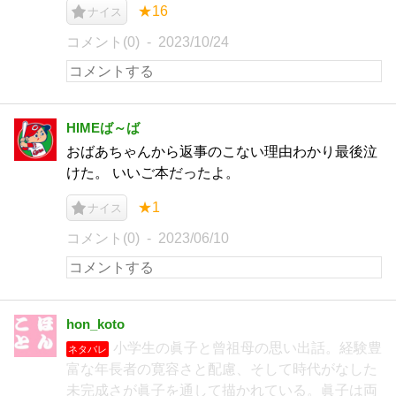
★16
ナイス
コメント(0)
2023/10/24
HIMEば～ば
おばあちゃんから返事のこない理由わかり最後泣
けた。 いいご本だったよ。
★1
ナイス
コメント(0)
2023/06/10
hon_koto
小学生の眞子と曾祖母の思い出話。経験豊
ネタバレ
富な年長者の寛容さと配慮、そして時代がなした
未完成さが眞子を通して描かれている。眞子は両