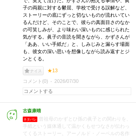
で、笑えて泣けた。かずさんの抱える事情や、眞
子の両親に対する鬱屈、学校で受ける誤解など、
ストーリーの底にずっと切ないものが流れいてい
るんだけど、そのことで、彼らの真面目さのなか
の可笑しみが、より味わい深いものに感じられた
気がする。眞子の音読を聞きながら、かずさんが
「ああ、いい手紙だ」と、しみじみと漏らす場面
も、彼女の深い思いを想像しながら読み返すとジ
ンとくる。
★13
ナイス
コメント(0)
2026/07/30
古森康晴
曾祖母のかずとひ孫の眞子との関わりを、
ネタバレ
手紙という媒体通して温かくもせつなさが伝わっ
てくるストーリー。アーノルド・ノーベルの名作