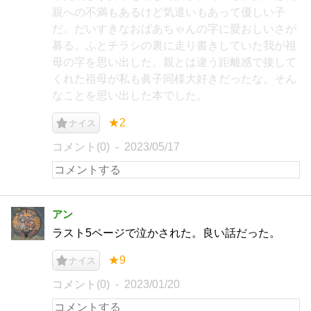
親への不満もあるけど気遣いもあって優しい子
だ。だいすきなおばあちゃんの字に愛おしいさが
募る。ふとチラシの裏に走り書きしていた我が祖
母の字を思い出した。親とは違う距離感で接して
くれた祖母が私も眞子同様大好きだったな。そん
なことを思い出した本でした。
★2
ナイス
コメント(0)
2023/05/17
アン
ラスト5ページで泣かされた。良い話だった。
★9
ナイス
コメント(0)
2023/01/20