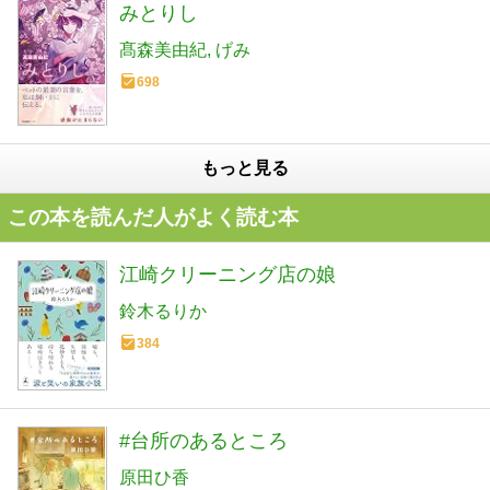
みとりし
髙森美由紀
げみ
698
もっと見る
この本を読んだ人がよく読む本
江崎クリーニング店の娘
鈴木るりか
384
#台所のあるところ
原田ひ香