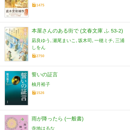
1475
本屋さんのある街で (文春文庫 ふ 53-2)
凪良ゆう
瀬尾まいこ
坂木司
一穂ミチ
三浦
しをん
2750
誓いの証言
柚月裕子
1526
雨が降ったら (一般書)
寺地はるな