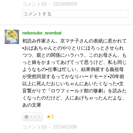
コメント(0)
2024/08/09
nebosuke_wombat
初読み作家さん。京マチ子さんの表紙に惹かれて
▪️おばあちゃんとのやりとりにほろっとさせられ
つつ、親との関係にハラハラ。このお母さん、も
っと娘をかまってあげてって思うけど、私も同じ
ようなもの▪️仕事は忙しい、結果倒産する義祖母
が突然同居するってかなりハードモード▪️20年前
以上に死んだおじいちゃんにあいたくなった▪️文
盲繋がりで『ロウフィールド館の惨劇』を読みた
くなったのだけど、人にあげちゃったんだよな、
あの文庫
★3
ナイス
コメント(0)
2024/01/08