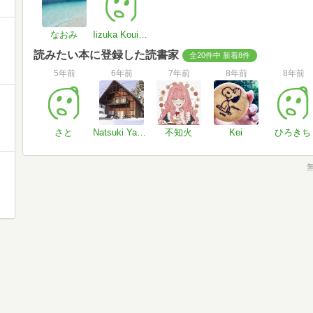
なおみ
Iizuka Kouichi
読みたい本に登録した読書家
全20件中 新着8件
5年前
6年前
7年前
8年前
8年前
さと
Natsuki Yamaguchi
不知火
Kei
ひろきち