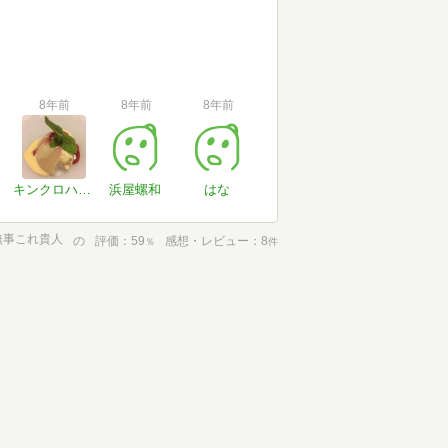
8年前
8年前
8年前
キンクロハジロ
浜屋螺和
はな
無事これ貴人
の
評価
59
感想・レビュー
8
％
件