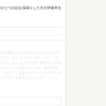
つひとつの話を深掘りした方が伊坂幸太
短編の最後と次の短編のはじめがつなが
だ？どっかに出てきたのか、もしくは
手上げ）もしくはただ単に書き出しを揃
分ぐらいしか働かないなぁ。勘が鈍る
（「あれ？」と思ってページを戻るのも
人なのでそれもままならず。） いい