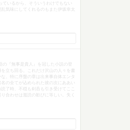
日戻っているから、そういうわけでもない
混乱気味にしてくれるのもまた伊坂幸太
編。禅語の『無事是貴人』を冠した小説の登
瞬を立ち回る。これだけ沢山の人々を書
かな。特に序盤の章は出来事自体エンタ
書名の全てが込められた彼の次にああい
の読了時、不穏も剣呑も引き受けてここ
巡り合わせは濫読の歓びに等しい。失く