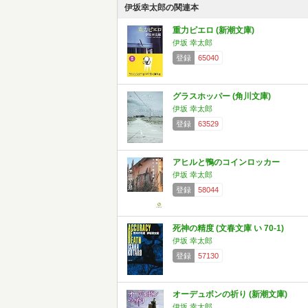
伊坂幸太郎の関連本
重力ピエロ (新潮文庫)
伊坂 幸太郎
登録
65040
グラスホッパー (角川文庫)
伊坂 幸太郎
登録
63529
アヒルと鴨のコインロッカー
伊坂 幸太郎
登録
58044
死神の精度 (文春文庫 い 70-1)
伊坂 幸太郎
登録
57130
オーデュボンの祈り (新潮文庫)
伊坂 幸太郎