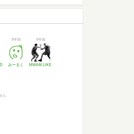
8年前
8年前
D
みーるく
MWAM.LIKE
せん