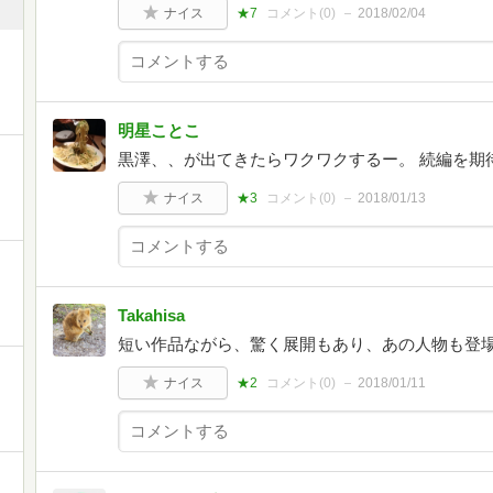
ナイス
★7
コメント(
0
)
2018/02/04
明星ことこ
黒澤、、が出てきたらワクワクするー。 続編を期
ナイス
★3
コメント(
0
)
2018/01/13
Takahisa
短い作品ながら、驚く展開もあり、あの人物も登
ナイス
★2
コメント(
0
)
2018/01/11