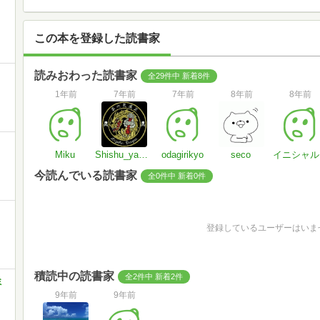
この本を登録した読書家
読みおわった読書家
全29件中 新着8件
1年前
7年前
7年前
8年前
8年前
Miku
Shishu_ya改め刺繍屋
odagirikyo
seco
イニシャル
今読んでいる読書家
全0件中 新着0件
登録しているユーザーはいま
積読中の読書家
全2件中 新着2件
ミ
9年前
9年前