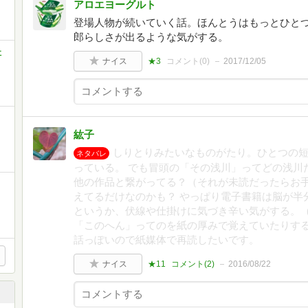
アロエヨーグルト
登場人物が続いていく話。ほんとうはもっとひと
郎らしさが出るような気がする。
社
ナイス
★3
コメント(
0
)
2017/12/05
紘子
しりとりみたいなものがたり。ひとつの
ネタバレ
っている。 でも冒頭の「その浅川」ってどの浅川
他の作品と繋がってる？（それが未読だったらお
えてるだけなのかも？ やっぱり電子書籍は脳が半
というか、伏線や仕掛けに気づき辛い気がする。
「このへん」ってのを紙の厚みで覚えていたりする
話っぽいので紙媒体で再読したいです。
ナイス
★11
コメント(
2
)
2016/08/22