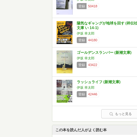
登録
50418
陽気なギャングが地球を回す (祥伝
文庫 い 14-1)
伊坂 幸太郎
登録
44180
ゴールデンスランバー (新潮文庫)
伊坂 幸太郎
登録
43422
ラッシュライフ (新潮文庫)
伊坂 幸太郎
登録
42446
もっと見る
この本を読んだ人がよく読む本