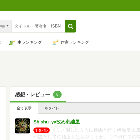
n和書
は
本ランキング
作家ランキング
感想・レビュー
8
全て表示
ネタバレ
Shishu_ya改め刺繍屋
ドミノ倒しのように連綿と続く伊坂幸太
ネタバレ
小説としての始まりはありますが、ウロボロスの