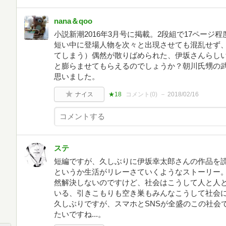
nana＆qoo
小説新潮2016年3月号に掲載。2段組で17ペー
短い中に登場人物を次々と出現させても混乱せず
てしまう）偶然が散りばめられた、伊坂さんらし
と膨らませてもらえるのでしょうか？朝川氏甥の
思いました。
ナイス
★18
コメント(
0
)
2018/02/16
ステ
短編ですが、久しぶりに伊坂幸太郎さんの作品を
というか生活がリレーさていくようなストーリー
然解決しないのですけど、社会はこうして人と人
いる、引きこもりも空き巣もみんなこうして社会
久しぶりですが、スマホとSNSが全盛のこの社会
たいですね...。