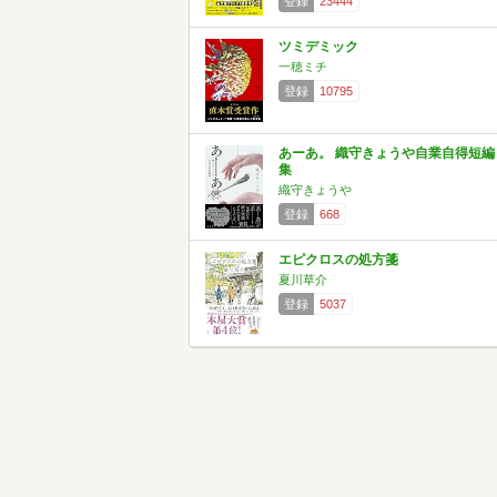
登録
23444
ツミデミック
一穂ミチ
登録
10795
あーあ。 織守きょうや自業自得短編
集
織守きょうや
登録
668
エピクロスの処方箋
夏川草介
登録
5037