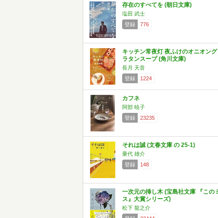
存在のすべてを (朝日文庫)
塩田 武士
登録
776
キッチン常夜灯 夜ふけのオニオング
ラタンスープ (角川文庫)
長月 天音
登録
1224
カフネ
阿部 暁子
登録
23235
それは誠 (文春文庫 の 25-1)
乗代 雄介
登録
148
一次元の挿し木 (宝島社文庫 『この
ス』大賞シリーズ)
松下 龍之介