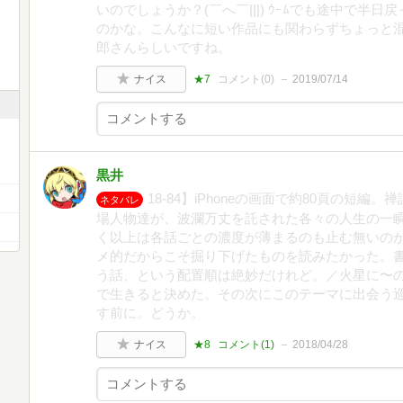
いのでしょうか？(￣へ￣|||) ｳｰﾑでも途中で半
のかな。こんなに短い作品にも関わらずちょっと
郎さんらしいですね。
ナイス
★7
コメント(
0
)
2019/07/14
黒井
18-84】iPhoneの画面で約80頁の短
ネタバレ
場人物達が、波瀾万丈を託された各々の人生の一
く以上は各話ごとの濃度が薄まるのも止む無いの
メ的だからこそ掘り下げたものを読みたかった。
う話、という配置順は絶妙だけれど。／火星に〜
で生きると決めた。その次にこのテーマに出会う
す前に。どうか。
ナイス
★8
コメント(
1
)
2018/04/28