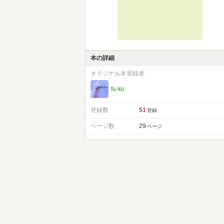
本の詳細
オリジナル本登録者
fu-ko
登録数
51
登録
ページ数
29
ページ