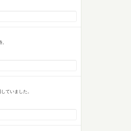
待。
場していました。