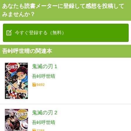
あなたも読書メーターに登録して感想を投稿して
みませんか？
今すぐ登録する（無料）
吾峠呼世晴の関連本
鬼滅の刃 1
吾峠呼世晴
9492
鬼滅の刃 2
吾峠呼世晴