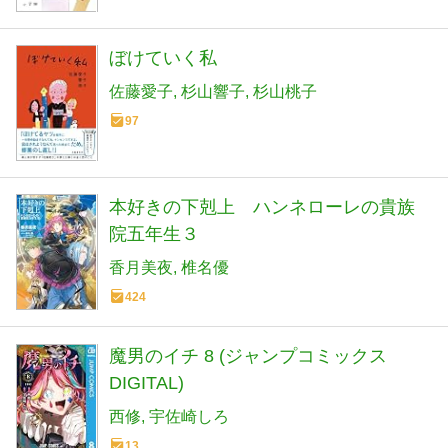
ぼけていく私
佐藤愛子
杉山響子
杉山桃子
97
本好きの下剋上 ハンネローレの貴族
院五年生３
香月美夜
椎名優
424
魔男のイチ 8 (ジャンプコミックス
DIGITAL)
西修
宇佐崎しろ
13