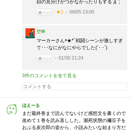
顔の見分けがつかなかったりもする´д` ;
★2
09/05 13:00
ナイス
空蝉
マーカーさん꙳★*ﾟ戦闘シーンが激しすぎ
て･･･なにがなにやらでした(´･ ･`)
01/30 21:24
ナイス
3件のコメントを全て見る
ほえーる
まだ最終巻まで読んでないけど感想文を書くので
改めて１巻を読み直しした。瀕死状態の禰豆子を
おぶる炭次郎の姿から、小説みたいな始まり方だ