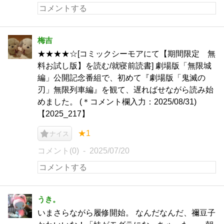
梅吉
★★★★☆[コミックシーモアにて【期間限定 無
料お試し版】を読む/就寝前読書] 劇場版「無限城
編」公開記念番組で、初めて『劇場版「鬼滅の
刃」無限列車編』を観て、遅ればせながら読み始
めました。 (＊コメント欄入力：2025/08/31)
【2025_217】
★1
ナイス
コメント(0)
2025/07/20
うき。
いまさらながら履修開始。 なんだなんだ、禰豆子