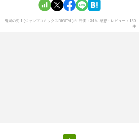
鬼滅の刃 1 (ジャンプコミックスDIGITAL)
の
評価
34
％
感想・レビュー
130
件