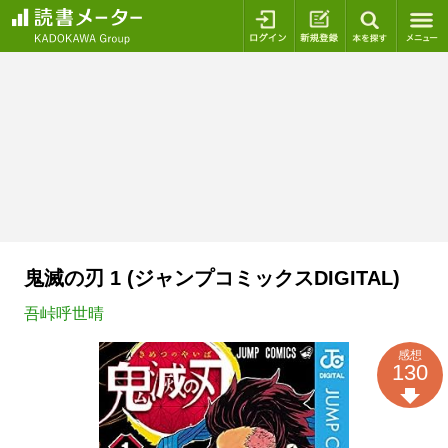
ログイン
新規登録
本を探
鬼滅の刃 1 (ジャンプコミックスDIGITAL)
吾峠呼世晴
感想
130