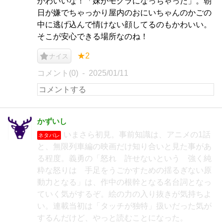
かわいいな！「妹がモグラになっちゃった」。朝
日が嫌でちゃっかり屋内のおにいちゃんのかごの
中に逃げ込んで情けない顔してるのもかわいい。
そこが安心できる場所なのね！
★2
ナイス
コメント(0)
2025/01/11
かずいし
いまさら初見。事前知識は、アニメの1話
ネタバレ
と、無限列車編の映画だけ知り合いと見た事があ
る程度。義勇の「怒れ 許せないという 強く純
粋な怒りは 手足をうごかすための揺るぎない原
動力となる」は、作中の根幹となる名台詞となっ
ていく気がするぞ。絵の力の入り抜きが気持ちよ
い。連載当初は「タッチが独特」扱いだった気が
するんだけど、やっと読むことになった。