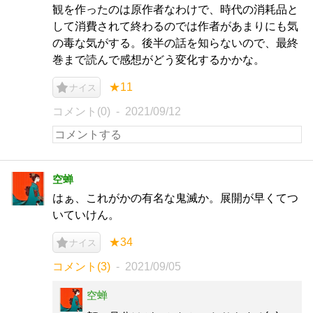
観を作ったのは原作者なわけで、時代の消耗品と
して消費されて終わるのでは作者があまりにも気
の毒な気がする。後半の話を知らないので、最終
巻まで読んで感想がどう変化するかかな。
★11
ナイス
コメント(0)
2021/09/12
空蝉
はぁ、これがかの有名な鬼滅か。展開が早くてつ
いていけん。
★34
ナイス
コメント(3)
2021/09/05
空蝉