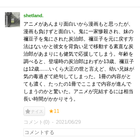
shetland.
アニメがあんまり面白いから漫画もと思ったが、
漫画も負けずと面白い。鬼に一家惨殺され、妹の
禰豆子を鬼にされた炭治郎。禰豆子を元に戻す方
法はないかと彼女を背負い足で移動する素直な炭
治郎があまりにも健気で応援してしまう。年齢を
調べると、登場時の炭治郎はわずか13歳、禰豆子
は12歳……いくら大正の世と言えど、幼い兄妹が
気の毒過ぎて絶句してしまった。1冊の内容がと
ても濃く、たったの1冊でここまで内容が進んで
しまうのかと驚いた。アニメが完結するには相当
長い時間がかかりそう。
★11
ナイス
コメント(0)
2021/06/29