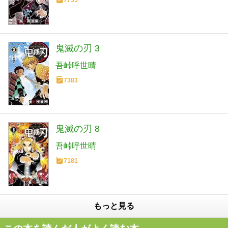
7755
鬼滅の刃 3
吾峠呼世晴
7383
鬼滅の刃 8
吾峠呼世晴
7181
もっと見る