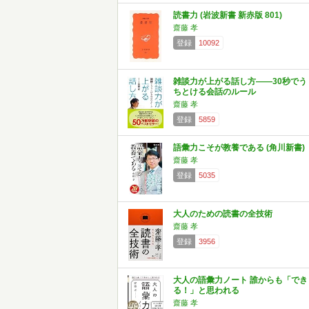
読書力 (岩波新書 新赤版 801)
齋藤 孝
登録
10092
雑談力が上がる話し方――30秒でう
ちとける会話のルール
齋藤 孝
登録
5859
語彙力こそが教養である (角川新書)
齋藤 孝
登録
5035
大人のための読書の全技術
齋藤 孝
登録
3956
大人の語彙力ノート 誰からも「でき
る！」と思われる
齋藤 孝