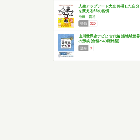
人生アップデート大全 停滞した自分
を変える66の習慣
池田 貴将
登録
320
山川世界史ナビ1: 古代編 諸地域世界
の形成 (合格への羅針盤)
登録
3