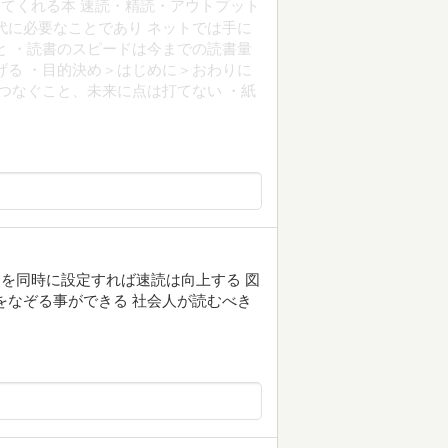
てくれる本 速読・精読・アウトプット
代に必要なことであり ネットでは手に
と ・読書のスピードは今までの読書量
げる ・目的決め＞はじめに＞おわりに
つなぐこと、未来に点は打てない ・紙
りを同時に設定すれば速読は向上する 図
をなぞる事ができる 社会人が読むべき