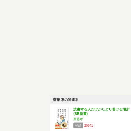
齋藤 孝の関連本
読書する人だけがたどり着ける場所
(SB新書)
齋藤孝
登録
20841