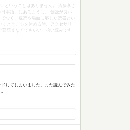
いということはありません。 斎藤孝さ
日本語」にあるように、 音読が良い
うでなく、速読や場面に応じた読書とい
いくとき、心を休める時、アクセサリ
全部読まなくてもいい。拾い読みでも
ダウンロードしてしまいました。また読んでみた
す。