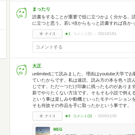
まったり
読書をすることが重要で役に立つかよく分かる。
に立つと思う。若い頃からもっと読書すれば良か
ナイス
★1
コメント(
0
)
2021/01/01
大正
unlimitedにて読みました。理由はyoutube
ていたからです。私は速読、読み方の本を色々読
じです。ただ一つだけ印象に残ったものがありま
新でやりたくない方法です。そもそも小説で例え
という事は楽しみや動機といったモチベーション
そも何故その作品を手に取ったかという事です。
ナイス
★8
コメント(
3
)
2020/12/30
MEG