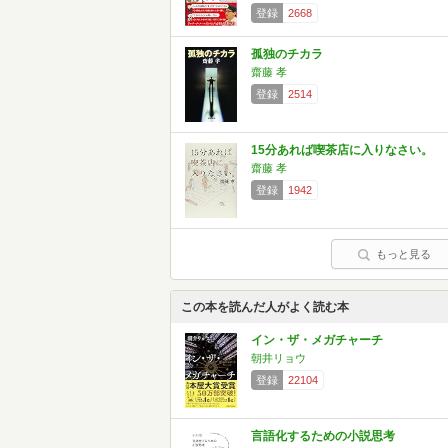
登録
2668
孤独のチカラ
齋藤 孝
登録
2514
15分あれば喫茶店に入りなさい。
齋藤 孝
登録
1942
もっと見る
この本を読んだ人がよく読む本
イン・ザ・メガチャーチ
朝井リョウ
登録
22104
言語化するための小説思考