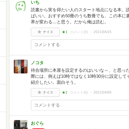
いち
読書から実を得たい人のスタート地点になる本。
ばいい。おすすめ50冊のうち数冊でも、この本に
界が変わる…と思う。だから俺は読む。
ナイス
★1
コメント(
0
)
2021/04/15
ノコタ
待合場所に本屋を設定するのはいいな～、と思っ
際には、例えば10時ではなく10時30分に設定し
紹介したい。面白そう。
ナイス
★1
コメント(
0
)
2021/04/09
おぐら