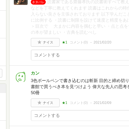
読書家である齋藤孝氏の読書術すべて教え
ネタバレ
などを丁寧に教えてくれます 読書はこれからの時
入らない良さを主張されております 以下学んだこ
に比例する ・読書に制限を設けて速度と精度をあ
＞目次で 大まかに内容を掴むと早い ・点と点を
の本が望ましい ・古典を読むべし
ナイス
★1
コメント(
0
)
2021/02/20
カン
3色ボールペンで書き込むのは斬新 目的と締め切
書館で買うべき本を見つけよう 偉大な先人の思考
50冊
ナイス
★1
コメント(
0
)
2021/02/09