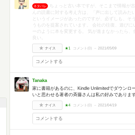
ちょっと古い本ですが、そこまで情報が古
ネタバレ
んの読書に対する考え方は、「声に出して読みたい
というイメージがあったのですが、必ずしも、そ
うものを提案されています。 会社の往復、遊びに
ーのように本を変更する。 気が進まなかったら、
良い。
ナイス
★1
コメント(
0
)
2021/05/09
Tanaka
家に書籍があるのに、Kindle Unlimitedで
いと思わせる著者の斉藤さんは私の好みでありま
ナイス
★4
コメント(
0
)
2021/04/19