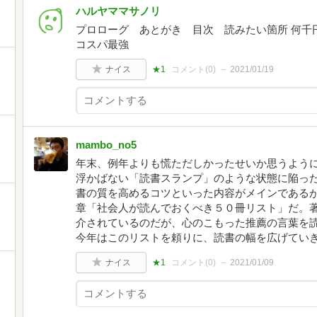
ハルヤママサノリ
プロローグ あとがき 目次 読みたい箇所 何
コスパ最強
ナイス
★1
コメント(
0
)
2021/01/19
mambo_no5
年末、例年よりも慌ただしかったせいか思うよう
浮かばない「読書スランプ」のような状態に陥った
書の質を高めるコツといった内容がメインである
章「社会人が読んでおくべき５０冊リスト」だ。
介されているのだが、心のこもった推薦の言葉を
今年はこのリストを頼りに、読書の幅を広げてい
ナイス
★1
コメント(
0
)
2021/01/09