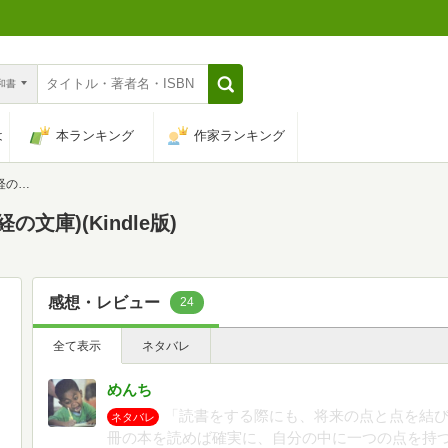
n和書
は
本ランキング
作家ランキング
庫)
文庫)(Kindle版)
感想・レビュー
24
全て表示
ネタバレ
めんち
「読書をする際にも、将来の点と点を結
ネタバレ
冊の本を読めば確実に、自分の中に一つの点を持