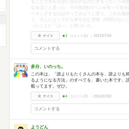
ることで本を完全に自分のものにするっていう発
なるほどと思った。その他3色のペンを使って自分
ーキングするのはやってみようと思う。これも無
う。大人になってから本を読む習慣（時間がない
ったことに「はっ」と気づいた。
ナイス
★1
コメント(
0
)
2021/07/16
多分、いのっち。
この本は、「誰よりもたくさんの本を、誰よりも
るようになる方法」のすべてを、書いた本です。
載ってます。ぜひ。
ナイス
★4
コメント(
0
)
2021/07/02
ようどん