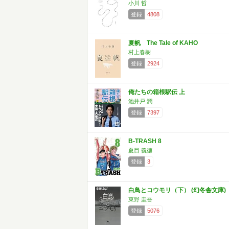
小川 哲
登録
4808
夏帆 The Tale of KAHO
村上春樹
登録
2924
俺たちの箱根駅伝 上
池井戸 潤
登録
7397
B-TRASH 8
夏目 義徳
登録
3
白鳥とコウモリ（下） (幻冬舎文庫)
東野 圭吾
登録
5076