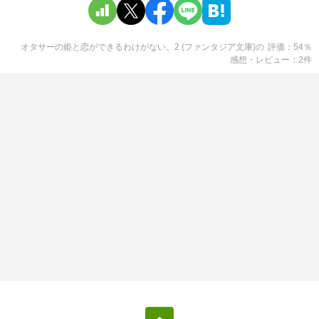
オタサーの姫と恋ができるわけがない。2 (ファンタジア文庫)
の
評価
54
％
感想・レビュー
2
件