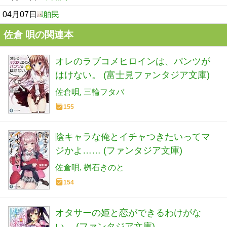
04月07日
舶民
佐倉 唄の関連本
オレのラブコメヒロインは、パンツが
はけない。 (富士見ファンタジア文庫)
佐倉唄
三輪フタバ
155
陰キャラな俺とイチャつきたいってマ
ジかよ…… (ファンタジア文庫)
佐倉唄
桝石きのと
154
オタサーの姫と恋ができるわけがな
い。 (ファンタジア文庫)