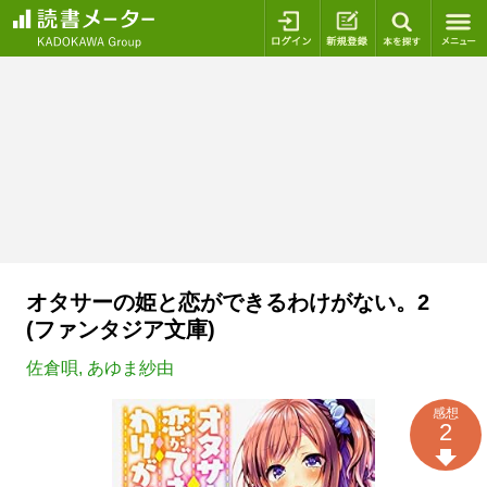
ログイン
新規登録
本を探
オタサーの姫と恋ができるわけがない。2
(ファンタジア文庫)
佐倉唄
,
あゆま紗由
感想
2