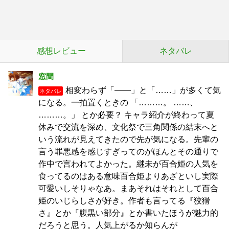
感想レビュー
ネタバレ
窓間
相変わらず「――」と「……」が多くて気
ネタバレ
になる。一拍置くときの 「………。 ……、
………。」 とか必要？ キャラ紹介が終わって夏
休みで交流を深め、文化祭で三角関係の結末へと
いう流れが見えてきたので先が気になる。先輩の
言う罪悪感を感じすぎってのがほんとその通りで
作中で言われてよかった。継未が百合姫の人気を
食ってるのはある意味百合姫よりあざといし実際
可愛いしそりゃなあ。まあそれはそれとして百合
姫のいじらしさが好き。作者も言ってる『狡猾
さ』とか『腹黒い部分』とか書いたほうが魅力的
だろうと思う。人気上がるか知らんが